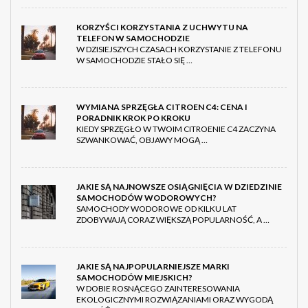
KORZYŚCI KORZYSTANIA Z UCHWYTU NA
TELEFON W SAMOCHODZIE
W DZISIEJSZYCH CZASACH KORZYSTANIE Z TELEFONU
W SAMOCHODZIE STAŁO SIĘ …
WYMIANA SPRZĘGŁA CITROEN C4: CENA I
PORADNIK KROK PO KROKU
KIEDY SPRZĘGŁO W TWOIM CITROENIE C4 ZACZYNA
SZWANKOWAĆ, OBJAWY MOGĄ …
JAKIE SĄ NAJNOWSZE OSIĄGNIĘCIA W DZIEDZINIE
SAMOCHODÓW WODOROWYCH?
SAMOCHODY WODOROWE OD KILKU LAT
ZDOBYWAJĄ CORAZ WIĘKSZĄ POPULARNOŚĆ, A …
JAKIE SĄ NAJPOPULARNIEJSZE MARKI
SAMOCHODÓW MIEJSKICH?
W DOBIE ROSNĄCEGO ZAINTERESOWANIA
EKOLOGICZNYMI ROZWIĄZANIAMI ORAZ WYGODĄ