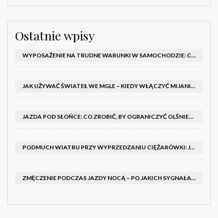
Ostatnie wpisy
WYPOSAŻENIE NA TRUDNE WARUNKI W SAMOCHODZIE: CO MIEĆ ZIMĄ, W TRASIE I NA WYPADEK AWARII
JAK UŻYWAĆ ŚWIATEŁ WE MGLE – KIEDY WŁĄCZYĆ MIJANIA I PRZECIWMGIELNE ORAZ CZEGO NIE ROBIĆ
JAZDA POD SŁOŃCE: CO ZROBIĆ, BY OGRANICZYĆ OLŚNIENIE I POPRAWIĆ WIDOCZNOŚĆ
PODMUCH WIATRU PRZY WYPRZEDZANIU CIĘŻARÓWKI: JAK UTRZYMAĆ TOR JAZDY I OPANOWAĆ AUTO
ZMĘCZENIE PODCZAS JAZDY NOCĄ – PO JAKICH SYGNAŁACH ROZPOZNAĆ SENNOŚĆ ZA KIEROWNICĄ I KIEDY ZROBIĆ PRZERWĘ