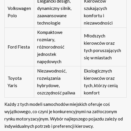
Elegancki design,
Kierowców
Volkswagen
dynamiczny silnik,
szukających
Polo
zaawansowane
komfortu i
technologie
niezawodności
Kompaktowe
Młodszych
rozmiary,
kierowców oraz
Ford Fiesta
różnorodność
tych poruszających
jednostek
się w miastach
napędowych
Niezawodność,
Ekologicznych
Toyota
rozwiązania
kierowców oraz
Yaris
hybrydowe,
tych, którzy cenią
oszczędność paliwa
komfort
Każdy z tych modeli samochodów miejskich oferuje coś
wyjątkowego, co czyni je konkurencyjnymi na zatłoczonym
rynku motoryzacyjnym. Wybór najlepszego pojazdu zależy od
indywidualnych potrzeb i preferencji kierowcy.