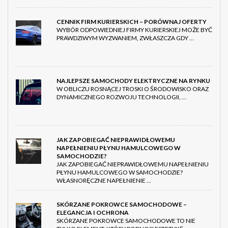
CENNIK FIRM KURIERSKICH – PORÓWNAJ OFERTY
WYBÓR ODPOWIEDNIEJ FIRMY KURIERSKIEJ MOŻE BYĆ
PRAWDZIWYM WYZWANIEM, ZWŁASZCZA GDY …
NAJLEPSZE SAMOCHODY ELEKTRYCZNE NA RYNKU
W OBLICZU ROSNĄCEJ TROSKI O ŚRODOWISKO ORAZ
DYNAMICZNEGO ROZWOJU TECHNOLOGII, …
JAK ZAPOBIEGAĆ NIEPRAWIDŁOWEMU
NAPEŁNIENIU PŁYNU HAMULCOWEGO W
SAMOCHODZIE?
JAK ZAPOBIEGAĆ NIEPRAWIDŁOWEMU NAPEŁNIENIU
PŁYNU HAMULCOWEGO W SAMOCHODZIE?
WŁASNORĘCZNE NAPEŁNIENIE …
SKÓRZANE POKROWCE SAMOCHODOWE –
ELEGANCJA I OCHRONA
SKÓRZANE POKROWCE SAMOCHODOWE TO NIE