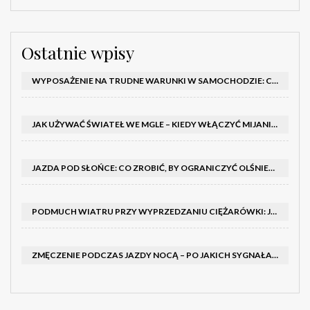
Ostatnie wpisy
WYPOSAŻENIE NA TRUDNE WARUNKI W SAMOCHODZIE: CO MIEĆ ZIMĄ, W TRASIE I NA WYPADEK AWARII
JAK UŻYWAĆ ŚWIATEŁ WE MGLE – KIEDY WŁĄCZYĆ MIJANIA I PRZECIWMGIELNE ORAZ CZEGO NIE ROBIĆ
JAZDA POD SŁOŃCE: CO ZROBIĆ, BY OGRANICZYĆ OLŚNIENIE I POPRAWIĆ WIDOCZNOŚĆ
PODMUCH WIATRU PRZY WYPRZEDZANIU CIĘŻARÓWKI: JAK UTRZYMAĆ TOR JAZDY I OPANOWAĆ AUTO
ZMĘCZENIE PODCZAS JAZDY NOCĄ – PO JAKICH SYGNAŁACH ROZPOZNAĆ SENNOŚĆ ZA KIEROWNICĄ I KIEDY ZROBIĆ PRZERWĘ