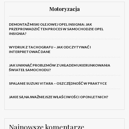
Motoryzacja
DEMONTAŻ MISKI OLEJOWEJ OPEL INSIGNIA: JAK
PRZEPROWADZIĆ TEN PROCES W SAMOCHODZIE OPEL
INSIGNIA?
WYDRUK Z TACHOGRAFU – JAK ODCZYTYWAĆ I
INTERPRETOWAĆ DANE
JAK UNIKNĄĆ PROBLEMÓW Z UKŁADEM UKIERUNKOWANIA
ŚWIATEŁ SAMOCHODU?
SPALANIE SUZUKI VITARA – OSZCZĘDNOŚĆ W PRAKTYCE
JAKIE SĄ NAJWAŻNIEJSZE WŁAŚCIWOŚCI OPON LETNICH?
Najnowsze komentarze