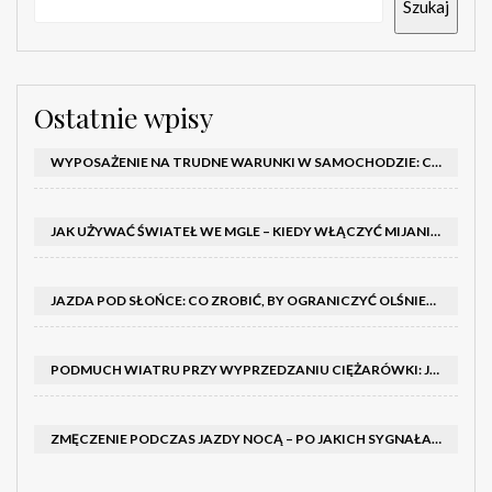
Szukaj
Ostatnie wpisy
WYPOSAŻENIE NA TRUDNE WARUNKI W SAMOCHODZIE: CO MIEĆ ZIMĄ, W TRASIE I NA WYPADEK AWARII
JAK UŻYWAĆ ŚWIATEŁ WE MGLE – KIEDY WŁĄCZYĆ MIJANIA I PRZECIWMGIELNE ORAZ CZEGO NIE ROBIĆ
JAZDA POD SŁOŃCE: CO ZROBIĆ, BY OGRANICZYĆ OLŚNIENIE I POPRAWIĆ WIDOCZNOŚĆ
PODMUCH WIATRU PRZY WYPRZEDZANIU CIĘŻARÓWKI: JAK UTRZYMAĆ TOR JAZDY I OPANOWAĆ AUTO
ZMĘCZENIE PODCZAS JAZDY NOCĄ – PO JAKICH SYGNAŁACH ROZPOZNAĆ SENNOŚĆ ZA KIEROWNICĄ I KIEDY ZROBIĆ PRZERWĘ