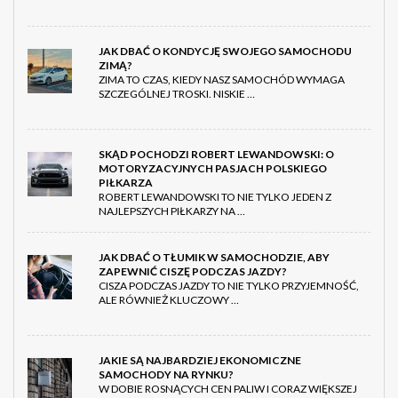
JAK DBAĆ O KONDYCJĘ SWOJEGO SAMOCHODU
ZIMĄ?
ZIMA TO CZAS, KIEDY NASZ SAMOCHÓD WYMAGA
SZCZEGÓLNEJ TROSKI. NISKIE …
SKĄD POCHODZI ROBERT LEWANDOWSKI: O
MOTORYZACYJNYCH PASJACH POLSKIEGO
PIŁKARZA
ROBERT LEWANDOWSKI TO NIE TYLKO JEDEN Z
NAJLEPSZYCH PIŁKARZY NA …
JAK DBAĆ O TŁUMIK W SAMOCHODZIE, ABY
ZAPEWNIĆ CISZĘ PODCZAS JAZDY?
CISZA PODCZAS JAZDY TO NIE TYLKO PRZYJEMNOŚĆ,
ALE RÓWNIEŻ KLUCZOWY …
JAKIE SĄ NAJBARDZIEJ EKONOMICZNE
SAMOCHODY NA RYNKU?
W DOBIE ROSNĄCYCH CEN PALIW I CORAZ WIĘKSZEJ