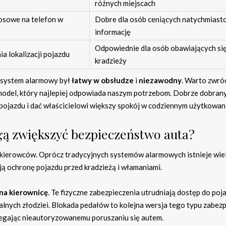
różnych miejscach
osowe na telefon w
Dobre dla osób ceniących natychmias
informację
Odpowiednie dla osób obawiających si
a lokalizacji pojazdu
kradzieży
y system alarmowy był
łatwy w obsłudze
i
niezawodny
. Warto zwró
model, który najlepiej odpowiada naszym potrzebom. Dobrze dobran
ojazdu i dać właścicielowi większy spokój w codziennym użytkowan
gą zwiększyć bezpieczeństwo auta?
u kierowców. Oprócz tradycyjnych systemów alarmowych istnieje wie
ą ochronę pojazdu przed kradzieżą i włamaniami.
na kierownicę
. Te fizyczne zabezpieczenia utrudniają dostęp do poja
alnych złodziei. Blokada pedałów to kolejna wersja tego typu zabezp
egając nieautoryzowanemu poruszaniu się autem.