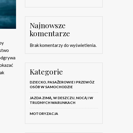
Najnowsze
komentarze
by
Brak komentarzy do wyświetlenia.
ństwo
 odgrywa
 okazać
Kategorie
jak
DZIECKO, PASAŻEROWIE I PRZEWÓZ
OSÓB W SAMOCHODZIE
JAZDA ZIMĄ, W DESZCZU, NOCĄ I W
TRUDNYCH WARUNKACH
MOTORYZACJA