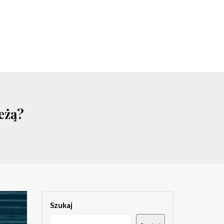
eżą?
Szukaj