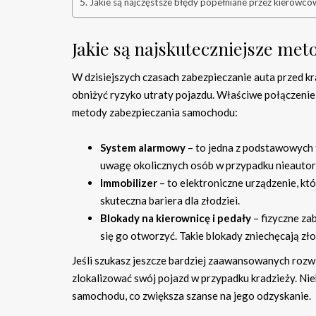
Jakie są najczęstsze błędy popełniane przez kierowcó
Jakie są najskuteczniejsze met
W dzisiejszych czasach zabezpieczanie auta przed kr
obniżyć ryzyko utraty pojazdu. Właściwe połączenie 
metody zabezpieczania samochodu:
System alarmowy
– to jedna z podstawowych 
uwagę okolicznych osób w przypadku nieauto
Immobilizer
– to elektroniczne urządzenie, kt
skuteczna bariera dla złodziei.
Blokady na kierownicę i pedały
– fizyczne za
się go otworzyć. Takie blokady zniechęcają zło
Jeśli szukasz jeszcze bardziej zaawansowanych roz
zlokalizować swój pojazd w przypadku kradzieży. Ni
samochodu, co zwiększa szanse na jego odzyskanie.