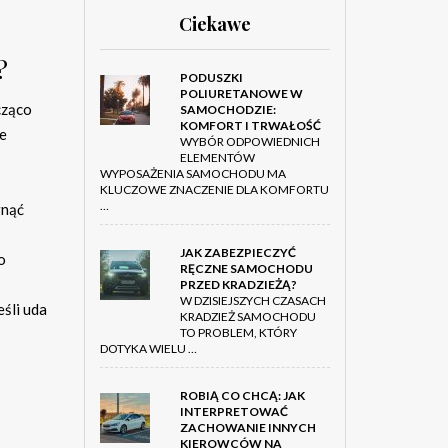
Ciekawe
?
PODUSZKI
POLIURETANOWE W
cząco
SAMOCHODZIE:
KOMFORT I TRWAŁOŚĆ
ze
WYBÓR ODPOWIEDNICH
ELEMENTÓW
WYPOSAŻENIA SAMOCHODU MA
KLUCZOWE ZNACZENIE DLA KOMFORTU
…
gnąć
JAK ZABEZPIECZYĆ
o
RĘCZNE SAMOCHODU
PRZED KRADZIEŻĄ?
W DZISIEJSZYCH CZASACH
eśli uda
KRADZIEŻ SAMOCHODU
TO PROBLEM, KTÓRY
DOTYKA WIELU …
ROBIĄ CO CHCĄ: JAK
INTERPRETOWAĆ
ZACHOWANIE INNYCH
KIEROWCÓW NA