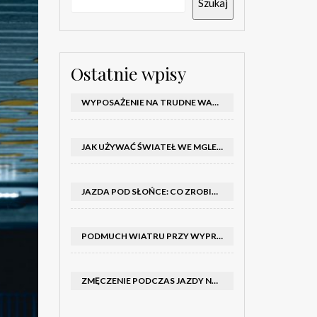
Szukaj
Ostatnie wpisy
WYPOSAŻENIE NA TRUDNE WARUNKI W SAMOCHODZIE: CO MIEĆ ZIMĄ, W TRASIE I NA WYPADEK AWARII
JAK UŻYWAĆ ŚWIATEŁ WE MGLE – KIEDY WŁĄCZYĆ MIJANIA I PRZECIWMGIELNE ORAZ CZEGO NIE ROBIĆ
JAZDA POD SŁOŃCE: CO ZROBIĆ, BY OGRANICZYĆ OLŚNIENIE I POPRAWIĆ WIDOCZNOŚĆ
PODMUCH WIATRU PRZY WYPRZEDZANIU CIĘŻARÓWKI: JAK UTRZYMAĆ TOR JAZDY I OPANOWAĆ AUTO
ZMĘCZENIE PODCZAS JAZDY NOCĄ – PO JAKICH SYGNAŁACH ROZPOZNAĆ SENNOŚĆ ZA KIEROWNICĄ I KIEDY ZROBIĆ PRZERWĘ