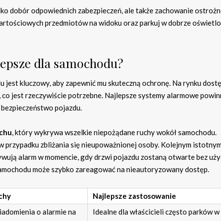
lko dobór odpowiednich zabezpieczeń, ale także zachowanie ostrożn
 wartościowych przedmiotów na widoku oraz parkuj w dobrze oświetl
lepsze dla samochodu?
jest kluczowy, aby zapewnić mu skuteczną ochronę. Na rynku dost
to, co jest rzeczywiście potrzebne. Najlepsze systemy alarmowe powin
 bezpieczeństwo pojazdu.
uchu
, który wykrywa wszelkie niepożądane ruchy wokół samochodu.
 przypadku zbliżania się nieupoważnionej osoby. Kolejnym istotny
tywują alarm w momencie, gdy drzwi pojazdu zostaną otwarte bez uży
el samochodu może szybko zareagować na nieautoryzowany dostęp.
chy
Najlepsze zastosowanie
adomienia o alarmie na
Idealne dla właścicieli często parków w