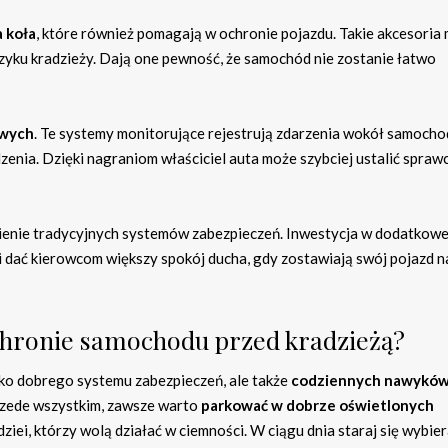
a koła
, które również pomagają w ochronie pojazdu. Takie akcesoria
zyku kradzieży. Dają one pewność, że samochód nie zostanie łatwo
owych
. Te systemy monitorujące rejestrują zdarzenia wokół samocho
enia. Dzięki nagraniom właściciel auta może szybciej ustalić spraw
ienie tradycyjnych systemów zabezpieczeń. Inwestycja w dodatkowe
i dać kierowcom większy spokój ducha, gdy zostawiają swój pojazd n
hronie samochodu przed kradzieżą?
ko dobrego systemu zabezpieczeń, ale także
codziennych nawykó
rzede wszystkim, zawsze warto
parkować w dobrze oświetlonych
ziei, którzy wolą działać w ciemności. W ciągu dnia staraj się wybie