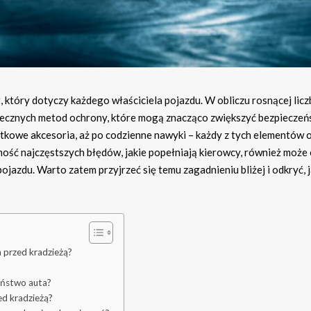
który dotyczy każdego właściciela pojazdu. W obliczu rosnącej licz
tecznych metod ochrony, które mogą znacząco zwiększyć bezpiecze
kowe akcesoria, aż po codzienne nawyki – każdy z tych elementów
mość najczęstszych błędów, jakie popełniają kierowcy, również może
jazdu. Warto zatem przyjrzeć się temu zagadnieniu bliżej i odkryć, 
a przed kradzieżą?
eństwo auta?
d kradzieżą?