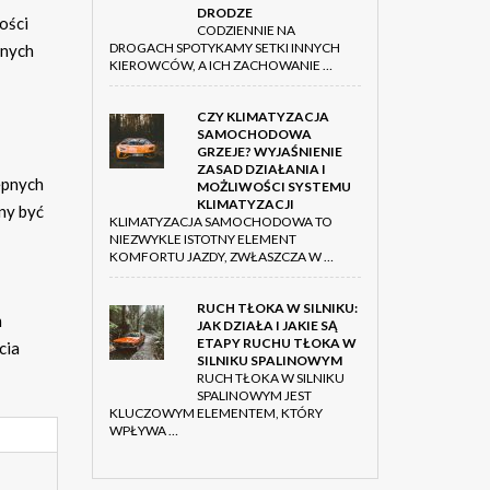
DRODZE
ości
CODZIENNIE NA
DROGACH SPOTYKAMY SETKI INNYCH
onych
KIEROWCÓW, A ICH ZACHOWANIE …
CZY KLIMATYZACJA
SAMOCHODOWA
GRZEJE? WYJAŚNIENIE
ZASAD DZIAŁANIA I
ępnych
MOŻLIWOŚCI SYSTEMU
KLIMATYZACJI
ny być
KLIMATYZACJA SAMOCHODOWA TO
NIEZWYKLE ISTOTNY ELEMENT
KOMFORTU JAZDY, ZWŁASZCZA W …
RUCH TŁOKA W SILNIKU:
m
JAK DZIAŁA I JAKIE SĄ
ETAPY RUCHU TŁOKA W
cia
SILNIKU SPALINOWYM
RUCH TŁOKA W SILNIKU
SPALINOWYM JEST
KLUCZOWYM ELEMENTEM, KTÓRY
WPŁYWA …