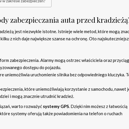
w w zakresie zabezpieczeń?
ody zabezpieczania auta przed kradzieżą
adzieżą jest niezwykle istotne. Istnieje wiele metod, które mogą zna
kilku z nich daje największe szanse na ochronę. Oto najskuteczniejs
form zabezpieczenia. Alarmy mogą ostrzec właściciela oraz przycią
ryzowanego dostępu do pojazdu.
óre uniemożliwia uruchomienie silnika bez odpowiedniego kluczyka. T
bezpieczenia, które uniemożliwiają korzystanie z samochodu, nawet j
dziei i mogą znacznie utrudnić kradzież.
wiązań, warto rozważyć
systemy GPS
. Dzięki nim możesz z łatwością
ektóre systemy oferują także powiadomienia na telefon o ruchach