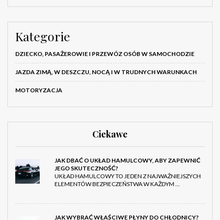
Kategorie
DZIECKO, PASAŻEROWIE I PRZEWÓZ OSÓB W SAMOCHODZIE
JAZDA ZIMĄ, W DESZCZU, NOCĄ I W TRUDNYCH WARUNKACH
MOTORYZACJA
Ciekawe
JAK DBAĆ O UKŁAD HAMULCOWY, ABY ZAPEWNIĆ
JEGO SKUTECZNOŚĆ?
UKŁAD HAMULCOWY TO JEDEN Z NAJWAŻNIEJSZYCH
ELEMENTÓW BEZPIECZEŃSTWA W KAŻDYM …
JAK WYBRAĆ WŁAŚCIWE PŁYNY DO CHŁODNICY?