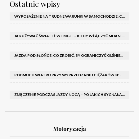
Ostatnie wpisy
WYPOSAŻENIE NA TRUDNE WARUNKI W SAMOCHODZIE: CO MIEĆ ZIMĄ, W TRASIE I NA WYPADEK AWARII
JAK UŻYWAĆ ŚWIATEŁ WE MGLE – KIEDY WŁĄCZYĆ MIJANIA I PRZECIWMGIELNE ORAZ CZEGO NIE ROBIĆ
JAZDA POD SŁOŃCE: CO ZROBIĆ, BY OGRANICZYĆ OLŚNIENIE I POPRAWIĆ WIDOCZNOŚĆ
PODMUCH WIATRU PRZY WYPRZEDZANIU CIĘŻARÓWKI: JAK UTRZYMAĆ TOR JAZDY I OPANOWAĆ AUTO
ZMĘCZENIE PODCZAS JAZDY NOCĄ – PO JAKICH SYGNAŁACH ROZPOZNAĆ SENNOŚĆ ZA KIEROWNICĄ I KIEDY ZROBIĆ PRZERWĘ
Motoryzacja