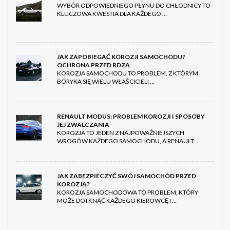
WYBÓR ODPOWIEDNIEGO PŁYNU DO CHŁODNICY TO
KLUCZOWA KWESTIA DLA KAŻDEGO …
JAK ZAPOBIEGAĆ KOROZJI SAMOCHODU?
OCHRONA PRZED RDZĄ
KOROZJA SAMOCHODU TO PROBLEM, Z KTÓRYM
BORYKA SIĘ WIELU WŁAŚCICIELI …
RENAULT MODUS: PROBLEM KOROZJI I SPOSOBY
JEJ ZWALCZANIA
KOROZJA TO JEDEN Z NAJPOWAŻNIEJSZYCH
WROGÓW KAŻDEGO SAMOCHODU, A RENAULT …
JAK ZABEZPIECZYĆ SWÓJ SAMOCHÓD PRZED
KOROZJĄ?
KOROZJA SAMOCHODOWA TO PROBLEM, KTÓRY
MOŻE DOTKNĄĆ KAŻDEGO KIEROWCĘ I …