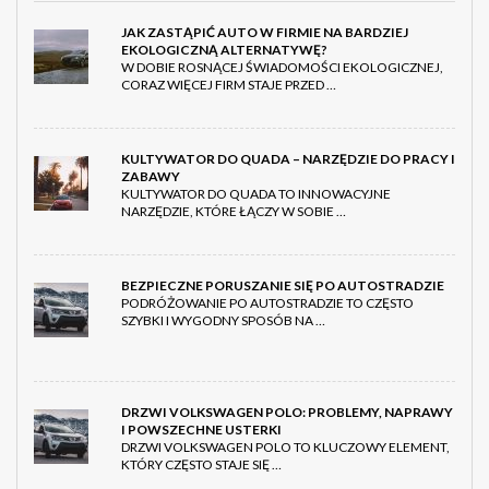
JAK ZASTĄPIĆ AUTO W FIRMIE NA BARDZIEJ
EKOLOGICZNĄ ALTERNATYWĘ?
W DOBIE ROSNĄCEJ ŚWIADOMOŚCI EKOLOGICZNEJ,
CORAZ WIĘCEJ FIRM STAJE PRZED …
KULTYWATOR DO QUADA – NARZĘDZIE DO PRACY I
ZABAWY
KULTYWATOR DO QUADA TO INNOWACYJNE
NARZĘDZIE, KTÓRE ŁĄCZY W SOBIE …
BEZPIECZNE PORUSZANIE SIĘ PO AUTOSTRADZIE
PODRÓŻOWANIE PO AUTOSTRADZIE TO CZĘSTO
SZYBKI I WYGODNY SPOSÓB NA …
DRZWI VOLKSWAGEN POLO: PROBLEMY, NAPRAWY
I POWSZECHNE USTERKI
DRZWI VOLKSWAGEN POLO TO KLUCZOWY ELEMENT,
KTÓRY CZĘSTO STAJE SIĘ …