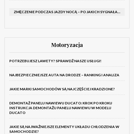
ZMĘCZENIE PODCZAS JAZDY NOCĄ – PO JAKICH SYGNAŁACH ROZPOZNAĆ SENNOŚĆ ZA KIEROWNICĄ I KIEDY ZROBIĆ PRZERWĘ
Motoryzacja
POTRZEBUJESZ LAWETY? SPRAWDŹ NASZE USŁUGI!
NAJBEZPIECZNIEJSZE AUTA NA DRODZE – RANKING I ANALIZA
JAKIE MARKI SAMOCHODÓW SĄ NAJCZĘŚCIEJ KRADZIONE?
DEMONTAŻ PANELU NAWIEWU DUCATO: KROK PO KROKU
INSTRUKCJA DEMONTAŻU PANELU NAWIEWU W MODELU
DUCATO
JAKIE SĄ NAJWAŻNIEJSZE ELEMENTY UKŁADU CHŁODZENIA W
SAMOCHODZIE?