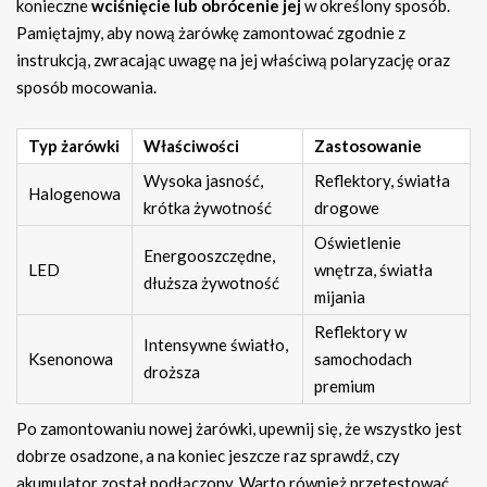
konieczne
wciśnięcie lub obrócenie jej
w określony sposób.
Pamiętajmy, aby nową żarówkę zamontować zgodnie z
instrukcją, zwracając uwagę na jej właściwą polaryzację oraz
sposób mocowania.
Typ żarówki
Właściwości
Zastosowanie
Wysoka jasność,
Reflektory, światła
Halogenowa
krótka żywotność
drogowe
Oświetlenie
Energooszczędne,
LED
wnętrza, światła
dłuższa żywotność
mijania
Reflektory w
Intensywne światło,
Ksenonowa
samochodach
droższa
premium
Po zamontowaniu nowej żarówki, upewnij się, że wszystko jest
dobrze osadzone, a na koniec jeszcze raz sprawdź, czy
akumulator został podłączony. Warto również przetestować