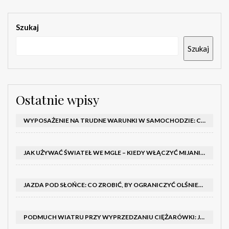
Szukaj
Szukaj
Ostatnie wpisy
WYPOSAŻENIE NA TRUDNE WARUNKI W SAMOCHODZIE: CO MIEĆ ZIMĄ, W TRASIE I NA WYPADEK AWARII
JAK UŻYWAĆ ŚWIATEŁ WE MGLE – KIEDY WŁĄCZYĆ MIJANIA I PRZECIWMGIELNE ORAZ CZEGO NIE ROBIĆ
JAZDA POD SŁOŃCE: CO ZROBIĆ, BY OGRANICZYĆ OLŚNIENIE I POPRAWIĆ WIDOCZNOŚĆ
PODMUCH WIATRU PRZY WYPRZEDZANIU CIĘŻARÓWKI: JAK UTRZYMAĆ TOR JAZDY I OPANOWAĆ AUTO