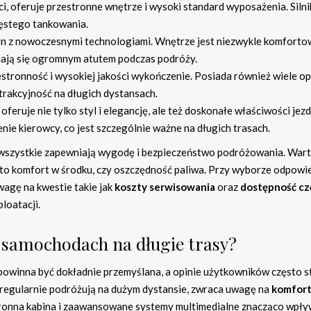
, oferuje przestronne wnętrze i wysoki standard wyposażenia. Silni
zęstego tankowania.
ign z nowoczesnymi technologiami. Wnętrze jest niezwykle komforto
tają się ogromnym atutem podczas podróży.
stronność i wysokiej jakości wykończenie. Posiada również wiele op
trakcyjność na długich dystansach.
feruje nie tylko styl i elegancję, ale też doskonałe właściwości jezd
ie kierowcy, co jest szczególnie ważne na długich trasach.
nak wszystkie zapewniają wygodę i bezpieczeństwo podróżowania. War
zy to komfort w środku, czy oszczędność paliwa. Przy wyborze odpow
agę na kwestie takie jak
koszty serwisowania
oraz
dostępność cz
loatacji.
o samochodach na długie trasy?
 powinna być dokładnie przemyślana, a opinie użytkowników często 
 regularnie podróżują na dużym dystansie, zwraca uwagę na
komfor
tronna kabina i zaawansowane systemy multimedialne znacząco wpły