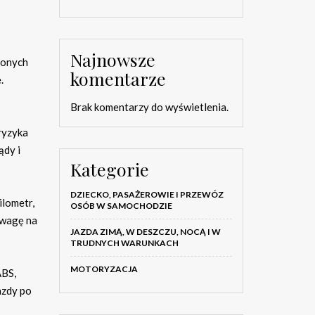
Najnowsze
zonych
komentarze
.
Brak komentarzy do wyświetlenia.
ryzyka
ądy i
Kategorie
DZIECKO, PASAŻEROWIE I PRZEWÓZ
ilometr,
OSÓB W SAMOCHODZIE
 uwagę na
JAZDA ZIMĄ, W DESZCZU, NOCĄ I W
TRUDNYCH WARUNKACH
MOTORYZACJA
ABS,
azdy po