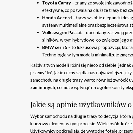
Toyota Camry
– znany ze swojej niezawodności
efektywne, co pozwala na dłuższe trasy bez c
Honda Accord
– łączy w sobie elegancki des
systemy multimedialne oraz bezpieczeństwa s
Volkswagen Passat
– doceniany za swoją prze
silników, w tym hybrydowe, co zwiększa jego a
BMW serii 5
– to luksusowa propozycja, która o
Technologia w tym modelu minimalizuje zmęczen
Każdy z tych modeli różni się nieco od siebie, jed
przemyśleć, jakie cechy są dla nas najważniejsze, c
samochodu na długie trasy warto również zwrócić uw
zamiennych
, co może wpłynąć na ogólne koszty eksp
Jakie są opinie użytkowników 
Wybór samochodu na długie trasy to decyzja, która
kluczowy element w tym procesie. Wiele osób, które
Użytkownicy podkreślają, że wygodne fotele, przes