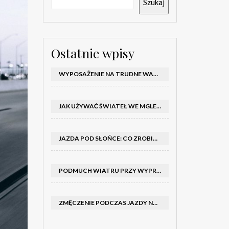
Szukaj
Ostatnie wpisy
WYPOSAŻENIE NA TRUDNE WARUNKI W SAMOCHODZIE: CO MIEĆ ZIMĄ, W TRASIE I NA WYPADEK AWARII
JAK UŻYWAĆ ŚWIATEŁ WE MGLE – KIEDY WŁĄCZYĆ MIJANIA I PRZECIWMGIELNE ORAZ CZEGO NIE ROBIĆ
JAZDA POD SŁOŃCE: CO ZROBIĆ, BY OGRANICZYĆ OLŚNIENIE I POPRAWIĆ WIDOCZNOŚĆ
PODMUCH WIATRU PRZY WYPRZEDZANIU CIĘŻARÓWKI: JAK UTRZYMAĆ TOR JAZDY I OPANOWAĆ AUTO
ZMĘCZENIE PODCZAS JAZDY NOCĄ – PO JAKICH SYGNAŁACH ROZPOZNAĆ SENNOŚĆ ZA KIEROWNICĄ I KIEDY ZROBIĆ PRZERWĘ