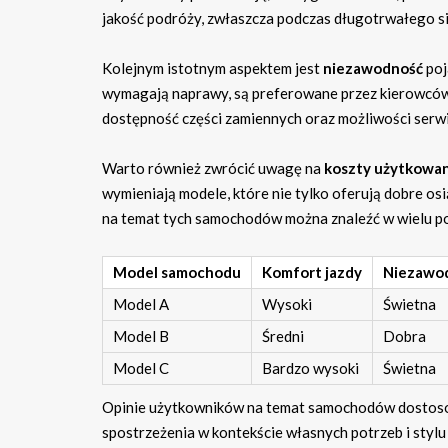
jakość podróży, zwłaszcza podczas długotrwałego s
Kolejnym istotnym aspektem jest
niezawodność
poj
wymagają naprawy, są preferowane przez kierowców,
dostępność części zamiennych oraz możliwości serwi
Warto również zwrócić uwagę na
koszty użytkowan
wymieniają modele, które nie tylko oferują dobre os
na temat tych samochodów można znaleźć w wielu po
Model samochodu
Komfort jazdy
Niezawo
Model A
Wysoki
Świetna
Model B
Średni
Dobra
Model C
Bardzo wysoki
Świetna
Opinie użytkowników na temat samochodów dostosow
spostrzeżenia w kontekście własnych potrzeb i stylu 