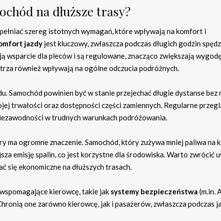
ochód na dłuższe trasy?
pełniać szereg istotnych wymagań, które wpływają na komfort i
omfort jazdy
jest kluczowy, zwłaszcza podczas długich godzin spęd
ą wsparcie dla pleców i są regulowane, znacząco zwiększają wygodę
trza również wpływają na ogólne odczucia podróżnych.
u. Samochód powinien być w stanie przejechać długie dystanse bez 
jej trwałości oraz dostępności części zamiennych. Regularne przegl
 niezawodności w trudnych warunkach podróżowania.
ry ma ogromne znaczenie. Samochód, który zużywa mniej paliwa na k
jsza emisję spalin, co jest korzystne dla środowiska. Warto zwrócić
ć się ekonomiczne na dłuższych trasach.
wspomagające kierowcę, takie jak
systemy bezpieczeństwa
(m.in. 
. Chronią one zarówno kierowcę, jak i pasażerów, zwłaszcza podczas j