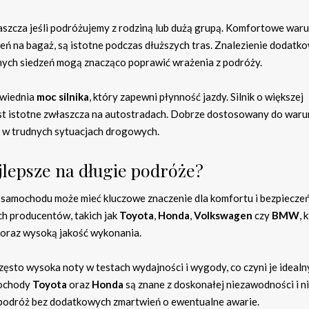
szcza jeśli podróżujemy z rodziną lub dużą grupą. Komfortowe waru
eń na bagaż, są istotne podczas dłuższych tras. Znalezienie dodatk
nych siedzeń mogą znacząco poprawić wrażenia z podróży.
owiednia
moc silnika
, który zapewni płynność jazdy. Silnik o większej
jest istotne zwłaszcza na autostradach. Dobrze dostosowany do war
z w trudnych sytuacjach drogowych.
lepsze na długie podróże?
 samochodu może mieć kluczowe znaczenie dla komfortu i bezpiecze
h producentów, takich jak
Toyota
,
Honda
,
Volkswagen
czy
BMW
, 
oraz wysoką jakość wykonania.
często wysoka noty w testach wydajności i wygody, co czyni je ideal
mochody
Toyota
oraz
Honda
są znane z doskonałej niezawodności i ni
 podróż bez dodatkowych zmartwień o ewentualne awarie.