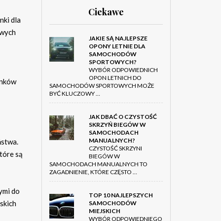
Ciekawe
nki dla
owych
JAKIE SĄ NAJLEPSZE
OPONY LETNIE DLA
SAMOCHODÓW
SPORTOWYCH?
WYBÓR ODPOWIEDNICH
OPON LETNICH DO
unków
SAMOCHODÓW SPORTOWYCH MOŻE
BYĆ KLUCZOWY …
JAK DBAĆ O CZYSTOŚĆ
SKRZYŃ BIEGÓW W
SAMOCHODACH
MANUALNYCH?
ństwa.
CZYSTOŚĆ SKRZYNI
które są
BIEGÓW W
SAMOCHODACH MANUALNYCH TO
ZAGADNIENIE, KTÓRE CZĘSTO …
nymi do
TOP 10 NAJLEPSZYCH
skich
SAMOCHODÓW
MIEJSKICH
WYBÓR ODPOWIEDNIEGO