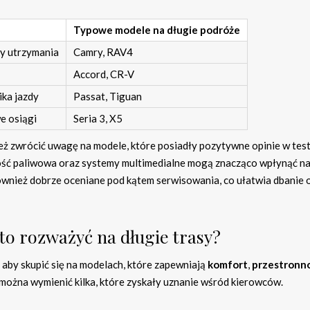
Typowe modele na długie podróże
y utrzymania
Camry, RAV4
Accord, CR-V
ka jazdy
Passat, Tiguan
e osiągi
Seria 3, X5
eż zwrócić uwagę na modele, które posiadły pozytywne opinie w tes
ść paliwowa oraz systemy multimedialne mogą znacząco wpłynąć n
ównież dobrze oceniane pod kątem serwisowania, co ułatwia dbanie o
o rozważyć na długie trasy?
 aby skupić się na modelach, które zapewniają
komfort
,
przestronn
ożna wymienić kilka, które zyskały uznanie wśród kierowców.