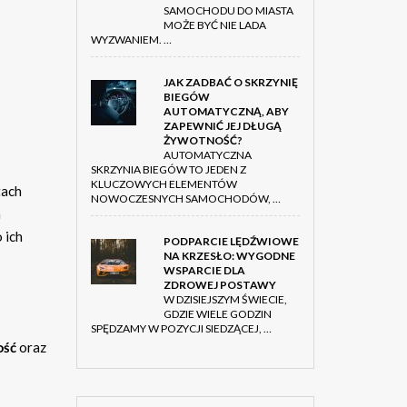
SAMOCHODU DO MIASTA
MOŻE BYĆ NIE LADA
WYZWANIEM. …
JAK ZADBAĆ O SKRZYNIĘ
BIEGÓW
AUTOMATYCZNĄ, ABY
ZAPEWNIĆ JEJ DŁUGĄ
ŻYWOTNOŚĆ?
AUTOMATYCZNA
SKRZYNIA BIEGÓW TO JEDEN Z
KLUCZOWYCH ELEMENTÓW
tach
NOWOCZESNYCH SAMOCHODÓW, …
a
 ich
PODPARCIE LĘDŹWIOWE
NA KRZESŁO: WYGODNE
WSPARCIE DLA
ZDROWEJ POSTAWY
W DZISIEJSZYM ŚWIECIE,
GDZIE WIELE GODZIN
SPĘDZAMY W POZYCJI SIEDZĄCEJ, …
ość
oraz