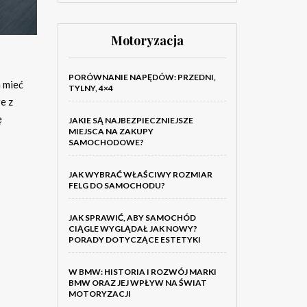
Motoryzacja
PORÓWNANIE NAPĘDÓW: PRZEDNI,
n mieć
TYLNY, 4×4
e z
ę
JAKIE SĄ NAJBEZPIECZNIEJSZE
MIEJSCA NA ZAKUPY
SAMOCHODOWE?
JAK WYBRAĆ WŁAŚCIWY ROZMIAR
FELG DO SAMOCHODU?
JAK SPRAWIĆ, ABY SAMOCHÓD
CIĄGLE WYGLĄDAŁ JAK NOWY?
PORADY DOTYCZĄCE ESTETYKI
W BMW: HISTORIA I ROZWÓJ MARKI
BMW ORAZ JEJ WPŁYW NA ŚWIAT
MOTORYZACJI