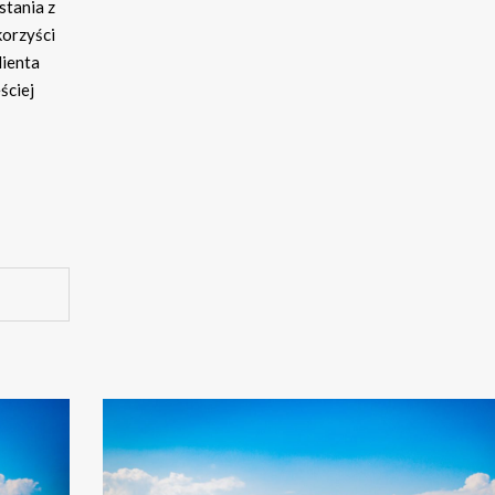
stania z
korzyści
lienta
ściej