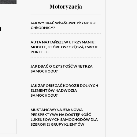
Motoryzacja
JAK WYBRAĆ WŁAŚCIWE PŁYNY DO
m
CHŁODNICY?
AUTA NAJTAŃSZE W UTRZYMANIU:
MODELE, KTÓRE OSZCZĘDZĄ TWOJE
PORTFELE
JAK DBAĆ O CZYSTOŚĆ WNĘTRZA
SAMOCHODU?
JAK ZAPOBIEGAĆ KOROZJI DOLNYCH
ELEMENTÓW NADWOZIA
SAMOCHODU?
MUSTANG WYNAJEM: NOWA
PERSPEKTYWA NA DOSTĘPNOŚĆ
LUKSUSOWYCH SAMOCHODÓW DLA
SZEROKIEJ GRUPY KLIENTÓW