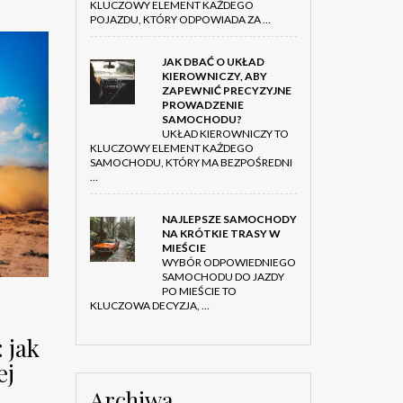
KLUCZOWY ELEMENT KAŻDEGO
POJAZDU, KTÓRY ODPOWIADA ZA …
JAK DBAĆ O UKŁAD
KIEROWNICZY, ABY
ZAPEWNIĆ PRECYZYJNE
PROWADZENIE
SAMOCHODU?
UKŁAD KIEROWNICZY TO
KLUCZOWY ELEMENT KAŻDEGO
SAMOCHODU, KTÓRY MA BEZPOŚREDNI
…
NAJLEPSZE SAMOCHODY
NA KRÓTKIE TRASY W
MIEŚCIE
WYBÓR ODPOWIEDNIEGO
SAMOCHODU DO JAZDY
PO MIEŚCIE TO
KLUCZOWA DECYZJA, …
 jak
ej
Archiwa