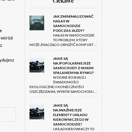
Ciekawe
JAK ZMINIMALIZOWAĆ
HAŁAS W
SAMOCHODZIE
e
PODCZAS JAZDY?
HAŁAS W SAMOCHODZIE
ć wśród
TO PROBLEM, KTÓRY
az
MOŻE ZNACZĄCO OBNIŻYĆ KOMFORT …
JAKIE SĄ
ydujesz
NAJPOPULARNIEJSZE
SAMOCHODY Z NISKIM
SPALANIEM NA RYNKU?
W DOBIE ROSNĄCEJ
ŚWIADOMOŚCI
EKOLOGICZNEJ I KONIECZNOŚCI
OSZCZĘDZANIA, WYBÓR SAMOCHODU …
JAKIE SĄ
NAJWAŻNIEJSZE
ELEMENTY UKŁADU
KIEROWNICZEGO W
SAMOCHODZIE?
UKŁAD KIEROWNICZY TO