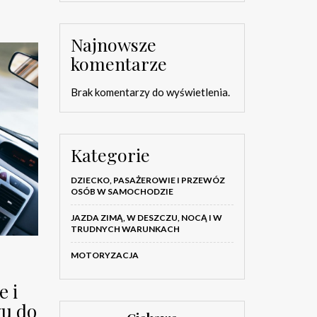
Najnowsze
komentarze
Brak komentarzy do wyświetlenia.
Kategorie
DZIECKO, PASAŻEROWIE I PRZEWÓZ
OSÓB W SAMOCHODZIE
JAZDA ZIMĄ, W DESZCZU, NOCĄ I W
TRUDNYCH WARUNKACH
MOTORYZACJA
e i
yu do