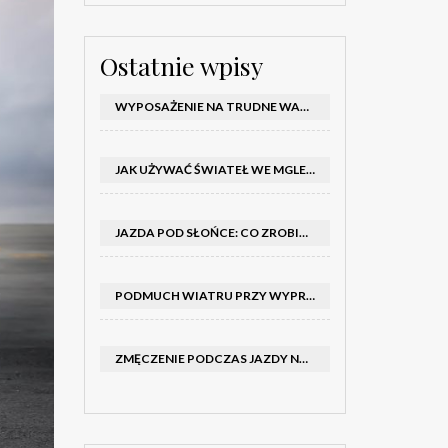
Ostatnie wpisy
WYPOSAŻENIE NA TRUDNE WARUNKI W SAMOCHODZIE: CO MIEĆ ZIMĄ, W TRASIE I NA WYPADEK AWARII
JAK UŻYWAĆ ŚWIATEŁ WE MGLE – KIEDY WŁĄCZYĆ MIJANIA I PRZECIWMGIELNE ORAZ CZEGO NIE ROBIĆ
JAZDA POD SŁOŃCE: CO ZROBIĆ, BY OGRANICZYĆ OLŚNIENIE I POPRAWIĆ WIDOCZNOŚĆ
PODMUCH WIATRU PRZY WYPRZEDZANIU CIĘŻARÓWKI: JAK UTRZYMAĆ TOR JAZDY I OPANOWAĆ AUTO
ZMĘCZENIE PODCZAS JAZDY NOCĄ – PO JAKICH SYGNAŁACH ROZPOZNAĆ SENNOŚĆ ZA KIEROWNICĄ I KIEDY ZROBIĆ PRZERWĘ