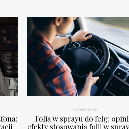
MOTORYZACJA
fona:
Folia w sprayu do felg: opini
acji
efekty stosowania folii w spra