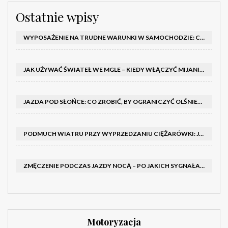
Ostatnie wpisy
WYPOSAŻENIE NA TRUDNE WARUNKI W SAMOCHODZIE: CO MIEĆ ZIMĄ, W TRASIE I NA WYPADEK AWARII
JAK UŻYWAĆ ŚWIATEŁ WE MGLE – KIEDY WŁĄCZYĆ MIJANIA I PRZECIWMGIELNE ORAZ CZEGO NIE ROBIĆ
JAZDA POD SŁOŃCE: CO ZROBIĆ, BY OGRANICZYĆ OLŚNIENIE I POPRAWIĆ WIDOCZNOŚĆ
PODMUCH WIATRU PRZY WYPRZEDZANIU CIĘŻARÓWKI: JAK UTRZYMAĆ TOR JAZDY I OPANOWAĆ AUTO
ZMĘCZENIE PODCZAS JAZDY NOCĄ – PO JAKICH SYGNAŁACH ROZPOZNAĆ SENNOŚĆ ZA KIEROWNICĄ I KIEDY ZROBIĆ PRZERWĘ
Motoryzacja