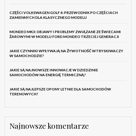
CZĘŚCI VOLKSWAGEN GOLF 4: PRZEWODNIK PO CZĘŚCIACH
ZAMIENNYCH DLA KLASYCZNEGO MODELU
MONDEO MK3: OBJAWY I PROBLEMY ZWIĄZANE ZE ŚWIECAMI
ŻAROWYMI W MODELU FORD MONDEO TRZECIEJ GENERACJI
JAKIE CZYNNIKI WPŁYWAJĄ NA ŻYWOTNOŚĆ WTRYSKIWACZY
W SAMOCHODZIE?
JAKIE SĄ NAJNOWSZE INNOWACJE W DZIEDZINIE
SAMOCHODÓW NA ENERGIĘ TERMICZNĄ?
JAKIE SĄ NAJLEPSZE OPONY LETNIE DLA SAMOCHODÓW
TERENOWYCH?
Najnowsze komentarze