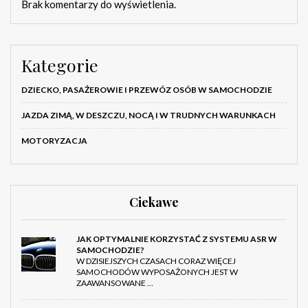
Brak komentarzy do wyświetlenia.
Kategorie
DZIECKO, PASAŻEROWIE I PRZEWÓZ OSÓB W SAMOCHODZIE
JAZDA ZIMĄ, W DESZCZU, NOCĄ I W TRUDNYCH WARUNKACH
MOTORYZACJA
Ciekawe
JAK OPTYMALNIE KORZYSTAĆ Z SYSTEMU ASR W
SAMOCHODZIE?
W DZISIEJSZYCH CZASACH CORAZ WIĘCEJ
SAMOCHODÓW WYPOSAŻONYCH JEST W
ZAAWANSOWANE …