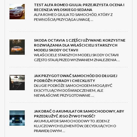
TEST ALFA ROMEO GIULIA: PRZEJRZYSTA OCENA I
RECENZJA WŁOSKIEGO SEDANA
ALFA ROMEO GIULIA TO SAMOCHÓD, KTÓRY Z
PEWNOŚCIĄ PRZYCIĄGA UWAGĘ …
SKODA OCTAVIA 1 CZĘŚCI UŻYWANE: KORZYSTNE
ROZWIĄZANIA DLA WŁAŚCICIELI STARSZYCH
MODELI SKODY OCTAVII
WŁAŚCICIELE STARSZYCH MODELI SKODY OCTAVII
CZĘSTO STAJĄ PRZED WYZWANIEM ZNALEZIENIA …
JAK PRZYGOTOWAĆ SAMOCHÓD DO DŁUGIEJ
PODRÓŻY: PORADY I CHECKLISTY
DŁUGIE PODRÓŻE SAMOCHODEM MOGĄ BYĆ
EKSCYTUJĄCYM DOŚWIADCZENIEM, ALE
NIEWŁAŚCIWE PRZYGOTOWANIE …
JAK DBAĆ O AKUMULATOR SAMOCHODOWY, ABY
PRZEDŁUŻYĆ JEGO ŻYWOTNOŚĆ?
AKUMULATOR SAMOCHODOWY TO JEDEN Z
KLUCZOWYCH ELEMENTÓW, DECYDUJĄCYCH O
PRAWIDŁOWYM …