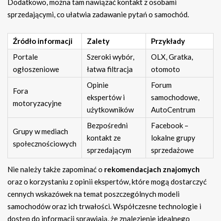
Dodatkowo, można tam nawiązać kontakt z osobami
sprzedającymi, co ułatwia zadawanie pytań o samochód.
Źródło informacji
Zalety
Przykłady
Portale
Szeroki wybór,
OLX, Gratka,
ogłoszeniowe
łatwa filtracja
otomoto
Opinie
Forum
Fora
ekspertów i
samochodowe,
motoryzacyjne
użytkowników
AutoCentrum
Bezpośredni
Facebook –
Grupy w mediach
kontakt ze
lokalne grupy
społecznościowych
sprzedającym
sprzedażowe
Nie należy także zapominać o
rekomendacjach znajomych
oraz o korzystaniu z opinii ekspertów, które mogą dostarczyć
cennych wskazówek na temat poszczególnych modeli
samochodów oraz ich trwałości. Współczesne technologie i
dostęp do informacji sprawiają, że znalezienie idealnego