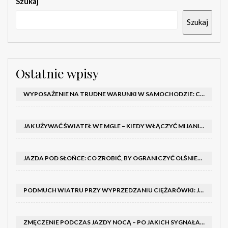
Szukaj
Szukaj
Ostatnie wpisy
WYPOSAŻENIE NA TRUDNE WARUNKI W SAMOCHODZIE: CO MIEĆ ZIMĄ, W TRASIE I NA WYPADEK AWARII
JAK UŻYWAĆ ŚWIATEŁ WE MGLE – KIEDY WŁĄCZYĆ MIJANIA I PRZECIWMGIELNE ORAZ CZEGO NIE ROBIĆ
JAZDA POD SŁOŃCE: CO ZROBIĆ, BY OGRANICZYĆ OLŚNIENIE I POPRAWIĆ WIDOCZNOŚĆ
PODMUCH WIATRU PRZY WYPRZEDZANIU CIĘŻARÓWKI: JAK UTRZYMAĆ TOR JAZDY I OPANOWAĆ AUTO
ZMĘCZENIE PODCZAS JAZDY NOCĄ – PO JAKICH SYGNAŁACH ROZPOZNAĆ SENNOŚĆ ZA KIEROWNICĄ I KIEDY ZROBIĆ PRZERWĘ