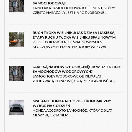
SAMOCHODOWĄ?
TAPICERKA SAMOCHODOWA TO ELEMENT, KTÓRY
CZĘSTO NARAŻONY JEST NA RÓŻNORODNE …
RUCH TŁOKA W SILNIKU: JAK DZIAŁA I JAKIE SĄ
ETAPY RUCHU TŁOKA W SILNIKU SPALINOWYM
RUCH TŁOKA W SILNIKU SPALINOWYM JEST
KLUCZOWYM ELEMENTEM, KTÓRY WPŁYWA …
JAKIE SĄ NAJNOWSZE OSIĄGNIĘCIA W DZIEDZINIE
SAMOCHODÓW WODOROWYCH?
SAMOCHODY WODOROWE OD KILKU LAT
ZDOBYWAJĄ CORAZ WIĘKSZĄ POPULARNOŚĆ, A …
SPALANIE HONDA ACCORD – EKONOMICZNY
WYBÓR NA CO DZIEŃ
HONDA ACCORD TO SAMOCHÓD, KTÓRY OD LAT
CIESZY SIĘ UZNANIEM …