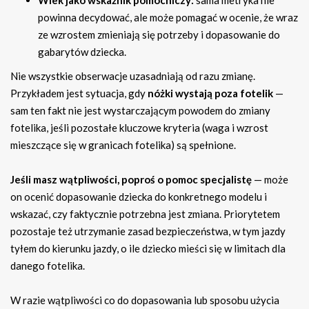
Wiek jako wskaźnik pomocniczy:
sama metryka nie
powinna decydować, ale może pomagać w ocenie, że wraz
ze wzrostem zmieniają się potrzeby i dopasowanie do
gabarytów dziecka.
Nie wszystkie obserwacje uzasadniają od razu zmianę.
Przykładem jest sytuacja, gdy
nóżki wystają poza fotelik
—
sam ten fakt nie jest wystarczającym powodem do zmiany
fotelika, jeśli pozostałe kluczowe kryteria (waga i wzrost
mieszczące się w granicach fotelika) są spełnione.
Jeśli masz wątpliwości, poproś o pomoc specjalistę
— może
on ocenić dopasowanie dziecka do konkretnego modelu i
wskazać, czy faktycznie potrzebna jest zmiana. Priorytetem
pozostaje też utrzymanie zasad bezpieczeństwa, w tym jazdy
tyłem do kierunku jazdy, o ile dziecko mieści się w limitach dla
danego fotelika.
W razie wątpliwości co do dopasowania lub sposobu użycia