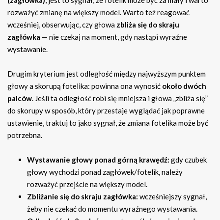
(zagłówka)
, jest to sygnał, że fotelik może być za mały i warto
rozważyć zmianę na większy model. Warto też reagować
wcześniej, obserwując, czy głowa
zbliża się do skraju
zagłówka
— nie czekaj na moment, gdy nastąpi wyraźne
wystawanie.
Drugim kryterium jest odległość między najwyższym punktem
głowy a skorupą fotelika: powinna ona wynosić
około dwóch
palców
. Jeśli ta odległość robi się mniejsza i głowa „zbliża się”
do skorupy w sposób, który przestaje wyglądać jak poprawne
ustawienie, traktuj to jako sygnał, że zmiana fotelika może być
potrzebna.
Wystawanie głowy ponad górną krawędź:
gdy czubek
głowy wychodzi ponad zagłówek/fotelik, należy
rozważyć przejście na większy model.
Zbliżanie się do skraju zagłówka:
wcześniejszy sygnał,
żeby nie czekać do momentu wyraźnego wystawania.