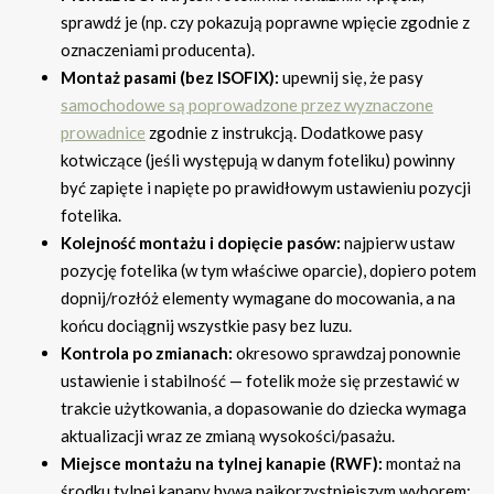
sprawdź je (np. czy pokazują poprawne wpięcie zgodnie z
oznaczeniami producenta).
Montaż pasami (bez ISOFIX):
upewnij się, że pasy
samochodowe są poprowadzone przez wyznaczone
prowadnice
zgodnie z instrukcją. Dodatkowe pasy
kotwiczące (jeśli występują w danym foteliku) powinny
być zapięte i napięte po prawidłowym ustawieniu pozycji
fotelika.
Kolejność montażu i dopięcie pasów:
najpierw ustaw
pozycję fotelika (w tym właściwe oparcie), dopiero potem
dopnij/rozłóż elementy wymagane do mocowania, a na
końcu dociągnij wszystkie pasy bez luzu.
Kontrola po zmianach:
okresowo sprawdzaj ponownie
ustawienie i stabilność — fotelik może się przestawić w
trakcie użytkowania, a dopasowanie do dziecka wymaga
aktualizacji wraz ze zmianą wysokości/pasażu.
Miejsce montażu na tylnej kanapie (RWF):
montaż na
środku tylnej kanapy bywa najkorzystniejszym wyborem;