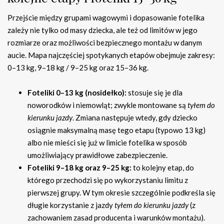
Przejście między grupami wagowymi i dopasowanie fotelika
zależy nie tylko od masy dziecka, ale też od limitów w jego
rozmiarze oraz możliwości bezpiecznego montażu w danym
aucie. Mapa najczęściej spotykanych etapów obejmuje zakresy:
0–13 kg, 9–18 kg / 9–25 kg oraz 15–36 kg.
Foteliki 0–13 kg (nosidełko):
stosuje się je dla
noworodków i niemowląt; zwykle montowane są
tyłem do
kierunku jazdy
. Zmiana następuje wtedy, gdy dziecko
osiągnie maksymalną masę tego etapu (typowo 13 kg)
albo nie mieści się już w limicie fotelika w sposób
umożliwiający prawidłowe zabezpieczenie.
Foteliki 9–18 kg oraz 9–25 kg:
to kolejny etap, do
którego przechodzi się po wykorzystaniu limitu z
pierwszej grupy. W tym okresie szczególnie podkreśla się
długie korzystanie z jazdy
tyłem do kierunku jazdy
(z
zachowaniem zasad producenta i warunków montażu).