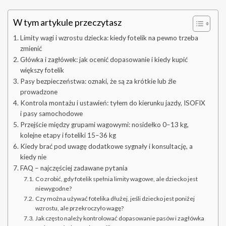
W tym artykule przeczytasz
Limity wagi i wzrostu dziecka: kiedy fotelik na pewno trzeba
zmienić
Główka i zagłówek: jak ocenić dopasowanie i kiedy kupić
większy fotelik
Pasy bezpieczeństwa: oznaki, że są za krótkie lub źle
prowadzone
Kontrola montażu i ustawień: tyłem do kierunku jazdy, ISOFIX
i pasy samochodowe
Przejście między grupami wagowymi: nosidełko 0–13 kg,
kolejne etapy i foteliki 15–36 kg
Kiedy brać pod uwagę dodatkowe sygnały i konsultację, a
kiedy nie
FAQ – najczęściej zadawane pytania
Co zrobić, gdy fotelik spełnia limity wagowe, ale dziecko jest
niewygodne?
Czy można używać fotelika dłużej, jeśli dziecko jest poniżej
wzrostu, ale przekroczyło wagę?
Jak często należy kontrolować dopasowanie pasów i zagłówka