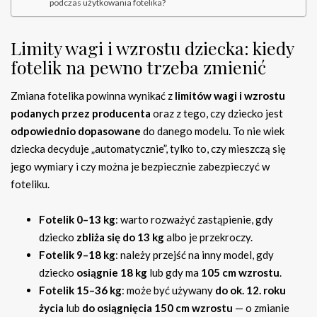
podczas użytkowania fotelika?
Limity wagi i wzrostu dziecka: kiedy
fotelik na pewno trzeba zmienić
Zmiana fotelika powinna wynikać z
limitów wagi i wzrostu
podanych przez producenta
oraz z tego, czy dziecko jest
odpowiednio dopasowane
do danego modelu. To nie wiek
dziecka decyduje „automatycznie”, tylko to, czy mieszczą się
jego wymiary i czy można je bezpiecznie zabezpieczyć w
foteliku.
Fotelik 0–13 kg
: warto rozważyć zastąpienie, gdy
dziecko
zbliża się do 13 kg
albo je przekroczy.
Fotelik 9–18 kg
: należy przejść na inny model, gdy
dziecko
osiągnie 18 kg
lub gdy ma
105 cm wzrostu
.
Fotelik 15–36 kg
: może być używany
do ok. 12. roku
życia
lub
do osiągnięcia 150 cm wzrostu
— o zmianie