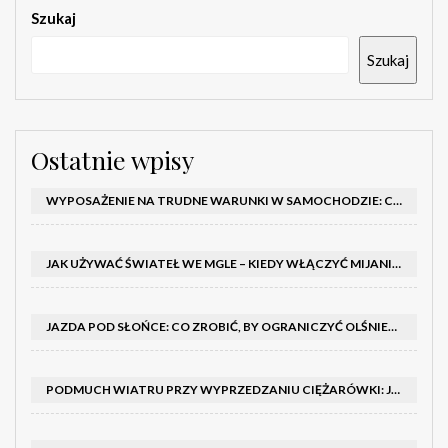
Szukaj
Szukaj
Ostatnie wpisy
WYPOSAŻENIE NA TRUDNE WARUNKI W SAMOCHODZIE: CO MIEĆ ZIMĄ, W TRASIE I NA WYPADEK AWARII
JAK UŻYWAĆ ŚWIATEŁ WE MGLE – KIEDY WŁĄCZYĆ MIJANIA I PRZECIWMGIELNE ORAZ CZEGO NIE ROBIĆ
JAZDA POD SŁOŃCE: CO ZROBIĆ, BY OGRANICZYĆ OLŚNIENIE I POPRAWIĆ WIDOCZNOŚĆ
PODMUCH WIATRU PRZY WYPRZEDZANIU CIĘŻARÓWKI: JAK UTRZYMAĆ TOR JAZDY I OPANOWAĆ AUTO