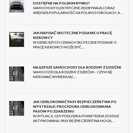
DOSTĘPNE NA POLSKIM RYNKU?
SAMOCHODY ELEKTRYCZNE ZDOBYWAJĄ CORAZ
WIĘKSZĄ POPULARNOŚĆ NA POLSKICH DROGACH, A …
JAK NAPISAĆ SKUTECZNE PODANIE O PRACĘ
KIEROWCY
W DZISIEJSZYCH CZASACH SKUTECZNE PODANIE O
PRACĘ KIEROWCY MOŻE BYĆ …
NAJLEPSZE SAMOCHODY DLA RODZINY Z DZIEĆMI
SAMOCHÓD DLA RODZINY Z DZIEĆMI – CZYM SIĘ
KIEROWAĆ WYBIERAJĄC …
JAK ODBLOKOWAĆ PASY BEZPIECZEŃSTWA PO
WYSTRZALE: PROCEDURA ODBLOKOWANIA
PASÓW PO ZDARZENIU
W SYTUACJI, GDY PODUSZKA POWIETRZNA ZOSTAJE
AKTYWOWANA, PASY BEZPIECZEŃSTWA MOGĄ …