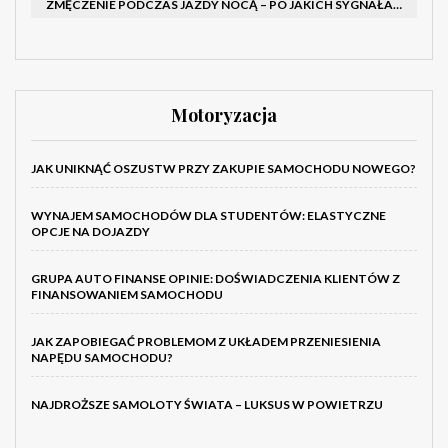
ZMĘCZENIE PODCZAS JAZDY NOCĄ – PO JAKICH SYGNAŁACH ROZPOZNAĆ SENNOŚĆ ZA KIEROWNICĄ I KIEDY ZROBIĆ PRZERWĘ
Motoryzacja
JAK UNIKNĄĆ OSZUSTW PRZY ZAKUPIE SAMOCHODU NOWEGO?
WYNAJEM SAMOCHODÓW DLA STUDENTÓW: ELASTYCZNE
OPCJE NA DOJAZDY
GRUPA AUTO FINANSE OPINIE: DOŚWIADCZENIA KLIENTÓW Z
FINANSOWANIEM SAMOCHODU
JAK ZAPOBIEGAĆ PROBLEMOM Z UKŁADEM PRZENIESIENIA
NAPĘDU SAMOCHODU?
NAJDROŻSZE SAMOLOTY ŚWIATA – LUKSUS W POWIETRZU