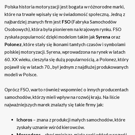
Polska historia motoryzacji jest bogata w różnorodne marki,
które na trwałe wpisały się w świadomość społeczną. Jedną z
najbardziej znanych firm jest
FSO
(Fabryka Samochodów
Osobowych), która była pionierem na krajowym rynku. FSO
zyskała popularność dzięki modelom takim jak
Syrena
oraz
Polonez
, które stały się ikonami tamtych czasów i symbolami
polskiej motoryzacji. Syrena, wprowadzona na rynek w latach
60. XX wieku, cieszyła się dużą popularnością, a Polonez, który
pojawił się w latach 70., był jednym z najdłużej produkowanych
modeli w Polsce.
Oprócz FSO, warto również wspomnieć o innych producentach
samochodów, którzy mieli wpływ na rozwój kraju. Na liście
najważniejszych marek znalazły się takie firmy jak:
Ichoros
– znana z produkcji małych samochodów, które
zyskały uznanie wśród kierowców.
Mercedens
– choć mniejsza, miała swój wkład w rozwój