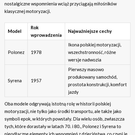
nostalgiczne wspomnienia wciąż przyciągają miłośników
klasycznej motoryzacji.
Rok
Model
Najważniejsze cechy
wprowadzenia
Ikona polskiej motoryzacji,
Polonez
1978
wszechstronność, różne
wersje nadwozia
Pierwszy masowo
produkowany samochód,
Syrena
1957
prostota konstrukcji, komfort
jazdy
Oba modele odgrywają istotną rolę w historii polskiej
motoryzacji, nie tylko jako środki transportu, ale także jako
symboli epok, w których powstały. Dla wielu osób, zwłaszcza
tych, które dorastały w latach 70. i 80., Polonez i Syrena to
nieodłączne elementy ich wspomnień z dzieciństwa, co czyni je