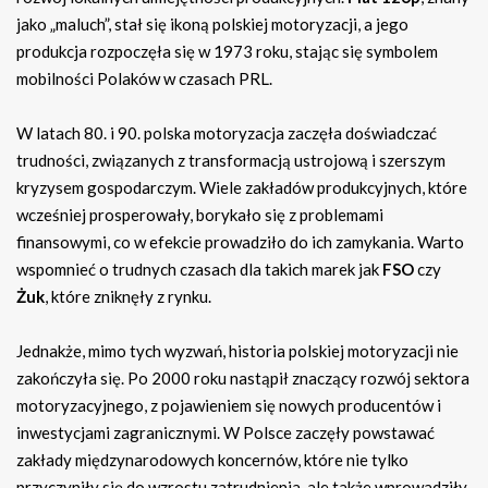
jako „maluch”, stał się ikoną polskiej motoryzacji, a jego
produkcja rozpoczęła się w 1973 roku, stając się symbolem
mobilności Polaków w czasach PRL.
W latach 80. i 90. polska motoryzacja zaczęła doświadczać
trudności, związanych z transformacją ustrojową i szerszym
kryzysem gospodarczym. Wiele zakładów produkcyjnych, które
wcześniej prosperowały, borykało się z problemami
finansowymi, co w efekcie prowadziło do ich zamykania. Warto
wspomnieć o trudnych czasach dla takich marek jak
FSO
czy
Żuk
, które zniknęły z rynku.
Jednakże, mimo tych wyzwań, historia polskiej motoryzacji nie
zakończyła się. Po 2000 roku nastąpił znaczący rozwój sektora
motoryzacyjnego, z pojawieniem się nowych producentów i
inwestycjami zagranicznymi. W Polsce zaczęły powstawać
zakłady międzynarodowych koncernów, które nie tylko
przyczyniły się do wzrostu zatrudnienia, ale także wprowadziły