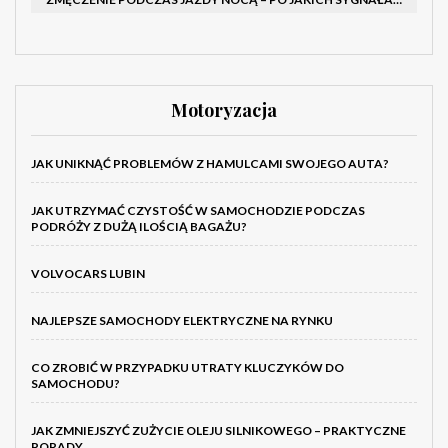
Motoryzacja
JAK UNIKNĄĆ PROBLEMÓW Z HAMULCAMI SWOJEGO AUTA?
JAK UTRZYMAĆ CZYSTOŚĆ W SAMOCHODZIE PODCZAS
PODRÓŻY Z DUŻĄ ILOŚCIĄ BAGAŻU?
VOLVOCARS LUBIN
NAJLEPSZE SAMOCHODY ELEKTRYCZNE NA RYNKU
CO ZROBIĆ W PRZYPADKU UTRATY KLUCZYKÓW DO
SAMOCHODU?
JAK ZMNIEJSZYĆ ZUŻYCIE OLEJU SILNIKOWEGO – PRAKTYCZNE
PORADY