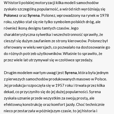
W historii polskiej motoryzacji kilka modeli samochodów
zyskało szczególną popularność, a wśród nich wyróżniają się
Polonez
oraz
Syrena
. Polonez, wprowadzony na rynek w 1978
roku, szybko stał się nie tylko symbolem polskich dróg, ale
również ikoną designu tamtych czasów. Jego
charakterystyczna sylwetka i wszechstronność sprawiły, że
cieszył się dużym zaufaniem ze strony kierowców. Polonez był
oferowany w wielu wersjach, co pozwalało na dostosowanie go
do różnych potrzeb użytkowników. Właśnie to sprawiło, że
przez wiele lat utrzymywał się w czołówce sprzedaży.
Drugim modelem wartym uwagi jest
Syrena
, która była jednym
z pierwszych samochodów produkowanych masowo w Polsce.
Jej produkcja rozpoczęła się w 1957 roku i trwała przez kilka
dekad, co przyczyniło się do jej dużej popularności. Syrena
zyskała uznanie przede wszystkim za swoją prostą, ale
efektowną konstrukcję oraz komfort jazdy. Choć technicznie
nieco przestarzała w późniejszym czasie, to jej historia i