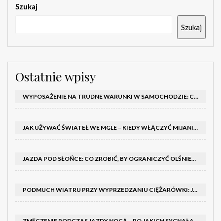
Szukaj
Szukaj
Ostatnie wpisy
WYPOSAŻENIE NA TRUDNE WARUNKI W SAMOCHODZIE: CO MIEĆ ZIMĄ, W TRASIE I NA WYPADEK AWARII
JAK UŻYWAĆ ŚWIATEŁ WE MGLE – KIEDY WŁĄCZYĆ MIJANIA I PRZECIWMGIELNE ORAZ CZEGO NIE ROBIĆ
JAZDA POD SŁOŃCE: CO ZROBIĆ, BY OGRANICZYĆ OLŚNIENIE I POPRAWIĆ WIDOCZNOŚĆ
PODMUCH WIATRU PRZY WYPRZEDZANIU CIĘŻARÓWKI: JAK UTRZYMAĆ TOR JAZDY I OPANOWAĆ AUTO
ZMĘCZENIE PODCZAS JAZDY NOCĄ – PO JAKICH SYGNAŁACH ROZPOZNAĆ SENNOŚĆ ZA KIEROWNICĄ I KIEDY ZROBIĆ PRZERWĘ