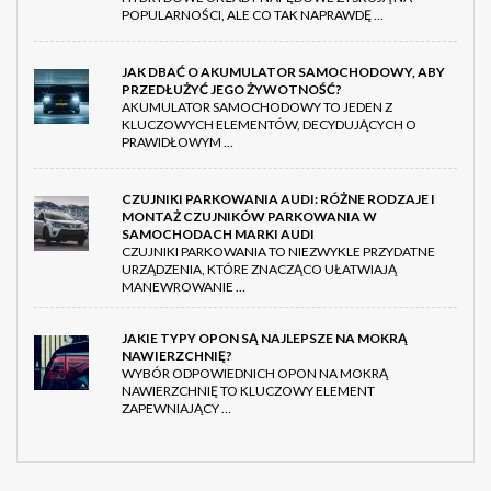
POPULARNOŚCI, ALE CO TAK NAPRAWDĘ …
JAK DBAĆ O AKUMULATOR SAMOCHODOWY, ABY
PRZEDŁUŻYĆ JEGO ŻYWOTNOŚĆ?
AKUMULATOR SAMOCHODOWY TO JEDEN Z
KLUCZOWYCH ELEMENTÓW, DECYDUJĄCYCH O
PRAWIDŁOWYM …
CZUJNIKI PARKOWANIA AUDI: RÓŻNE RODZAJE I
MONTAŻ CZUJNIKÓW PARKOWANIA W
SAMOCHODACH MARKI AUDI
CZUJNIKI PARKOWANIA TO NIEZWYKLE PRZYDATNE
URZĄDZENIA, KTÓRE ZNACZĄCO UŁATWIAJĄ
MANEWROWANIE …
JAKIE TYPY OPON SĄ NAJLEPSZE NA MOKRĄ
NAWIERZCHNIĘ?
WYBÓR ODPOWIEDNICH OPON NA MOKRĄ
NAWIERZCHNIĘ TO KLUCZOWY ELEMENT
ZAPEWNIAJĄCY …