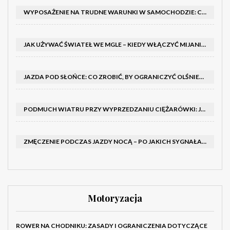
WYPOSAŻENIE NA TRUDNE WARUNKI W SAMOCHODZIE: CO MIEĆ ZIMĄ, W TRASIE I NA WYPADEK AWARII
JAK UŻYWAĆ ŚWIATEŁ WE MGLE – KIEDY WŁĄCZYĆ MIJANIA I PRZECIWMGIELNE ORAZ CZEGO NIE ROBIĆ
JAZDA POD SŁOŃCE: CO ZROBIĆ, BY OGRANICZYĆ OLŚNIENIE I POPRAWIĆ WIDOCZNOŚĆ
PODMUCH WIATRU PRZY WYPRZEDZANIU CIĘŻARÓWKI: JAK UTRZYMAĆ TOR JAZDY I OPANOWAĆ AUTO
ZMĘCZENIE PODCZAS JAZDY NOCĄ – PO JAKICH SYGNAŁACH ROZPOZNAĆ SENNOŚĆ ZA KIEROWNICĄ I KIEDY ZROBIĆ PRZERWĘ
Motoryzacja
ROWER NA CHODNIKU: ZASADY I OGRANICZENIA DOTYCZĄCE