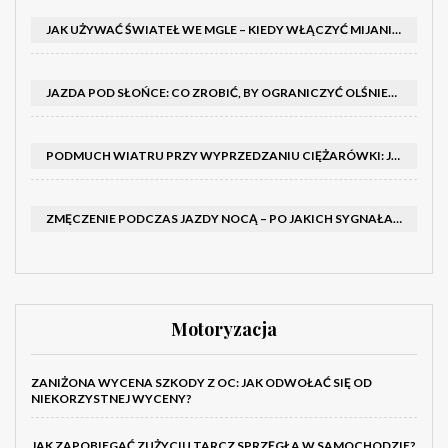
JAK UŻYWAĆ ŚWIATEŁ WE MGLE – KIEDY WŁĄCZYĆ MIJANIA I PRZECIWMGIELNE ORAZ CZEGO NIE ROBIĆ
JAZDA POD SŁOŃCE: CO ZROBIĆ, BY OGRANICZYĆ OLŚNIENIE I POPRAWIĆ WIDOCZNOŚĆ
PODMUCH WIATRU PRZY WYPRZEDZANIU CIĘŻARÓWKI: JAK UTRZYMAĆ TOR JAZDY I OPANOWAĆ AUTO
ZMĘCZENIE PODCZAS JAZDY NOCĄ – PO JAKICH SYGNAŁACH ROZPOZNAĆ SENNOŚĆ ZA KIEROWNICĄ I KIEDY ZROBIĆ PRZERWĘ
Motoryzacja
ZANIŻONA WYCENA SZKODY Z OC: JAK ODWOŁAĆ SIĘ OD
NIEKORZYSTNEJ WYCENY?
JAK ZAPOBIEGAĆ ZUŻYCIU TARCZ SPRZĘGŁA W SAMOCHODZIE?