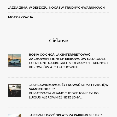
JAZDA ZIMĄ, W DESZCZU, NOCĄ I W TRUDNYCH WARUNKACH
MOTORYZACJA
Ciekawe
ROBIĄ CO CHCĄ: JAK INTERPRETOWAĆ
ZACHOWANIE INNYCH KIEROWCÓW NA DRODZE
CODZIENNIE NA DROGACH SPOTYKAMY SETKI INNYCH
KIEROWCÓW, A ICH ZACHOWANIE …
JAK PRAWIDŁOWO UŻYTKOWAĆ KLIMATYZACJĘ W
SAMOCHODZIE?
KLIMATYZACJA W SAMOCHODZIE TO NIE TYLKO
LUKSUS, ALE RÓWNIEŻ NIEZBĘDNY …
JAK ZMNIEJSZYĆ OPŁATY ZA PARKING MIEJSKI?