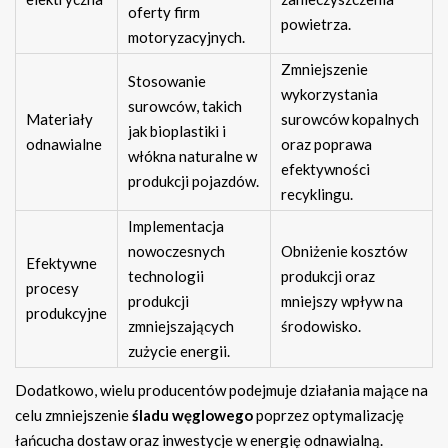
oferty firm
powietrza.
motoryzacyjnych.
Zmniejszenie
Stosowanie
wykorzystania
surowców, takich
Materiały
surowców kopalnych
jak bioplastiki i
odnawialne
oraz poprawa
włókna naturalne w
efektywności
produkcji pojazdów.
recyklingu.
Implementacja
nowoczesnych
Obniżenie kosztów
Efektywne
technologii
produkcji oraz
procesy
produkcji
mniejszy wpływ na
produkcyjne
zmniejszających
środowisko.
zużycie energii.
Dodatkowo, wielu producentów podejmuje działania mające na
celu zmniejszenie
śladu węglowego
poprzez optymalizację
łańcucha dostaw oraz inwestycje w energię odnawialną.