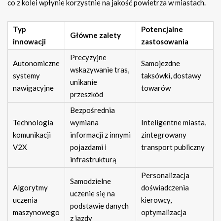
co z kolei wpłynie korzystnie na jakość powietrza w miastach.
Typ
Potencjalne
Główne zalety
innowacji
zastosowania
Precyzyjne
Autonomiczne
Samojezdne
wskazywanie tras,
systemy
taksówki, dostawy
unikanie
nawigacyjne
towarów
przeszkód
Bezpośrednia
Technologia
wymiana
Inteligentne miasta,
komunikacji
informacji z innymi
zintegrowany
V2X
pojazdami i
transport publiczny
infrastrukturą
Personalizacja
Samodzielne
Algorytmy
doświadczenia
uczenie się na
uczenia
kierowcy,
podstawie danych
maszynowego
optymalizacja
z jazdy