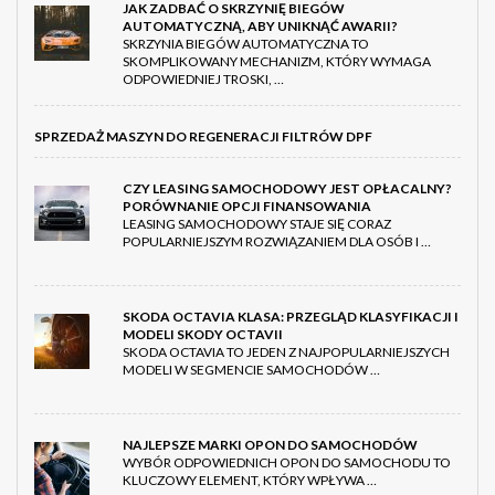
JAK ZADBAĆ O SKRZYNIĘ BIEGÓW
AUTOMATYCZNĄ, ABY UNIKNĄĆ AWARII?
SKRZYNIA BIEGÓW AUTOMATYCZNA TO
SKOMPLIKOWANY MECHANIZM, KTÓRY WYMAGA
ODPOWIEDNIEJ TROSKI, …
SPRZEDAŻ MASZYN DO REGENERACJI FILTRÓW DPF
CZY LEASING SAMOCHODOWY JEST OPŁACALNY?
PORÓWNANIE OPCJI FINANSOWANIA
LEASING SAMOCHODOWY STAJE SIĘ CORAZ
POPULARNIEJSZYM ROZWIĄZANIEM DLA OSÓB I …
SKODA OCTAVIA KLASA: PRZEGLĄD KLASYFIKACJI I
MODELI SKODY OCTAVII
SKODA OCTAVIA TO JEDEN Z NAJPOPULARNIEJSZYCH
MODELI W SEGMENCIE SAMOCHODÓW …
NAJLEPSZE MARKI OPON DO SAMOCHODÓW
WYBÓR ODPOWIEDNICH OPON DO SAMOCHODU TO
KLUCZOWY ELEMENT, KTÓRY WPŁYWA …