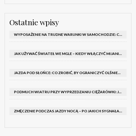
Ostatnie wpisy
WYPOSAŻENIE NA TRUDNE WARUNKI W SAMOCHODZIE: CO MIEĆ ZIMĄ, W TRASIE I NA WYPADEK AWARII
JAK UŻYWAĆ ŚWIATEŁ WE MGLE – KIEDY WŁĄCZYĆ MIJANIA I PRZECIWMGIELNE ORAZ CZEGO NIE ROBIĆ
JAZDA POD SŁOŃCE: CO ZROBIĆ, BY OGRANICZYĆ OLŚNIENIE I POPRAWIĆ WIDOCZNOŚĆ
PODMUCH WIATRU PRZY WYPRZEDZANIU CIĘŻARÓWKI: JAK UTRZYMAĆ TOR JAZDY I OPANOWAĆ AUTO
ZMĘCZENIE PODCZAS JAZDY NOCĄ – PO JAKICH SYGNAŁACH ROZPOZNAĆ SENNOŚĆ ZA KIEROWNICĄ I KIEDY ZROBIĆ PRZERWĘ