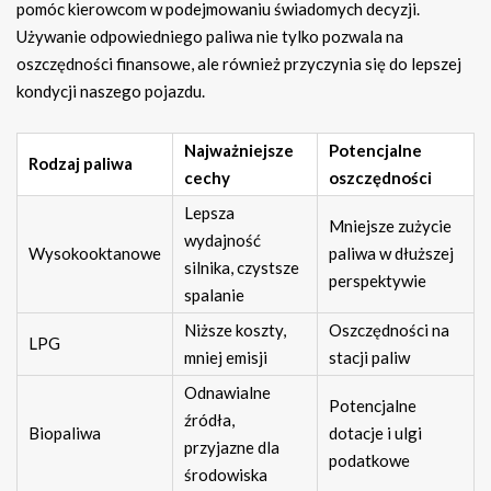
pomóc kierowcom w podejmowaniu świadomych decyzji.
Używanie odpowiedniego paliwa nie tylko pozwala na
oszczędności finansowe, ale również przyczynia się do lepszej
kondycji naszego pojazdu.
Najważniejsze
Potencjalne
Rodzaj paliwa
cechy
oszczędności
Lepsza
Mniejsze zużycie
wydajność
Wysokooktanowe
paliwa w dłuższej
silnika, czystsze
perspektywie
spalanie
Niższe koszty,
Oszczędności na
LPG
mniej emisji
stacji paliw
Odnawialne
Potencjalne
źródła,
Biopaliwa
dotacje i ulgi
przyjazne dla
podatkowe
środowiska