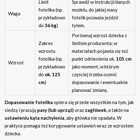
Limit
Sprawdź w instrukcji/danych
fotelika (np.
modelu, do jakiej masy
Waga
przykładowo
fotelik pozwala jeździć
do
36 kg
)
tyłem.
Porównaj wzrost dziecka z
Zakres
limitem producenta; w
wzrostu
materiałach pojawia się też
fotelika (np.
punkt odniesienia ok.
105 cm
Wzrost
przykładowo
jako moment, w którym
do
ok. 125
częściej trzeba ocenić
cm
)
dopasowanie i ewentualnie
planować zmianę.
Dopasowanie fotelika
opiera się przede wszystkim na tym, jak
siedzą i pracują
pasy (lub uprząż)
oraz
zagłówek
, a także na
ustawieniu kąta nachylenia
, aby główka nie opadała. W
praktyce pomaga też korygowanie ustawień wraz ze wzrostem
dziecka.