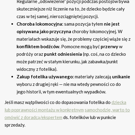
Regularne „odświeżenie” pozycji podczas postojów bywa
skuteczniejsze niż liczenie na to, że dziecko będzie cały
czas w tej samej, nierozciągniętej pozycji.
Choroba lokomocyjna:
sama pozycja tyłem
nie jest
opisywana jako przyczyna
choroby lokomocyjnej. W
materiałach wskazuje się, że problemy częściej wiąże się z
konfliktem bodźców
. Pomocne mogą być
przerwy
w
podróży oraz
punkt odniesienia
(np. coś, na co dziecko
może patrzeć w stałym kierunku, jak zabawka/punkt
widoczny z fotelika).
Zakup fotelika używanego:
materiały zalecają
unikanie
wyboru z drugiej ręki — nie ma wtedy pewności co do
jego historii, w tym ewentualnych wypadków.
Jeśli masz wątpliwości co do dopasowania fotelika do
dziecka
lub poprawności montażu w konkretnym
samochodzie, warto to
omówić z doradcą/ekspertem
ds. fotelików lub w punkcie
sprzedaży.