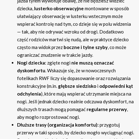
jazda tyłem wywołuje obawę, że nie będziesz widzieć
dziecka,
lusterko obserwacyjne
montowane w sposób
ułatwiający obserwację w lusterku wstecznym może
wspierać kontrolę nad tym, co dzieje się w polu widzenia
— tak, aby nie odrywać wzroku od drogi. Dodatkowo
część rodziców martwi się nudą, ale w praktyce dziecko
często ma widok przez
boczne i tylne szyby
, co może
ograniczać znudzenie w trakcie jazdy.
Nogi dziecka:
zgięte nogi
nie muszą oznaczać
dyskomfortu
. Wskazuje się, że w nowoczesnych
fotelikach RWF liczy się dopasowanie oraz rozwiązania
konstrukcyjne (m.in.
głębsze siedzisko
i
odpowiedni kąt
odchylenia
), które mają wspierać utrzymanie miejsca na
nogi. Jeśli jednak dziecko realnie odczuwa dyskomfort, na
dłuższych trasach mogą pomagać
regularne przerwy
,
aby mogło rozprostować nogi.
Dłuższe trasy (organizacja komfortu):
przygotuj
przerwy w taki sposób, by dziecko mogło wyciągnąć nogi.