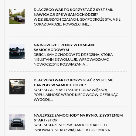
DLACZEGO WARTO KORZYSTAĆ Z SYSTEMU
NAWIGACJI GPS W SAMOCHODZIE?
W DZISIEJSZYCH CZASACH, GDY PODRÓŻE STAJĄ SIĘ
CORAZ BARDZIEJ POWSZECHNE, …
NAJNOWSZE TRENDY W DESIGNIE
SAMOCHODOWYM
DESIGN SAMOCHODÓW TO DZIEDZINA, KTÓRA
NIEUSTANNIE EWOLUUJE, WPROWADZAJĄC
NOWOCZESNE ROZWIĄZANIA …
DLACZEGO WARTO KORZYSTAĆ Z SYSTEMU
CARPLAY W SAMOCHODZIE?
SYSTEM CARPLAY ZYSKUJE CORAZ WIĘKSZĄ
POPULARNOŚĆ WŚRÓD KIEROWCÓW, OFERUJĄC
WYGODĘ …
NAJLEPSZE SAMOCHODY NA RYNKU Z SYSTEMEM
START-STOP
SYSTEM START-STOP W SAMOCHODACH TO
INNOWACYJNE ROZWIĄZANIE, KTÓRE MA NA …