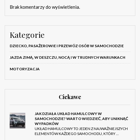
Brak komentarzy do wyświetlenia.
Kategorie
DZIECKO, PASAŻEROWIE I PRZEWÓZ OSÓB W SAMOCHODZIE
JAZDA ZIMĄ, W DESZCZU, NOCĄ I W TRUDNYCH WARUNKACH
MOTORYZACJA
Ciekawe
JAK DZIAŁA UKŁAD HAMULCOWY W
SAMOCHODZIE? WARTO WIEDZIEĆ, ABY UNIKNĄĆ
WYPADKÓW
UKŁAD HAMULCOWY TO JEDEN Z NAJWAŻNIEJSZYCH
ELEMENTÓW KAŻDEGO SAMOCHODU, KTÓRY …