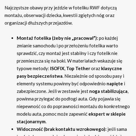
Najczęstsze obawy przy jeździe w foteliku RWF dotyczą
montażu, obserwacji dziecka, kwestii zgiętych nóg oraz
organizacji dłuższych przejazdów.
Montaż fotelika (żeby nie „pracował”):
po każdej
zmianie samochodu i po przełożeniu fotelika warto
sprawdzić, czy montaż jest stabilny i czy fotelik nie
przemieszcza się na boki. W materiałach wskazuje się
typowe metody:
ISOFIX
,
Top Tether
oraz
klasyczne
pasy bezpieczeństwa
. Niezależnie od sposobu pasy i
elementy systemu powinny być odpowiednio
napięte
i
zabezpieczone. Jeśli w zestawie jest
noga stabilizująca
,
powinna przylegać do podłogi auta. Gdy pojawia się
niepewność co do poprawności montażu do konkretnego
modelu auta, pomoc może zapewnić
ekspert w sklepie
stacjonarnym
.
Widoczność (brak kontaktu wzrokowego):
jeśli sama