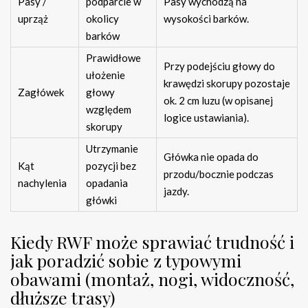
Pasy /
podparcie w
Pasy wychodzą na
uprząż
okolicy
wysokości barków.
barków
Prawidłowe
Przy podejściu głowy do
ułożenie
krawędzi skorupy pozostaje
Zagłówek
głowy
ok. 2 cm luzu (w opisanej
względem
logice ustawiania).
skorupy
Utrzymanie
Główka nie opada do
Kąt
pozycji bez
przodu/bocznie podczas
nachylenia
opadania
jazdy.
główki
Kiedy RWF może sprawiać trudność i
jak poradzić sobie z typowymi
obawami (montaż, nogi, widoczność,
dłuższe trasy)