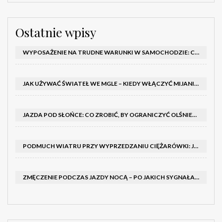
Ostatnie wpisy
WYPOSAŻENIE NA TRUDNE WARUNKI W SAMOCHODZIE: CO MIEĆ ZIMĄ, W TRASIE I NA WYPADEK AWARII
JAK UŻYWAĆ ŚWIATEŁ WE MGLE – KIEDY WŁĄCZYĆ MIJANIA I PRZECIWMGIELNE ORAZ CZEGO NIE ROBIĆ
JAZDA POD SŁOŃCE: CO ZROBIĆ, BY OGRANICZYĆ OLŚNIENIE I POPRAWIĆ WIDOCZNOŚĆ
PODMUCH WIATRU PRZY WYPRZEDZANIU CIĘŻARÓWKI: JAK UTRZYMAĆ TOR JAZDY I OPANOWAĆ AUTO
ZMĘCZENIE PODCZAS JAZDY NOCĄ – PO JAKICH SYGNAŁACH ROZPOZNAĆ SENNOŚĆ ZA KIEROWNICĄ I KIEDY ZROBIĆ PRZERWĘ