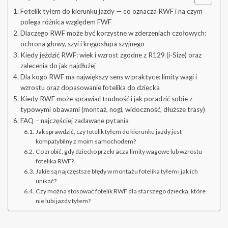
Fotelik tyłem do kierunku jazdy — co oznacza RWF i na czym
polega różnica względem FWF
Dlaczego RWF może być korzystne w zderzeniach czołowych:
ochrona głowy, szyi i kręgosłupa szyjnego
Kiedy jeździć RWF: wiek i wzrost zgodne z R129 (i-Size) oraz
zalecenia do jak najdłużej
Dla kogo RWF ma największy sens w praktyce: limity wagi i
wzrostu oraz dopasowanie fotelika do dziecka
Kiedy RWF może sprawiać trudność i jak poradzić sobie z
typowymi obawami (montaż, nogi, widoczność, dłuższe trasy)
FAQ – najczęściej zadawane pytania
Jak sprawdzić, czy fotelik tyłem do kierunku jazdy jest
kompatybilny z moim samochodem?
Co zrobić, gdy dziecko przekracza limity wagowe lub wzrostu
fotelika RWF?
Jakie są najczęstsze błędy w montażu fotelika tyłem i jak ich
unikać?
Czy można stosować fotelik RWF dla starszego dziecka, które
nie lubi jazdy tyłem?