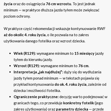
życia
oraz do osiągnięcia
76 cm wzrostu
. To jest jednak
minimum — w praktyce dłuższa jazda tyłem może zwiększać
poziom ochrony.
W praktyce część rekomendacji wskazuje kontynuowanie RWF
aż do okolic 4. roku życia
, o ile pozwala na to zakres
użytkowania danego fotelika oraz wzrost dziecka.
Wiek (R129):
wymagane minimum to
15 miesięcy
jazdy
tyłem do kierunku jazdy.
Wzrost (R129):
wymagane minimum to
76 cm
.
Interpretacja „jak najdłużej”:
dąży się do wydłużania
jazdy tyłem ponad minimum — w tekstach pojawia się
przykład kontynuowania
do ok. 4. roku życia
, zależnie od
dziecka i możliwości fotelika.
Ograniczenie praktyczne:
decyzję warto podejmować w
granicach tego, co przewiduje
konkretny fotelik
(jego
zakres użytkowania) oraz
parametry dziecka
— przede