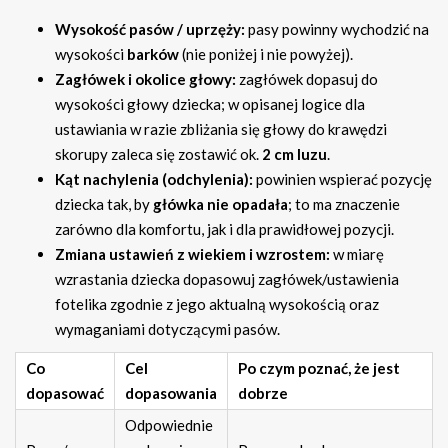
Wysokość pasów / uprzęży:
pasy powinny wychodzić na
wysokości
barków
(nie poniżej i nie powyżej).
Zagłówek i okolice głowy:
zagłówek dopasuj do
wysokości głowy dziecka; w opisanej logice dla
ustawiania w razie zbliżania się głowy do krawędzi
skorupy zaleca się zostawić ok.
2 cm luzu
.
Kąt nachylenia (odchylenia):
powinien wspierać pozycję
dziecka tak, by
główka nie opadała
; to ma znaczenie
zarówno dla komfortu, jak i dla prawidłowej pozycji.
Zmiana ustawień z wiekiem i wzrostem:
w miarę
wzrastania dziecka dopasowuj zagłówek/ustawienia
fotelika zgodnie z jego aktualną wysokością oraz
wymaganiami dotyczącymi pasów.
Co
Cel
Po czym poznać, że jest
dopasować
dopasowania
dobrze
Odpowiednie