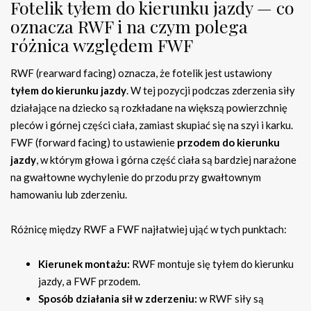
Fotelik tyłem do kierunku jazdy — co
oznacza RWF i na czym polega
różnica względem FWF
RWF (rearward facing) oznacza, że fotelik jest ustawiony
tyłem do kierunku jazdy
. W tej pozycji podczas zderzenia siły
działające na dziecko są rozkładane na większą powierzchnię
pleców i górnej części ciała, zamiast skupiać się na szyi i karku.
FWF (forward facing) to ustawienie
przodem do kierunku
jazdy
, w którym głowa i górna część ciała są bardziej narażone
na gwałtowne wychylenie do przodu przy gwałtownym
hamowaniu lub zderzeniu.
Różnicę między RWF a FWF najłatwiej ująć w tych punktach:
Kierunek montażu:
RWF montuje się tyłem do kierunku
jazdy, a FWF przodem.
Sposób działania sił w zderzeniu:
w RWF siły są