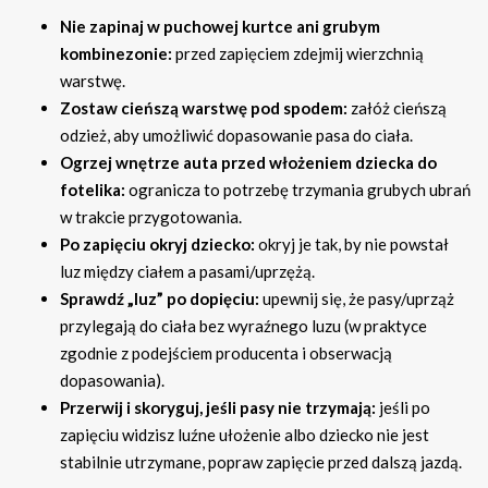
Nie zapinaj w puchowej kurtce ani grubym
kombinezonie:
przed zapięciem zdejmij wierzchnią
warstwę.
Zostaw cieńszą warstwę pod spodem:
załóż cieńszą
odzież, aby umożliwić dopasowanie pasa do ciała.
Ogrzej wnętrze auta przed włożeniem dziecka do
fotelika:
ogranicza to potrzebę trzymania grubych ubrań
w trakcie przygotowania.
Po zapięciu okryj dziecko:
okryj je tak, by nie powstał
luz między ciałem a pasami/uprzężą.
Sprawdź „luz” po dopięciu:
upewnij się, że pasy/uprząż
przylegają do ciała bez wyraźnego luzu (w praktyce
zgodnie z podejściem producenta i obserwacją
dopasowania).
Przerwij i skoryguj, jeśli pasy nie trzymają:
jeśli po
zapięciu widzisz luźne ułożenie albo dziecko nie jest
stabilnie utrzymane, popraw zapięcie przed dalszą jazdą.