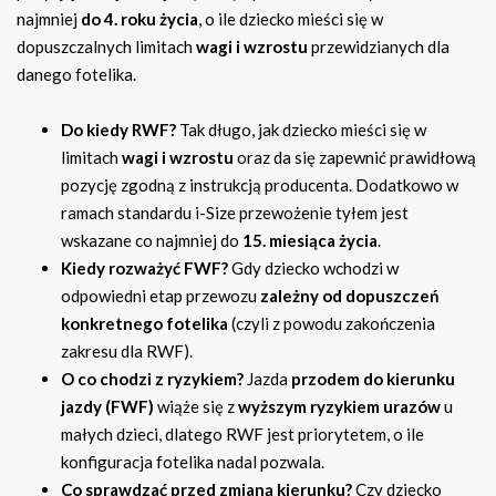
najmniej
do 4. roku życia
, o ile dziecko mieści się w
dopuszczalnych limitach
wagi i wzrostu
przewidzianych dla
danego fotelika.
Do kiedy RWF?
Tak długo, jak dziecko mieści się w
limitach
wagi i wzrostu
oraz da się zapewnić prawidłową
pozycję zgodną z instrukcją producenta. Dodatkowo w
ramach standardu i-Size przewożenie tyłem jest
wskazane co najmniej do
15. miesiąca życia
.
Kiedy rozważyć FWF?
Gdy dziecko wchodzi w
odpowiedni etap przewozu
zależny od dopuszczeń
konkretnego fotelika
(czyli z powodu zakończenia
zakresu dla RWF).
O co chodzi z ryzykiem?
Jazda
przodem do kierunku
jazdy (FWF)
wiąże się z
wyższym ryzykiem urazów
u
małych dzieci, dlatego RWF jest priorytetem, o ile
konfiguracja fotelika nadal pozwala.
Co sprawdzać przed zmianą kierunku?
Czy dziecko