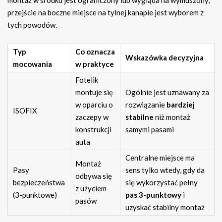
montaż w środku jest ograniczony lub wygląda na wymuszony,
przejście na boczne miejsce na tylnej kanapie jest wyborem z
tych powodów.
Typ
Co oznacza
Wskazówka decyzyjna
mocowania
w praktyce
Fotelik
montuje się
Ogólnie jest uznawany za
w oparciu o
rozwiązanie
bardziej
ISOFIX
zaczepy w
stabilne
niż montaż
konstrukcji
samymi pasami
auta
Centralne miejsce ma
Montaż
Pasy
sens tylko wtedy, gdy da
odbywa się
bezpieczeństwa
się wykorzystać pełny
z użyciem
(3-punktowe)
pas 3-punktowy
i
pasów
uzyskać stabilny montaż