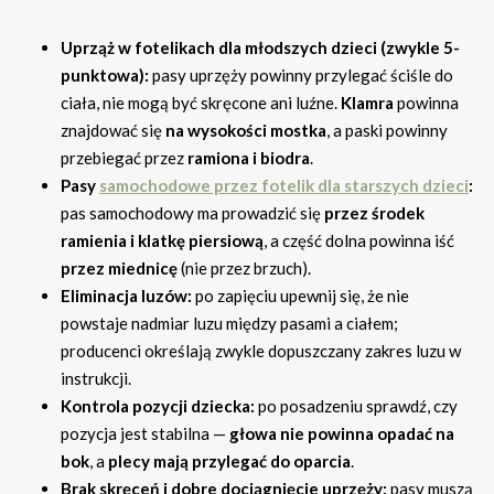
Uprząż w fotelikach dla młodszych dzieci (zwykle 5-
punktowa):
pasy uprzęży powinny przylegać ściśle do
ciała, nie mogą być skręcone ani luźne.
Klamra
powinna
znajdować się
na wysokości mostka
, a paski powinny
przebiegać przez
ramiona i biodra
.
Pasy
samochodowe przez fotelik dla starszych dzieci
:
pas samochodowy ma prowadzić się
przez środek
ramienia i klatkę piersiową
, a część dolna powinna iść
przez miednicę
(nie przez brzuch).
Eliminacja luzów:
po zapięciu upewnij się, że nie
powstaje nadmiar luzu między pasami a ciałem;
producenci określają zwykle dopuszczany zakres luzu w
instrukcji.
Kontrola pozycji dziecka:
po posadzeniu sprawdź, czy
pozycja jest stabilna —
głowa nie powinna opadać na
bok
, a
plecy mają przylegać do oparcia
.
Brak skręceń i dobre dociągnięcie uprzęży:
pasy muszą