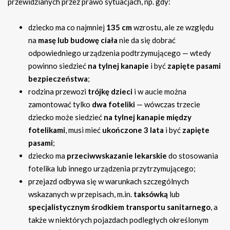
przewidzianych przez prawo sytuacjach, np. gdy:
dziecko ma co najmniej
135 cm
wzrostu, ale ze względu
na
masę lub budowę ciała
nie da się dobrać
odpowiedniego urządzenia podtrzymującego — wtedy
powinno siedzieć
na tylnej kanapie
i być
zapięte pasami
bezpieczeństwa
;
rodzina przewozi
trójkę dzieci
i w aucie można
zamontować tylko
dwa foteliki
— wówczas trzecie
dziecko może siedzieć
na tylnej kanapie między
fotelikami
, musi mieć
ukończone 3 lata
i być
zapięte
pasami
;
dziecko ma
przeciwwskazanie lekarskie
do stosowania
fotelika lub innego urządzenia przytrzymującego;
przejazd odbywa się w warunkach szczególnych
wskazanych w przepisach, m.in.
taksówką
lub
specjalistycznym środkiem transportu sanitarnego
, a
także w niektórych pojazdach podległych określonym