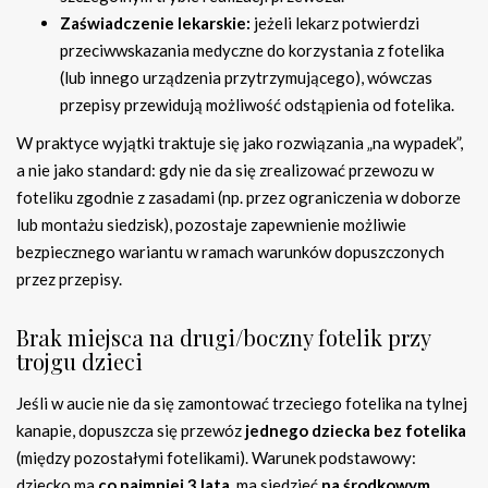
Zaświadczenie lekarskie:
jeżeli lekarz potwierdzi
przeciwwskazania medyczne do korzystania z fotelika
(lub innego urządzenia przytrzymującego), wówczas
przepisy przewidują możliwość odstąpienia od fotelika.
W praktyce wyjątki traktuje się jako rozwiązania „na wypadek”,
a nie jako standard: gdy nie da się zrealizować przewozu w
foteliku zgodnie z zasadami (np. przez ograniczenia w doborze
lub montażu siedzisk), pozostaje zapewnienie możliwie
bezpiecznego wariantu w ramach warunków dopuszczonych
przez przepisy.
Brak miejsca na drugi/boczny fotelik przy
trojgu dzieci
Jeśli w aucie nie da się zamontować trzeciego fotelika na tylnej
kanapie, dopuszcza się przewóz
jednego dziecka bez fotelika
(między pozostałymi fotelikami). Warunek podstawowy:
dziecko ma
co najmniej 3 lata
, ma siedzieć
na środkowym