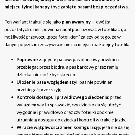
miejscu tylnej kanapy
i być
zapięte pasami bezpieczeństwa
.
Ten wariant traktuje się jako
plan awaryjny
— dwójka
pozostałych dzieci powinna nadal podróżować w fotelikach, a
możliwość przewozu „poza fotelikiem” zależy od tego, że w
danym pojeździe rzeczywiście nie ma miejsca na kolejny fotelik.
Poprawne zapięcie pasów:
pas biodrowy powinien
przebiegać przez biodra, a pas barkowy przez ramię
dziecka; nie może być skręceń.
Ułożenie pasa względem szyi:
pas nie powinien
przebiegać przez szyję.
Kontrola dostępu i prawidłowego siedzenia:
przed
wyjazdem warto sprawdzić, czy dziecko da się ułożyć
wygodnie i prawidłowo oraz czy foteliki obok nie
utrudniają dostępu do dziecka i kontroli w trakcie jazdy.
W razie wątpliwości zmień konfigurację:
jeśli nie da się
zapewnić prawidłowego ułożenia pasa lub zapięcia, może