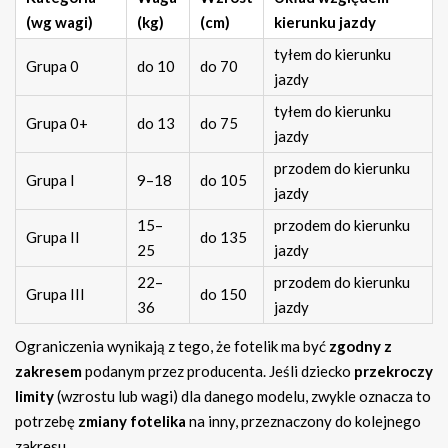
(wg wagi)
(kg)
(cm)
kierunku jazdy
tyłem do kierunku
Grupa 0
do 10
do 70
jazdy
tyłem do kierunku
Grupa 0+
do 13
do 75
jazdy
przodem do kierunku
Grupa I
9–18
do 105
jazdy
15–
przodem do kierunku
Grupa II
do 135
25
jazdy
22–
przodem do kierunku
Grupa III
do 150
36
jazdy
Ograniczenia wynikają z tego, że fotelik ma być
zgodny z
zakresem
podanym przez producenta. Jeśli dziecko
przekroczy
limity
(wzrostu lub wagi) dla danego modelu, zwykle oznacza to
potrzebę
zmiany fotelika
na inny, przeznaczony do kolejnego
zakresu.