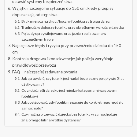
ustawić systemy bezpieczeństwa
Wyjątki i szczególne sytuacje do 150 cm: kiedy przepisy
dopuszczają odstępstwa
Brak miejsca na drugi/boczny fotelik przy trojgu dzieci
Trudność w doborze fotelika przy określonym wzroście dziecka
Pojazdy uprzywilejowane oraz jazda realizowana w
szczególnym trybie
Najczęstsze błędy i ryzyka przy przewożeniu dziecka do 150
cm
Kontrola drogowa i konsekwencje: jak policja weryfikuje
prawidłowość przewozu
FAQ – najczęściej zadawane pytania
Jak sprawdzić, czy fotelik jest nadal bezpieczny po upływie 5 lat
użytkowania?
Co zrobić, jeśli dziecko jest między kategoriami wagowymi
fotelików?
Jak postępować, gdy fotelik nie pasuje do konkretnego modelu
samochodu?
Czy można przewozić dziecko bez fotelika w samochodzie
znajomego lub na krótkie dystanse?