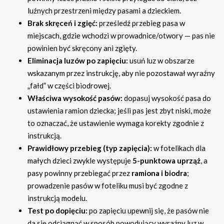
luźnych przestrzeni między pasami a dzieckiem.
Brak skręceń i zgięć:
prześledź przebieg pasa w
miejscach, gdzie wchodzi w prowadnice/otwory — pas nie
powinien być skręcony ani zgięty.
Eliminacja luzów po zapięciu:
usuń luz w obszarze
wskazanym przez instrukcję, aby nie pozostawał wyraźny
„fałd” w części biodrowej.
Właściwa wysokość pasów:
dopasuj wysokość pasa do
ustawienia ramion dziecka; jeśli pas jest zbyt niski, może
to oznaczać, że ustawienie wymaga korekty zgodnie z
instrukcją.
Prawidłowy przebieg (typ zapięcia):
w fotelikach dla
małych dzieci zwykle występuje
5-punktowa uprząż
, a
pasy powinny przebiegać przez
ramiona i biodra
;
prowadzenie pasów w foteliku musi być zgodne z
instrukcją modelu.
Test po dopięciu:
po zapięciu upewnij się, że pasów nie
da się odciągnąć w sposób powodujący wyraźny luz w