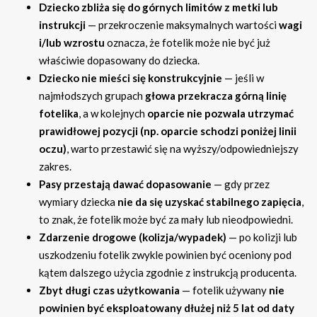
Dziecko zbliża się do górnych limitów z metki lub
instrukcji
— przekroczenie maksymalnych wartości
wagi
i/lub wzrostu
oznacza, że fotelik może nie być już
właściwie dopasowany do dziecka.
Dziecko nie mieści się konstrukcyjnie
— jeśli w
najmłodszych grupach
głowa przekracza górną linię
fotelika
, a w kolejnych
oparcie nie pozwala utrzymać
prawidłowej pozycji (np. oparcie schodzi poniżej linii
oczu)
, warto przestawić się na wyższy/odpowiedniejszy
zakres.
Pasy przestają dawać dopasowanie
— gdy przez
wymiary dziecka
nie da się uzyskać stabilnego zapięcia
,
to znak, że fotelik może być za mały lub nieodpowiedni.
Zdarzenie drogowe (kolizja/wypadek)
— po kolizji lub
uszkodzeniu fotelik zwykle powinien być oceniony pod
kątem dalszego użycia zgodnie z instrukcją producenta.
Zbyt długi czas użytkowania
— fotelik używany
nie
powinien być eksploatowany dłużej niż 5 lat od daty