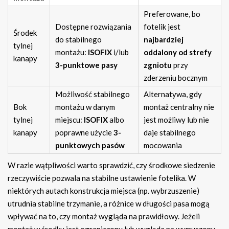
Preferowane, bo
Dostępne rozwiązania
fotelik jest
Środek
do stabilnego
najbardziej
tylnej
montażu:
ISOFIX
i/lub
oddalony od strefy
kanapy
3-punktowe pasy
zgniotu
przy
zderzeniu bocznym
Możliwość stabilnego
Alternatywa, gdy
Bok
montażu w danym
montaż centralny nie
tylnej
miejscu:
ISOFIX
albo
jest możliwy lub nie
kanapy
poprawne użycie
3-
daje stabilnego
punktowych pasów
mocowania
W razie wątpliwości warto sprawdzić, czy środkowe siedzenie
rzeczywiście pozwala na stabilne ustawienie fotelika. W
niektórych autach konstrukcja miejsca (np. wybrzuszenie)
utrudnia stabilne trzymanie, a różnice w długości pasa mogą
wpływać na to, czy montaż wygląda na prawidłowy. Jeżeli