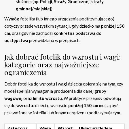
służbom (np.
Policji
,
Straży Granicznej
,
straży
gminnej/miejskiej
).
Wymóg fotelika (lub innego urządzenia podtrzymującego)
dotyczy przede wszystkim sytuacji, gdy dziecko ma
poniżej 150
cm
, oraz gdy nie zachodzi
konkretna podstawa do
odstępstwa
przewidziana w przepisach.
Jak dobrać fotelik do wzrostu i wagi:
kategorie oraz najważniejsze
ograniczenia
Dobór fotelika do wzrostu i wagi dziecka opiera się na tym, czy
model spełnia wymagania producenta dla danej
grupy
wagowej
oraz
limitu wzrostu
. W praktyce przepisy odwołują
się do
wzrostu
: dzieci o wzroście
poniżej 150 cm
muszą być
przewożone w foteliku lub innym urządzeniu podtrzymującym.
Kategoria
Waga
Wzrost
Układ względem