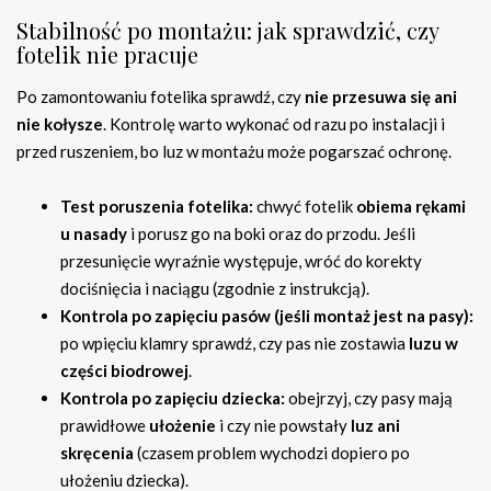
Stabilność po montażu: jak sprawdzić, czy
fotelik nie pracuje
Po zamontowaniu fotelika sprawdź, czy
nie przesuwa się ani
nie kołysze
. Kontrolę warto wykonać od razu po instalacji i
przed ruszeniem, bo luz w montażu może pogarszać ochronę.
Test poruszenia fotelika:
chwyć fotelik
obiema rękami
u nasady
i porusz go na boki oraz do przodu. Jeśli
przesunięcie wyraźnie występuje, wróć do korekty
dociśnięcia i naciągu (zgodnie z instrukcją).
Kontrola po zapięciu pasów (jeśli montaż jest na pasy):
po wpięciu klamry sprawdź, czy pas nie zostawia
luzu w
części biodrowej
.
Kontrola po zapięciu dziecka:
obejrzyj, czy pasy mają
prawidłowe
ułożenie
i czy nie powstały
luz ani
skręcenia
(czasem problem wychodzi dopiero po
ułożeniu dziecka).