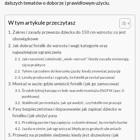
dalszych tematów o doborze i prawidłowym użyciu.
W tym artykule przeczytasz
Zakres i zasady przewozu dziecka do 150 cm wzrostu: co jest
obowiązkowe
Jak dobrać fotelik do wzrostu i wagi: kategorie oraz
najważniejsze ograniczenia
Jak rozumieć zależność „wiek–wzrost” i kiedy zasady zmieniają
się w praktyce
Tyłem i przodem do kierunku jazdy: kiedy zmieniać pozycję
Limity producenta i sygnały, że fotelik przestał pasować
Montaż w aucie: gdzie umieścić fotelik i jak go zamocować
Środek tylnej kanapy vs bok: warunki montażu (ISOFIX i pas 3-
punktowy)
Stabilność po montażu: jak sprawdzić, czy fotelik nie pracuje
Pasy bezpieczeństwa i dopasowanie: jak zapinać dziecko w
foteliku i jak ułożyć pasy
Przebieg pasów i typ zapięcia: co kontrolować, by nie było luzów
Jazda w zimie: jak ograniczać błędy przy grubych ubraniach
Przewóz na przednim siedzeniu: kiedy jest dozwolony i jak