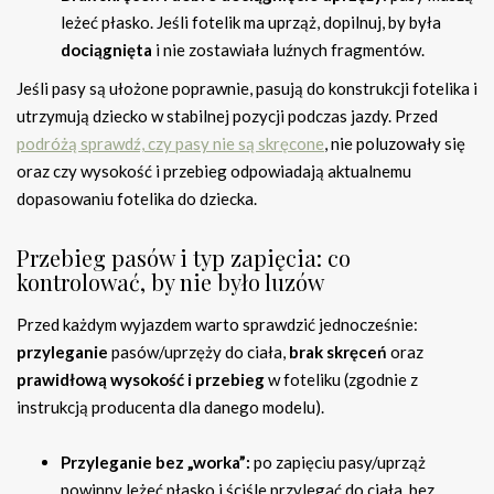
leżeć płasko. Jeśli fotelik ma uprząż, dopilnuj, by była
dociągnięta
i nie zostawiała luźnych fragmentów.
Jeśli pasy są ułożone poprawnie, pasują do konstrukcji fotelika i
utrzymują dziecko w stabilnej pozycji podczas jazdy. Przed
podróżą sprawdź, czy pasy nie są skręcone
, nie poluzowały się
oraz czy wysokość i przebieg odpowiadają aktualnemu
dopasowaniu fotelika do dziecka.
Przebieg pasów i typ zapięcia: co
kontrolować, by nie było luzów
Przed każdym wyjazdem warto sprawdzić jednocześnie:
przyleganie
pasów/uprzęży do ciała,
brak skręceń
oraz
prawidłową wysokość i przebieg
w foteliku (zgodnie z
instrukcją producenta dla danego modelu).
Przyleganie bez „worka”:
po zapięciu pasy/uprząż
powinny leżeć płasko i ściśle przylegać do ciała, bez