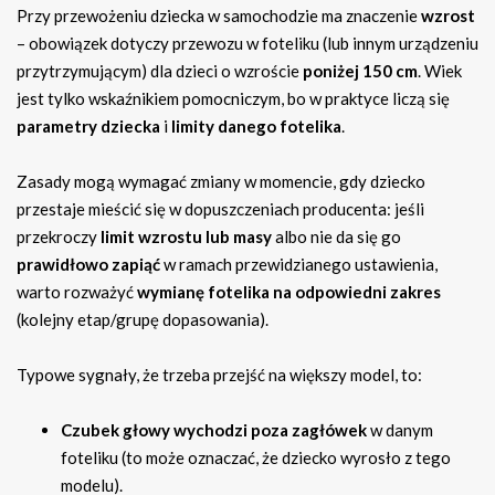
Przy przewożeniu dziecka w samochodzie ma znaczenie
wzrost
– obowiązek dotyczy przewozu w foteliku (lub innym urządzeniu
przytrzymującym) dla dzieci o wzroście
poniżej 150 cm
. Wiek
jest tylko wskaźnikiem pomocniczym, bo w praktyce liczą się
parametry dziecka
i
limity danego fotelika
.
Zasady mogą wymagać zmiany w momencie, gdy dziecko
przestaje mieścić się w dopuszczeniach producenta: jeśli
przekroczy
limit wzrostu lub masy
albo nie da się go
prawidłowo zapiąć
w ramach przewidzianego ustawienia,
warto rozważyć
wymianę fotelika na odpowiedni zakres
(kolejny etap/grupę dopasowania).
Typowe sygnały, że trzeba przejść na większy model, to:
Czubek głowy wychodzi poza zagłówek
w danym
foteliku (to może oznaczać, że dziecko wyrosło z tego
modelu).