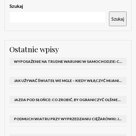
Szukaj
Szukaj
Ostatnie wpisy
WYPOSAŻENIE NA TRUDNE WARUNKI W SAMOCHODZIE: CO MIEĆ ZIMĄ, W TRASIE I NA WYPADEK AWARII
JAK UŻYWAĆ ŚWIATEŁ WE MGLE – KIEDY WŁĄCZYĆ MIJANIA I PRZECIWMGIELNE ORAZ CZEGO NIE ROBIĆ
JAZDA POD SŁOŃCE: CO ZROBIĆ, BY OGRANICZYĆ OLŚNIENIE I POPRAWIĆ WIDOCZNOŚĆ
PODMUCH WIATRU PRZY WYPRZEDZANIU CIĘŻARÓWKI: JAK UTRZYMAĆ TOR JAZDY I OPANOWAĆ AUTO