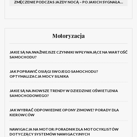
ZMĘCZENIE PODCZAS JAZDY NOCĄ – PO JAKICH SYGNAŁACH ROZPOZNAĆ SENNOŚĆ ZA KIEROWNICĄ I KIEDY ZROBIĆ PRZERWĘ
Motoryzacja
JAKIE SĄ NAJWAŻNIEJSZE CZYNNIKI WPŁYWAJĄCE NA WARTOŚĆ
SAMOCHODU?
JAK POPRAWIĆ OSIĄGI SWOJEGO SAMOCHODU?
OPTYMALIZACJA MOCY SILNIKA
JAKIE SĄ NAJNOWSZE TRENDY W DZIEDZINIE OŚWIETLENIA
SAMOCHODOWEGO?
JAK WYBRAĆ ODPOWIEDNIE OPONY ZIMOWE? PORADY DLA
KIEROWCÓW
NAWIGACJA NA MOTOR: PORADNIK DLA MOTOCYKLISTÓW
DOTYCZĄCY SYSTEMÓW NAWIGACYJNYCH