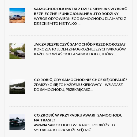
SAMOCHÓD DLA MATKI Z DZIECKIEM: JAK WYBRAĆ
BEZPIECZNE I FUNKCJONALNE AUTO RODZINY
WYBÓR ODPOWIEDNIEGO SAMOCHODU DLA MATKI Z
DZIECKIEM TO NIE TYLKO …
JAK ZABEZPIECZYĆ SAMOCHÓD PRZED KOROZJĄ?
KOROZJA TO JEDEN Z NAJGROŹNIEJSZYCH WROGÓW
KAŻDEGO WŁAŚCICIELA SAMOCHODU, KTÓRY …
CO ROBIĆ, GDY SAMOCHÓD NIE CHCE SIĘ ODPALIĆ?
ZDARZYŁO SIĘ TO KAŻDEMU KIEROWCY – WSIADASZ
DO SAMOCHODU, PRZEKRĘCASZ …
CO ZROBIĆ W PRZYPADKU AWARII SAMOCHODU
NA TRASIE?
AWARIA SAMOCHODU W TRAKCIE PODRÓŻY TO
SYTUACJA, KTÓRA MOŻE SPĘDZIĆ …