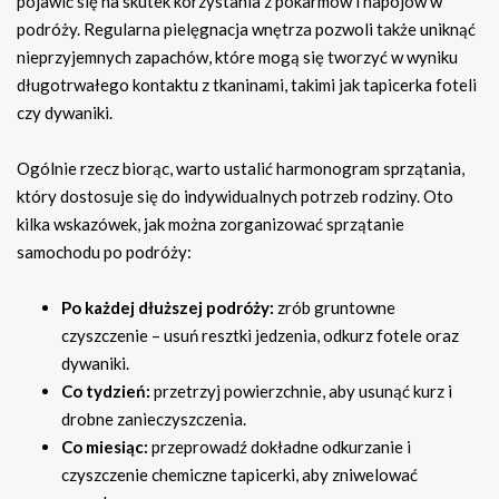
pojawić się na skutek korzystania z pokarmów i napojów w
podróży. Regularna pielęgnacja wnętrza pozwoli także uniknąć
nieprzyjemnych zapachów, które mogą się tworzyć w wyniku
długotrwałego kontaktu z tkaninami, takimi jak tapicerka foteli
czy dywaniki.
Ogólnie rzecz biorąc, warto ustalić harmonogram sprzątania,
który dostosuje się do indywidualnych potrzeb rodziny. Oto
kilka wskazówek, jak można zorganizować sprzątanie
samochodu po podróży:
Po każdej dłuższej podróży:
zrób gruntowne
czyszczenie – usuń resztki jedzenia, odkurz fotele oraz
dywaniki.
Co tydzień:
przetrzyj powierzchnie, aby usunąć kurz i
drobne zanieczyszczenia.
Co miesiąc:
przeprowadź dokładne odkurzanie i
czyszczenie chemiczne tapicerki, aby zniwelować