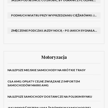
JAZDA POD SŁOŃCE: CO ZROBIĆ, BY OGRANICZYĆ OLŚNIENIE I POPRAWIĆ WIDOCZNOŚĆ
PODMUCH WIATRU PRZY WYPRZEDZANIU CIĘŻARÓWKI: JAK UTRZYMAĆ TOR JAZDY I OPANOWAĆ AUTO
ZMĘCZENIE PODCZAS JAZDY NOCĄ – PO JAKICH SYGNAŁACH ROZPOZNAĆ SENNOŚĆ ZA KIEROWNICĄ I KIEDY ZROBIĆ PRZERWĘ
Motoryzacja
NAJLEPSZE MIEJSKIE SAMOCHODY NA KRÓTKIE TRASY
CŁA AMG: OPŁATY CELNE ZWIĄZANE Z IMPORTEM
SAMOCHODÓW MARKI AMG
NAJLEPSZE SAMOCHODY DOSTAWCZE NA POLSKIM RYNKU
JAK UNIKNĄĆ PRZEPALANIA ŻARÓWEK W SAMOCHODZIE?