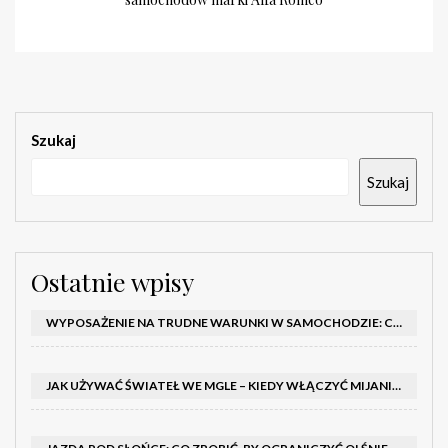
Szukaj
Szukaj
Ostatnie wpisy
WYPOSAŻENIE NA TRUDNE WARUNKI W SAMOCHODZIE: CO MIEĆ ZIMĄ, W TRASIE I NA WYPADEK AWARII
JAK UŻYWAĆ ŚWIATEŁ WE MGLE – KIEDY WŁĄCZYĆ MIJANIA I PRZECIWMGIELNE ORAZ CZEGO NIE ROBIĆ