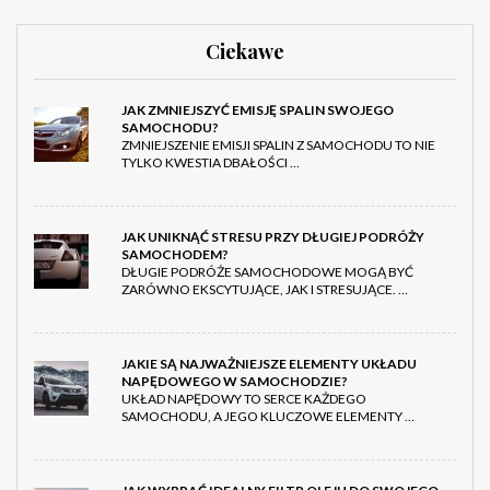
Ciekawe
JAK ZMNIEJSZYĆ EMISJĘ SPALIN SWOJEGO
SAMOCHODU?
ZMNIEJSZENIE EMISJI SPALIN Z SAMOCHODU TO NIE
TYLKO KWESTIA DBAŁOŚCI …
JAK UNIKNĄĆ STRESU PRZY DŁUGIEJ PODRÓŻY
SAMOCHODEM?
DŁUGIE PODRÓŻE SAMOCHODOWE MOGĄ BYĆ
ZARÓWNO EKSCYTUJĄCE, JAK I STRESUJĄCE. …
JAKIE SĄ NAJWAŻNIEJSZE ELEMENTY UKŁADU
NAPĘDOWEGO W SAMOCHODZIE?
UKŁAD NAPĘDOWY TO SERCE KAŻDEGO
SAMOCHODU, A JEGO KLUCZOWE ELEMENTY …