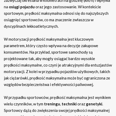
zazwyczaj określana w kilometrach na godzinę (km/h) i wpływa
na
osiągi pojazdu
oraz jego zastosowanie. W kontekście
sportowym, prędkość maksymalna odnosi się do najszybszych
osiągnięć sportowców, co ma znaczenie zwłaszcza w
dyscyplinach lekkoatletycznych.
W motoryzacji prędkość maksymalna jest kluczowym
parametrem, który często wpływa na decyzje zakupowe
konsumentów. Na przykład, sportowe samochody są
projektowane tak, aby mogły osiągać bardzo wysokie
prędkości maksymalne, co czyni je atrakcyjnymi dla entuzjastów
motoryzacji. Z kolei w przypadku pojazdów użytkowych, takich
jak ciężarówki, prędkość maksymalna może być ograniczona ze
względów bezpieczeństwa i efektywności paliwowej.
W przypadku sportowców, prędkość maksymalna jest wynikiem
wielu czynników, w tym
treningu
,
techniki
oraz
genetyki
.
Sportowcy dążą do zwiększenia swojej prędkości maksymalnej