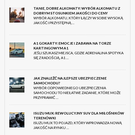
TANIE, DOBRE ALKOMATY: WYBÓR ALKOMATU Z
DOBRYM STOSUNKIEM JAKOŚCI DO CENY
WYBÓR ALKOMATU, KTÓRY ŁĄCZY W SOBIE WYSOKĄ
JAKOŚĆ I PRZYSTĘPNĄ …
A1 GOKARTY: EMOCJE I ZABAWA NA TORZE
KARTINGOWYM A1
JEŚLI SZUKASZ MIEJSCA, GDZIE ADRENALINA SPOTYKA
SIĘ Z RADOŚCIĄ, A1 …
JAK ZNALEŹĆ NAJLEPSZE UBEZPIECZENIE
SAMOCHODU?
WYBÓR ODPOWIEDNIEGO UBEZPIECZENIA
SAMOCHODU TO NIEŁATWE ZADANIE, KTÓRE MOŻE
PRZYPRAWIĆ …
ISUZU MUX: REWOLUCYJNY SUV DLA MIŁOŚNIKÓW
TERENÓWKI
ISUZU MUX TO POJAZD, KTÓRY WPROWADZA NOWĄ
JAKOŚĆ NA RYNKU …