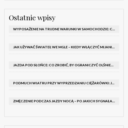
Ostatnie wpisy
WYPOSAŻENIE NA TRUDNE WARUNKI W SAMOCHODZIE: CO MIEĆ ZIMĄ, W TRASIE I NA WYPADEK AWARII
JAK UŻYWAĆ ŚWIATEŁ WE MGLE – KIEDY WŁĄCZYĆ MIJANIA I PRZECIWMGIELNE ORAZ CZEGO NIE ROBIĆ
JAZDA POD SŁOŃCE: CO ZROBIĆ, BY OGRANICZYĆ OLŚNIENIE I POPRAWIĆ WIDOCZNOŚĆ
PODMUCH WIATRU PRZY WYPRZEDZANIU CIĘŻARÓWKI: JAK UTRZYMAĆ TOR JAZDY I OPANOWAĆ AUTO
ZMĘCZENIE PODCZAS JAZDY NOCĄ – PO JAKICH SYGNAŁACH ROZPOZNAĆ SENNOŚĆ ZA KIEROWNICĄ I KIEDY ZROBIĆ PRZERWĘ