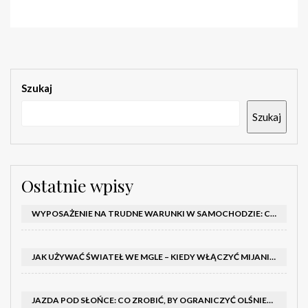
Szukaj
Szukaj
Ostatnie wpisy
WYPOSAŻENIE NA TRUDNE WARUNKI W SAMOCHODZIE: CO MIEĆ ZIMĄ, W TRASIE I NA WYPADEK AWARII
JAK UŻYWAĆ ŚWIATEŁ WE MGLE – KIEDY WŁĄCZYĆ MIJANIA I PRZECIWMGIELNE ORAZ CZEGO NIE ROBIĆ
JAZDA POD SŁOŃCE: CO ZROBIĆ, BY OGRANICZYĆ OLŚNIENIE I POPRAWIĆ WIDOCZNOŚĆ