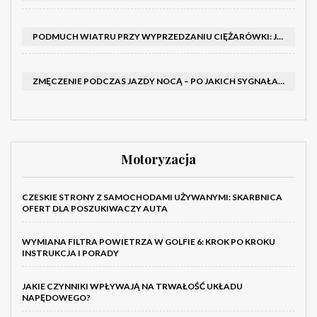
PODMUCH WIATRU PRZY WYPRZEDZANIU CIĘŻARÓWKI: JAK UTRZYMAĆ TOR JAZDY I OPANOWAĆ AUTO
ZMĘCZENIE PODCZAS JAZDY NOCĄ – PO JAKICH SYGNAŁACH ROZPOZNAĆ SENNOŚĆ ZA KIEROWNICĄ I KIEDY ZROBIĆ PRZERWĘ
Motoryzacja
CZESKIE STRONY Z SAMOCHODAMI UŻYWANYMI: SKARBNICA
OFERT DLA POSZUKIWACZY AUTA
WYMIANA FILTRA POWIETRZA W GOLFIE 6: KROK PO KROKU
INSTRUKCJA I PORADY
JAKIE CZYNNIKI WPŁYWAJĄ NA TRWAŁOŚĆ UKŁADU
NAPĘDOWEGO?