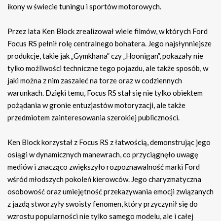
ikony w świecie tuningu i sportów motorowych.
Przez lata Ken Block zrealizował wiele filmów, w których Ford
Focus RS pełnił rolę centralnego bohatera. Jego najsłynniejsze
produkcje, takie jak „Gymkhana” czy „Hoonigan”, pokazały nie
tylko możliwości techniczne tego pojazdu, ale także sposób, w
jaki można z nim zaszaleć na torze oraz w codziennych
warunkach. Dzięki temu, Focus RS stał się nie tylko obiektem
pożądania w gronie entuzjastów motoryzacji, ale także
przedmiotem zainteresowania szerokiej publiczności.
Ken Block korzystał z Focus RS z łatwością, demonstrując jego
osiągi w dynamicznych manewrach, co przyciągnęło uwagę
mediów i znacząco zwiększyło rozpoznawalność marki Ford
wśród młodszych pokoleń kierowców. Jego charyzmatyczna
osobowość oraz umiejętność przekazywania emocji związanych
z jazdą stworzyły swoisty fenomen, który przyczynił się do
wzrostu popularności nie tylko samego modelu, ale i całej