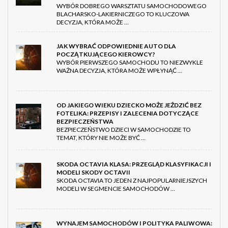
WYBÓR DOBREGO WARSZTATU SAMOCHODOWEGO
BLACHARSKO-LAKIERNICZEGO TO KLUCZOWA
DECYZJA, KTÓRA MOŻE …
JAK WYBRAĆ ODPOWIEDNIE AUTO DLA
POCZĄTKUJĄCEGO KIEROWCY?
WYBÓR PIERWSZEGO SAMOCHODU TO NIEZWYKLE
WAŻNA DECYZJA, KTÓRA MOŻE WPŁYNĄĆ …
OD JAKIEGO WIEKU DZIECKO MOŻE JEŹDZIĆ BEZ
FOTELIKA: PRZEPISY I ZALECENIA DOTYCZĄCE
BEZPIECZEŃSTWA
BEZPIECZEŃSTWO DZIECI W SAMOCHODZIE TO
TEMAT, KTÓRY NIE MOŻE BYĆ …
SKODA OCTAVIA KLASA: PRZEGLĄD KLASYFIKACJI I
MODELI SKODY OCTAVII
SKODA OCTAVIA TO JEDEN Z NAJPOPULARNIEJSZYCH
MODELI W SEGMENCIE SAMOCHODÓW …
WYNAJEM SAMOCHODÓW I POLITYKA PALIWOWA: