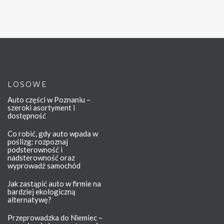
LOSOWE
Auto części w Poznaniu –
szeroki asortyment i
dostępność
Co robić, gdy auto wpada w
poślizg: rozpoznaj
podsterowność i
nadsterowność oraz
wyprowadź samochód
Jak zastąpić auto w firmie na
bardziej ekologiczną
alternatywę?
Przeprowadzka do Niemiec –