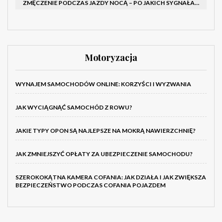
ZMĘCZENIE PODCZAS JAZDY NOCĄ – PO JAKICH SYGNAŁACH ROZPOZNAĆ SENNOŚĆ ZA KIEROWNICĄ I KIEDY ZROBIĆ PRZERWĘ
Motoryzacja
WYNAJEM SAMOCHODÓW ONLINE: KORZYŚCI I WYZWANIA
JAK WYCIĄGNĄĆ SAMOCHÓD Z ROWU?
JAKIE TYPY OPON SĄ NAJLEPSZE NA MOKRĄ NAWIERZCHNIĘ?
JAK ZMNIEJSZYĆ OPŁATY ZA UBEZPIECZENIE SAMOCHODU?
SZEROKOKĄTNA KAMERA COFANIA: JAK DZIAŁA I JAK ZWIĘKSZA
BEZPIECZEŃSTWO PODCZAS COFANIA POJAZDEM