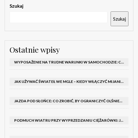
Szukaj
Szukaj
Ostatnie wpisy
WYPOSAŻENIE NA TRUDNE WARUNKI W SAMOCHODZIE: CO MIEĆ ZIMĄ, W TRASIE I NA WYPADEK AWARII
JAK UŻYWAĆ ŚWIATEŁ WE MGLE – KIEDY WŁĄCZYĆ MIJANIA I PRZECIWMGIELNE ORAZ CZEGO NIE ROBIĆ
JAZDA POD SŁOŃCE: CO ZROBIĆ, BY OGRANICZYĆ OLŚNIENIE I POPRAWIĆ WIDOCZNOŚĆ
PODMUCH WIATRU PRZY WYPRZEDZANIU CIĘŻARÓWKI: JAK UTRZYMAĆ TOR JAZDY I OPANOWAĆ AUTO