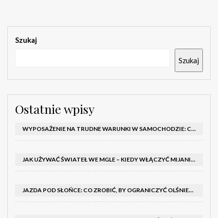
Szukaj
Szukaj
Ostatnie wpisy
WYPOSAŻENIE NA TRUDNE WARUNKI W SAMOCHODZIE: CO MIEĆ ZIMĄ, W TRASIE I NA WYPADEK AWARII
JAK UŻYWAĆ ŚWIATEŁ WE MGLE – KIEDY WŁĄCZYĆ MIJANIA I PRZECIWMGIELNE ORAZ CZEGO NIE ROBIĆ
JAZDA POD SŁOŃCE: CO ZROBIĆ, BY OGRANICZYĆ OLŚNIENIE I POPRAWIĆ WIDOCZNOŚĆ