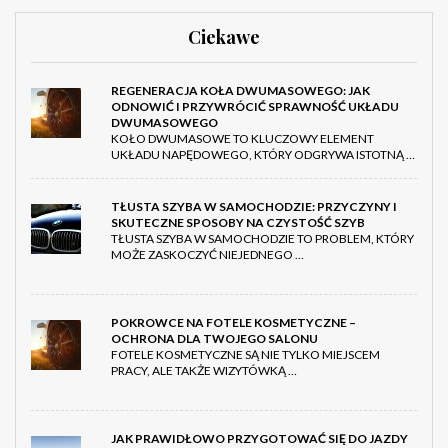
Ciekawe
REGENERACJA KOŁA DWUMASOWEGO: JAK
ODNOWIĆ I PRZYWRÓCIĆ SPRAWNOŚĆ UKŁADU
DWUMASOWEGO
KOŁO DWUMASOWE TO KLUCZOWY ELEMENT
UKŁADU NAPĘDOWEGO, KTÓRY ODGRYWA ISTOTNĄ …
TŁUSTA SZYBA W SAMOCHODZIE: PRZYCZYNY I
SKUTECZNE SPOSOBY NA CZYSTOŚĆ SZYB
TŁUSTA SZYBA W SAMOCHODZIE TO PROBLEM, KTÓRY
MOŻE ZASKOCZYĆ NIEJEDNEGO …
POKROWCE NA FOTELE KOSMETYCZNE –
OCHRONA DLA TWOJEGO SALONU
FOTELE KOSMETYCZNE SĄ NIE TYLKO MIEJSCEM
PRACY, ALE TAKŻE WIZYTÓWKĄ …
JAK PRAWIDŁOWO PRZYGOTOWAĆ SIĘ DO JAZDY