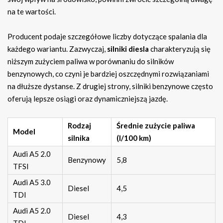
na te wartości.
Producent podaje szczegółowe liczby dotyczące spalania dla
każdego wariantu. Zazwyczaj,
silniki diesla
charakteryzują się
niższym zużyciem paliwa w porównaniu do silników
benzynowych, co czyni je bardziej oszczędnymi rozwiązaniami
na dłuższe dystanse. Z drugiej strony, silniki benzynowe często
oferują lepsze osiągi oraz dynamiczniejszą jazdę.
Rodzaj
Średnie zużycie paliwa
Model
silnika
(l/100 km)
Audi A5 2.0
Benzynowy
5,8
TFSI
Audi A5 3.0
Diesel
4,5
TDI
Audi A5 2.0
Diesel
4,3