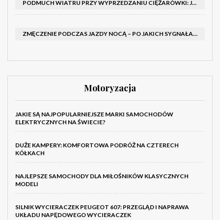
PODMUCH WIATRU PRZY WYPRZEDZANIU CIĘŻARÓWKI: JAK UTRZYMAĆ TOR JAZDY I OPANOWAĆ AUTO
ZMĘCZENIE PODCZAS JAZDY NOCĄ – PO JAKICH SYGNAŁACH ROZPOZNAĆ SENNOŚĆ ZA KIEROWNICĄ I KIEDY ZROBIĆ PRZERWĘ
Motoryzacja
JAKIE SĄ NAJPOPULARNIEJSZE MARKI SAMOCHODÓW
ELEKTRYCZNYCH NA ŚWIECIE?
DUŻE KAMPERY: KOMFORTOWA PODRÓŻ NA CZTERECH
KÓŁKACH
NAJLEPSZE SAMOCHODY DLA MIŁOŚNIKÓW KLASYCZNYCH
MODELI
SILNIK WYCIERACZEK PEUGEOT 607: PRZEGLĄD I NAPRAWA
UKŁADU NAPĘDOWEGO WYCIERACZEK