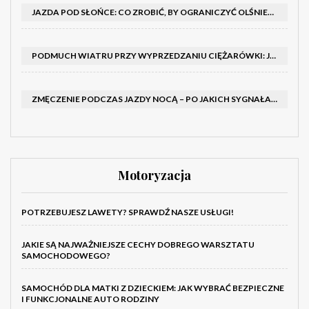
JAZDA POD SŁOŃCE: CO ZROBIĆ, BY OGRANICZYĆ OLŚNIENIE I POPRAWIĆ WIDOCZNOŚĆ
PODMUCH WIATRU PRZY WYPRZEDZANIU CIĘŻARÓWKI: JAK UTRZYMAĆ TOR JAZDY I OPANOWAĆ AUTO
ZMĘCZENIE PODCZAS JAZDY NOCĄ – PO JAKICH SYGNAŁACH ROZPOZNAĆ SENNOŚĆ ZA KIEROWNICĄ I KIEDY ZROBIĆ PRZERWĘ
Motoryzacja
POTRZEBUJESZ LAWETY? SPRAWDŹ NASZE USŁUGI!
JAKIE SĄ NAJWAŻNIEJSZE CECHY DOBREGO WARSZTATU
SAMOCHODOWEGO?
SAMOCHÓD DLA MATKI Z DZIECKIEM: JAK WYBRAĆ BEZPIECZNE
I FUNKCJONALNE AUTO RODZINY