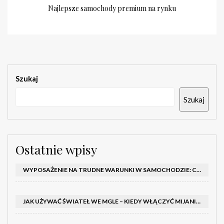
Najlepsze samochody premium na rynku
Szukaj
Szukaj
Ostatnie wpisy
WYPOSAŻENIE NA TRUDNE WARUNKI W SAMOCHODZIE: CO MIEĆ ZIMĄ, W TRASIE I NA WYPADEK AWARII
JAK UŻYWAĆ ŚWIATEŁ WE MGLE – KIEDY WŁĄCZYĆ MIJANIA I PRZECIWMGIELNE ORAZ CZEGO NIE ROBIĆ