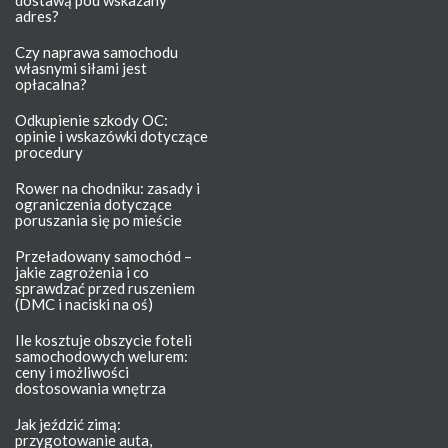
dostawą pod wskazany
adres?
Czy naprawa samochodu
własnymi siłami jest
opłacalna?
Odkupienie szkody OC:
opinie i wskazówki dotyczące
procedury
Rower na chodniku: zasady i
ograniczenia dotyczące
poruszania się po mieście
Przeładowany samochód –
jakie zagrożenia i co
sprawdzać przed ruszeniem
(DMC i naciski na oś)
Ile kosztuje obszycie foteli
samochodowych welurem:
ceny i możliwości
dostosowania wnętrza
Jak jeździć zimą:
przygotowanie auta,