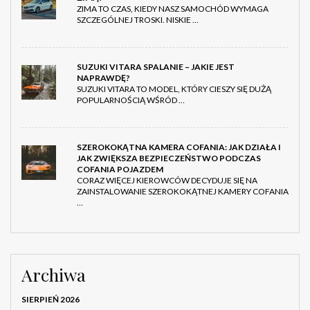
ZIMA TO CZAS, KIEDY NASZ SAMOCHÓD WYMAGA
SZCZEGÓLNEJ TROSKI. NISKIE …
SUZUKI VITARA SPALANIE – JAKIE JEST
NAPRAWDĘ?
SUZUKI VITARA TO MODEL, KTÓRY CIESZY SIĘ DUŻĄ
POPULARNOŚCIĄ WŚRÓD …
SZEROKOKĄTNA KAMERA COFANIA: JAK DZIAŁA I
JAK ZWIĘKSZA BEZPIECZEŃSTWO PODCZAS
COFANIA POJAZDEM
CORAZ WIĘCEJ KIEROWCÓW DECYDUJE SIĘ NA
ZAINSTALOWANIE SZEROKOKĄTNEJ KAMERY COFANIA
…
Archiwa
SIERPIEŃ 2026