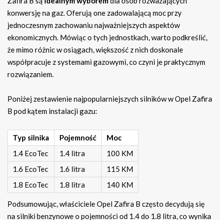
Zafira B są
idealnym wyborem
dla osób rozważających
konwersję na gaz. Oferują one zadowalającą moc przy
jednoczesnym zachowaniu najważniejszych aspektów
ekonomicznych. Mówiąc o tych jednostkach, warto podkreślić,
że mimo różnic w osiągach, większość z nich doskonale
współpracuje z systemami gazowymi, co czyni je praktycznym
rozwiązaniem.
Poniżej zestawienie najpopularniejszych silników w Opel Zafira
B pod kątem instalacji gazu:
Typ silnika
Pojemność
Moc
1.4 EcoTec
1.4 litra
100 KM
1.6 EcoTec
1.6 litra
115 KM
1.8 EcoTec
1.8 litra
140 KM
Podsumowując, właściciele Opel Zafira B często decydują się
na silniki benzynowe o pojemności od 1.4 do 1.8 litra, co wynika