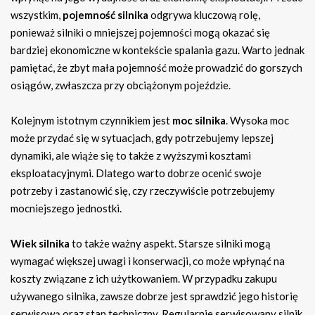
wszystkim,
pojemność silnika
odgrywa kluczową rolę,
ponieważ silniki o mniejszej pojemności mogą okazać się
bardziej ekonomiczne w kontekście spalania gazu. Warto jednak
pamiętać, że zbyt mała pojemność może prowadzić do gorszych
osiągów, zwłaszcza przy obciążonym pojeździe.
Kolejnym istotnym czynnikiem jest
moc silnika
. Wysoka moc
może przydać się w sytuacjach, gdy potrzebujemy lepszej
dynamiki, ale wiąże się to także z wyższymi kosztami
eksploatacyjnymi. Dlatego warto dobrze ocenić swoje
potrzeby i zastanowić się, czy rzeczywiście potrzebujemy
mocniejszego jednostki.
Wiek silnika
to także ważny aspekt. Starsze silniki mogą
wymagać większej uwagi i konserwacji, co może wpłynąć na
koszty związane z ich użytkowaniem. W przypadku zakupu
używanego silnika, zawsze dobrze jest sprawdzić jego historię
serwisową oraz stan techniczny. Regularnie serwisowany silnik,