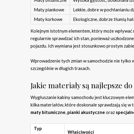
Maty bitumiczne
Wysoka gęstość, doskonała izo
Maty piankowe
Lekkie, dobre w pochłanianiu 
Maty korkowe
Ekologiczne, dobrze tłumią hał
Kolejnym istotnym elementem, który może wpływać 
regularnie sprawdzać ich stan, ponieważ uszkodzone
pojazdu. Ich wymiana jest stosunkowo prostym zabie
Wprowadzenie tych zmian w samochodzie nie tylko w
szczególnie w długich trasach.
Jakie materiały są najlepsze d
Wygłuszanie kabiny samochodu jest kluczowym eleme
kilka materiałów, które doskonale sprawdzają się w te
maty bitumiczne
,
pianki akustyczne
oraz
specjaln
Typ
Właściwości