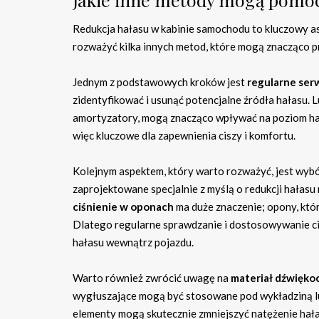
Redukcja hałasu w kabinie samochodu to kluczowy as
rozważyć kilka innych metod, które mogą znacząco pr
Jednym z podstawowych kroków jest
regularne ser
zidentyfikować i usunąć potencjalne źródła hałasu. Lu
amortyzatory, mogą znacząco wpływać na poziom hał
więc kluczowe dla zapewnienia ciszy i komfortu.
Kolejnym aspektem, który warto rozważyć, jest wybó
zaprojektowane specjalnie z myślą o redukcji hałasu
ciśnienie w oponach
ma duże znaczenie; opony, kt
Dlatego regularne sprawdzanie i dostosowywanie ciś
hałasu wewnątrz pojazdu.
Warto również zwrócić uwagę na
materiał dźwięko
wygłuszające mogą być stosowane pod wykładziną lu
elementy mogą skutecznie zmniejszyć natężenie hała