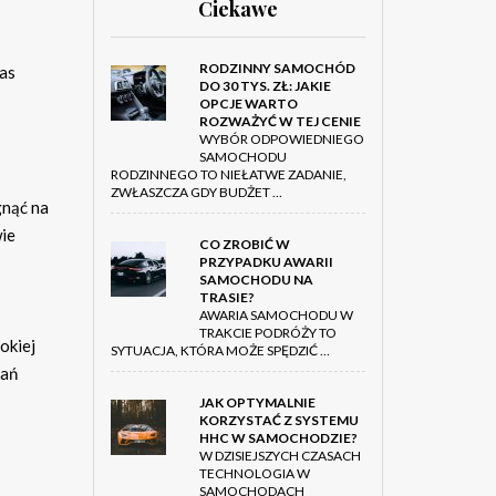
Ciekawe
RODZINNY SAMOCHÓD
zas
DO 30 TYS. ZŁ: JAKIE
OPCJE WARTO
ROZWAŻYĆ W TEJ CENIE
WYBÓR ODPOWIEDNIEGO
SAMOCHODU
RODZINNEGO TO NIEŁATWE ZADANIE,
ZWŁASZCZA GDY BUDŻET …
gnąć na
wie
CO ZROBIĆ W
PRZYPADKU AWARII
SAMOCHODU NA
TRASIE?
AWARIA SAMOCHODU W
TRAKCIE PODRÓŻY TO
okiej
SYTUACJA, KTÓRA MOŻE SPĘDZIĆ …
zań
JAK OPTYMALNIE
KORZYSTAĆ Z SYSTEMU
HHC W SAMOCHODZIE?
W DZISIEJSZYCH CZASACH
TECHNOLOGIA W
SAMOCHODACH