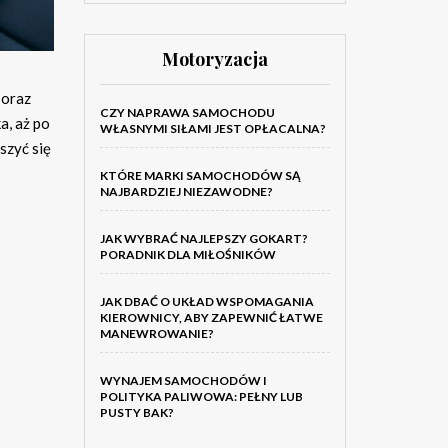
Motoryzacja
 oraz
CZY NAPRAWA SAMOCHODU
a, aż po
WŁASNYMI SIŁAMI JEST OPŁACALNA?
szyć się
KTÓRE MARKI SAMOCHODÓW SĄ
NAJBARDZIEJ NIEZAWODNE?
JAK WYBRAĆ NAJLEPSZY GOKART?
PORADNIK DLA MIŁOŚNIKÓW
JAK DBAĆ O UKŁAD WSPOMAGANIA
KIEROWNICY, ABY ZAPEWNIĆ ŁATWE
MANEWROWANIE?
WYNAJEM SAMOCHODÓW I
POLITYKA PALIWOWA: PEŁNY LUB
PUSTY BAK?