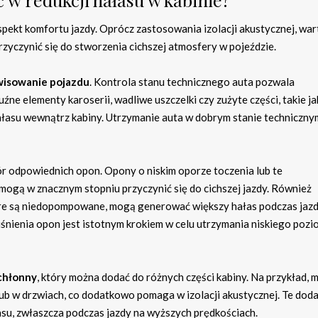
pekt komfortu jazdy. Oprócz zastosowania izolacji akustycznej, war
zyczynić się do stworzenia cichszej atmosfery w pojeździe.
wisowanie pojazdu
. Kontrola stanu technicznego auta pozwala
źne elementy karoserii, wadliwe uszczelki czy zużyte części, takie ja
asu wewnątrz kabiny. Utrzymanie auta w dobrym stanie technicznym
r odpowiednich opon. Opony o niskim oporze toczenia lub te
 mogą w znacznym stopniu przyczynić się do cichszej jazdy. Również
óre są niedopompowane, mogą generować większy hałas podczas jazd
nienia opon jest istotnym krokiem w celu utrzymania niskiego poz
chłonny
, który można dodać do różnych części kabiny. Na przykład, 
b w drzwiach, co dodatkowo pomaga w izolacji akustycznej. Te dod
su, zwłaszcza podczas jazdy na wyższych prędkościach.