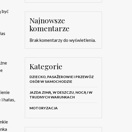
ą być
Najnowsze
komentarze
łas
Brak komentarzy do wyświetlenia.
óżne
Kategorie
ie
DZIECKO, PASAŻEROWIE I PRZEWÓZ
OSÓB W SAMOCHODZIE
ienie
JAZDA ZIMĄ, W DESZCZU, NOCĄ I W
TRUDNYCH WARUNKACH
i hałas,
MOTORYZACJA
enkie
anka