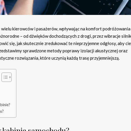
a wielu kierowców i pasażerów, wpływając na komfort podróżowania
óżnorodne – od dźwięków dochodzących z drogi, przez wibracje silnik
ić się, jak skutecznie zredukować te nieprzyjemne odgłosy, aby cie
 przedstawimy sprawdzone metody poprawy izolacji akustycznej oraz
ktyczne rozwiązania, które uczynią każdą trasę przyjemniejszą.
binie?
du?
 w kabinie samochodu?