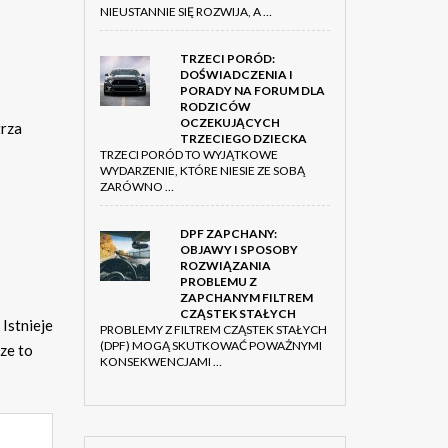
NIEUSTANNIE SIĘ ROZWIJA, A …
TRZECI PORÓD:
DOŚWIADCZENIA I
PORADY NA FORUM DLA
RODZICÓW
OCZEKUJĄCYCH
trza
TRZECIEGO DZIECKA
TRZECI PORÓD TO WYJĄTKOWE
WYDARZENIE, KTÓRE NIESIE ZE SOBĄ
ZARÓWNO …
DPF ZAPCHANY:
OBJAWY I SPOSOBY
ROZWIĄZANIA
PROBLEMU Z
ZAPCHANYM FILTREM
CZĄSTEK STAŁYCH
Istnieje
PROBLEMY Z FILTREM CZĄSTEK STAŁYCH
(DPF) MOGĄ SKUTKOWAĆ POWAŻNYMI
sze to
KONSEKWENCJAMI …