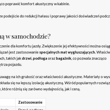
ąco poprawić komfort akustyczny w kabinie.
e podejście do redukcji hałasu i poprawy jakości doświadczeń podc
zną w samochodzie?
zenie dla komfortu jazdy. Zwiększenie jej efektywności można osią
wiązań jest zastosowanie
specjalnych mat wygłuszających
. Właści
ch, takich jak
drzwi
,
podłoga
oraz
bagażnik
, co pozwala znacząco
trza pojazdu.
wagę na ich grubość oraz właściwości akustyczne. Materiały o wys
zekłada się na lepszą izolację akustyczną. Wśród popularnych rozwią
 które różnią się zarówno wydajnością, jak i ceną.
Zastosowanie