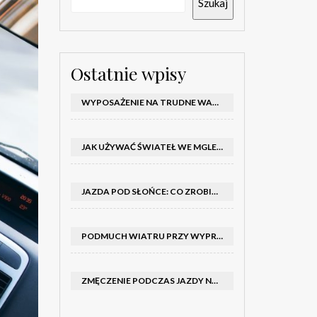
Szukaj
Ostatnie wpisy
WYPOSAŻENIE NA TRUDNE WARUNKI W SAMOCHODZIE: CO MIEĆ ZIMĄ, W TRASIE I NA WYPADEK AWARII
JAK UŻYWAĆ ŚWIATEŁ WE MGLE – KIEDY WŁĄCZYĆ MIJANIA I PRZECIWMGIELNE ORAZ CZEGO NIE ROBIĆ
JAZDA POD SŁOŃCE: CO ZROBIĆ, BY OGRANICZYĆ OLŚNIENIE I POPRAWIĆ WIDOCZNOŚĆ
PODMUCH WIATRU PRZY WYPRZEDZANIU CIĘŻARÓWKI: JAK UTRZYMAĆ TOR JAZDY I OPANOWAĆ AUTO
ZMĘCZENIE PODCZAS JAZDY NOCĄ – PO JAKICH SYGNAŁACH ROZPOZNAĆ SENNOŚĆ ZA KIEROWNICĄ I KIEDY ZROBIĆ PRZERWĘ