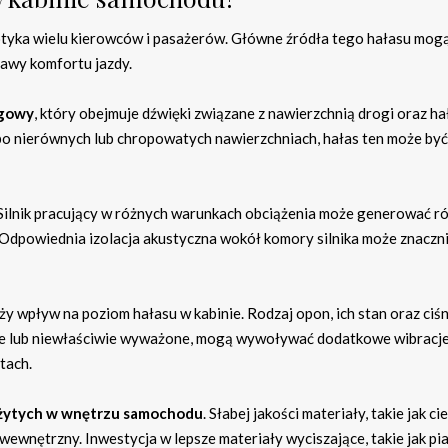
otyka wielu kierowców i pasażerów. Główne źródła tego hałasu mog
rawy komfortu jazdy.
ogowy
, który obejmuje dźwięki związane z nawierzchnią drogi oraz ha
po nierównych lub chropowatych nawierzchniach, hałas ten może być
 Silnik pracujący w różnych warunkach obciążenia może generować r
 Odpowiednia izolacja akustyczna wokół komory silnika może znaczn
y wpływ na poziom hałasu w kabinie. Rodzaj opon, ich stan oraz ciśn
yte lub niewłaściwie wyważone, mogą wywoływać dodatkowe wibracje 
tach.
żytych w wnętrzu samochodu
. Słabej jakości materiały, takie jak ci
wewnętrzny. Inwestycja w lepsze materiały wyciszające, takie jak pi