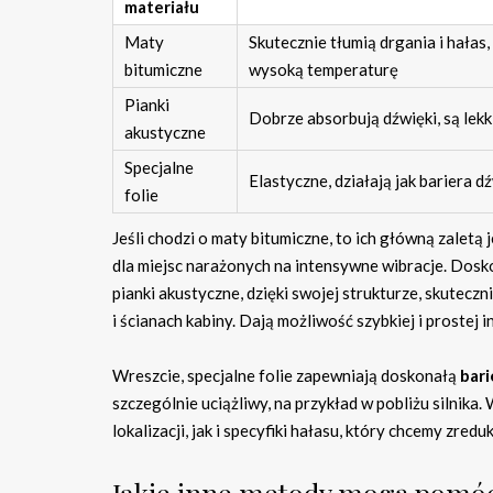
materiału
Maty
Skutecznie tłumią drgania i hałas
bitumiczne
wysoką temperaturę
Pianki
Dobrze absorbują dźwięki, są lekki
akustyczne
Specjalne
Elastyczne, działają jak bariera 
folie
Jeśli chodzi o maty bitumiczne, to ich główną zaletą 
dla miejsc narażonych na intensywne wibracje. Dosk
pianki akustyczne, dzięki swojej strukturze, skuteczn
i ścianach kabiny. Dają możliwość szybkiej i prostej 
Wreszcie, specjalne folie zapewniają doskonałą
bar
szczególnie uciążliwy, na przykład w pobliżu silnik
lokalizacji, jak i specyfiki hałasu, który chcemy zr
Jakie inne metody mogą pomóc 