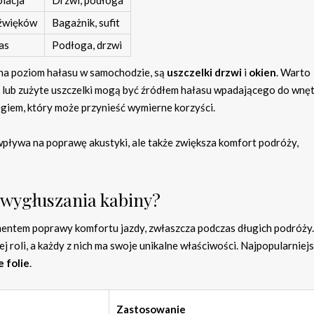
lacja
Drzwi, podłoga
dźwięków
Bagażnik, sufit
as
Podłoga, drzwi
na poziom hałasu w samochodzie, są
uszczelki drzwi
i
okien
. Warto
 lub zużyte uszczelki mogą być źródłem hałasu wpadającego do wnę
giem, który może przynieść wymierne korzyści.
pływa na poprawę akustyki, ale także zwiększa komfort podróży,
o wygłuszania kabiny?
ntem poprawy komfortu jazdy, zwłaszcza podczas długich podróży. 
j roli, a każdy z nich ma swoje unikalne właściwości. Najpopularniej
e folie
.
Zastosowanie