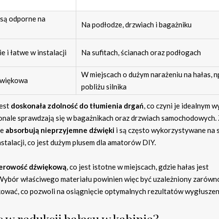
, są odporne na
Na podłodze, drzwiach i bagażniku
e i łatwe w instalacji
Na sufitach, ścianach oraz podłogach
W miejscach o dużym narażeniu na hałas, n
dźwiękowa
pobliżu silnika
jest
doskonała zdolność do tłumienia drgań
, co czyni je idealnym 
onale sprawdzają się w bagażnikach oraz drzwiach samochodowych. 
ie
absorbują nieprzyjemne dźwięki
i są często wykorzystywane na s
instalacji, co jest dużym plusem dla amatorów DIY.
ierowość dźwiękową
, co jest istotne w miejscach, gdzie hałas jest
a. Wybór właściwego materiału powinien więc być uzależniony zarówn
edukować, co pozwoli na osiągnięcie optymalnych rezultatów wygłuszen
w redukcji hałasu w kabinie?