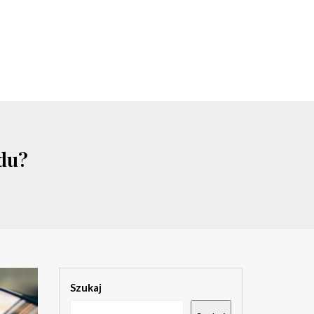
odu?
Szukaj