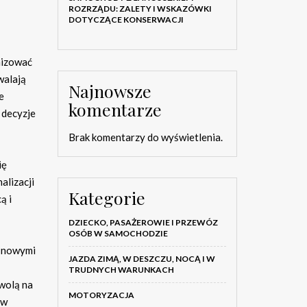
ROZRZĄDU: ZALETY I WSKAZÓWKI
DOTYCZĄCE KONSERWACJI
nizować
walają
Najnowsze
e
komentarze
 decyzje
Brak komentarzy do wyświetlenia.
ię
alizacji
Kategorie
ą i
DZIECKO, PASAŻEROWIE I PRZEWÓZ
OSÓB W SAMOCHODZIE
d nowymi
JAZDA ZIMĄ, W DESZCZU, NOCĄ I W
TRUDNYCH WARUNKACH
wolą na
MOTORYZACJA
ów