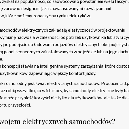
 zyskał na popularności, co zaowocowało powstaniem wielu fascyn
gę zarówno designem, jak i zaawansowanymi rozwiązaniami
ów, które możemy zobaczyć na rynku elektryków.
amochodów elektrycznych zakładają elastyczność w projektowaniu
wymianę nadwozia w zależności od potrzeb użytkownika lub stylu życ
yjne podejście do ładowania pojazdów elektrycznych obejmuje syst
ą paneli słonecznych zainstalowanych w pojeździe lub na jego dachu
m.
koncepcji stawia na inteligentne systemy zarządzania, które dost
 użytkowników, zapewniając większy komfort jazdy.
jak różnorodny jest świat elektrycznych samochodów. Producenci dą
az robią wszystko, co w ich mocy, by samochody elektryczne były ba
ie może przynieść korzyści nie tylko dla użytkowników, ale także dla 
rtu przyszłości.
ozwojem elektrycznych samochodów?