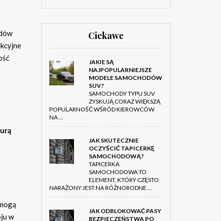
odów
Ciekawe
ukcyjne
ość
JAKIE SĄ
NAJPOPULARNIEJSZE
MODELE SAMOCHODÓW
SUV?
SAMOCHODY TYPU SUV
ZYSKUJĄ CORAZ WIĘKSZĄ
POPULARNOŚĆ WŚRÓD KIEROWCÓW
NA …
turą
JAK SKUTECZNIE
OCZYŚCIĆ TAPICERKĘ
SAMOCHODOWĄ?
TAPICERKA
SAMOCHODOWA TO
ELEMENT, KTÓRY CZĘSTO
NARAŻONY JEST NA RÓŻNORODNE …
 mogą
JAK ODBLOKOWAĆ PASY
oju w
BEZPIECZEŃSTWA PO