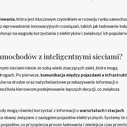
adowania
, która jest kluczowym czynnikiem w rozwoju rynku samoch
az wprowadzenie innowacyjnych rozwiązań, takich jak ładowanie ind
łynąć na wygodę korzystania z elektryków i zwiększyć ich popularn
 samochodów z inteligentnymi sieciami?
ymi sieciami niesie ze sobą wiele znaczących zalet, które mogą
drogach. Po pierwsze,
komunikacja między pojazdami a infrastruk
ów na drodze oraz natychmiastowe przekazywanie informacji o
 umożliwia kierowcom podejmowanie lepszych decyzji, co zwiększa
hody mogą również korzystać z informacji o
warsztatach i stacjach
jsza obawy związane z zasięgiem pojazdów elektrycznych. Systemy te
ojazdów, co przyspiesza proces ładowania i zmniejsza czas przest