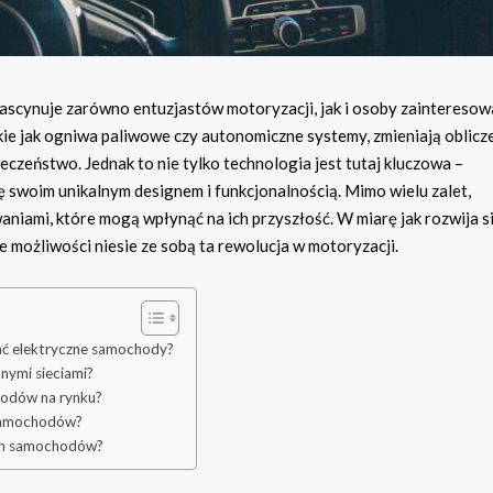
fascynuje zarówno entuzjastów motoryzacji, jak i osoby zaintereso
ie jak ogniwa paliwowe czy autonomiczne systemy, zmieniają oblicz
eczeństwo. Jednak to nie tylko technologia jest tutaj kluczowa –
swoim unikalnym designem i funkcjonalnością. Mimo wielu zalet,
aniami, które mogą wpłynąć na ich przyszłość. W miarę jak rozwija s
kie możliwości niesie ze sobą ta rewolucja w motoryzacji.
ać elektryczne samochody?
nymi sieciami?
hodów na rynku?
 samochodów?
ych samochodów?