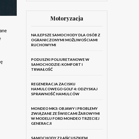
Motoryzacja
wane
NAJLEPSZE SAMOCHODY DLA OSÓB Z
e
OGRANICZONYMI MOŻLIWOŚCIAMI
RUCHOWYMI
PODUSZKI POLIURETANOWE W
ię
SAMOCHODZIE: KOMFORT I
TRWAŁOŚĆ
REGENERACJA ZACISKU
HAMULCOWEGO GOLF 4: ODZYSKAJ
SPRAWNOŚĆ HAMULCÓW
MONDEO MK3: OBJAWY I PROBLEMY
ZWIĄZANE ZE ŚWIECAMI ŻAROWYMI
W MODELU FORD MONDEO TRZECIEJ
GENERACJI
SAMOCHODY Z ŁAŃCUSZKIEM