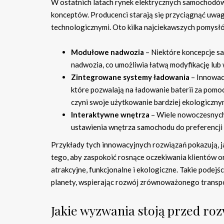
W ostatnich latach rynek elektrycznych samochodów
konceptów. Producenci starają się przyciągnąć uwa
technologicznymi. Oto kilka najciekawszych pomysł
Modułowe nadwozia
– Niektóre koncepcje s
nadwozia, co umożliwia łatwą modyfikację lub 
Zintegrowane systemy ładowania
– Innowac
które pozwalają na ładowanie baterii za pomoc
czyni swoje użytkowanie bardziej ekologiczny
Interaktywne wnętrza
– Wiele nowoczesnych 
ustawienia wnętrza samochodu do preferencji
Przykłady tych innowacyjnych rozwiązań pokazują, 
tego, aby zaspokoić rosnące oczekiwania klientów or
atrakcyjne, funkcjonalne i ekologiczne. Takie podejśc
planety, wspierając rozwój zrównoważonego transpo
Jakie wyzwania stoją przed r