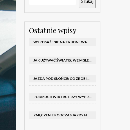
Szukaj
Ostatnie wpisy
WYPOSAŻENIE NA TRUDNE WARUNKI W SAMOCHODZIE: CO MIEĆ ZIMĄ, W TRASIE I NA WYPADEK AWARII
JAK UŻYWAĆ ŚWIATEŁ WE MGLE – KIEDY WŁĄCZYĆ MIJANIA I PRZECIWMGIELNE ORAZ CZEGO NIE ROBIĆ
JAZDA POD SŁOŃCE: CO ZROBIĆ, BY OGRANICZYĆ OLŚNIENIE I POPRAWIĆ WIDOCZNOŚĆ
PODMUCH WIATRU PRZY WYPRZEDZANIU CIĘŻARÓWKI: JAK UTRZYMAĆ TOR JAZDY I OPANOWAĆ AUTO
ZMĘCZENIE PODCZAS JAZDY NOCĄ – PO JAKICH SYGNAŁACH ROZPOZNAĆ SENNOŚĆ ZA KIEROWNICĄ I KIEDY ZROBIĆ PRZERWĘ