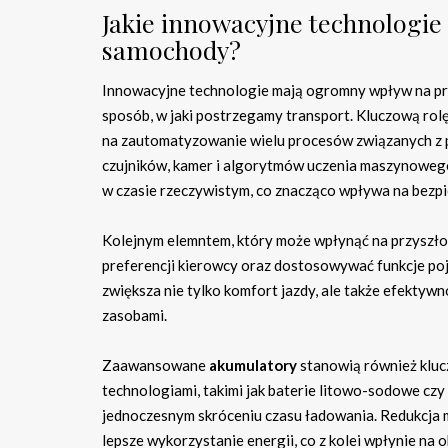
Jakie innowacyjne technologi
samochody?
Innowacyjne technologie mają ogromny wpływ na pr
sposób, w jaki postrzegamy transport. Kluczową rol
na zautomatyzowanie wielu procesów związanych z 
czujników, kamer i algorytmów uczenia maszynoweg
w czasie rzeczywistym, co znacząco wpływa na bezp
Kolejnym elemntem, który może wpłynąć na przyszło
preferencji kierowcy oraz dostosowywać funkcje poj
zwiększa nie tylko komfort jazdy, ale także efektyw
zasobami.
Zaawansowane
akumulatory
stanowią również klu
technologiami, takimi jak baterie litowo-sodowe c
jednoczesnym skróceniu czasu ładowania. Redukcja 
lepsze wykorzystanie energii, co z kolei wpłynie na