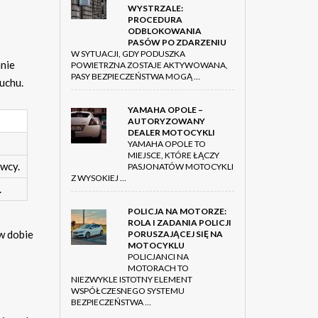
WYSTRZALE:
PROCEDURA
ODBLOKOWANIA
PASÓW PO ZDARZENIU
W SYTUACJI, GDY PODUSZKA
anie
POWIETRZNA ZOSTAJE AKTYWOWANA,
PASY BEZPIECZEŃSTWA MOGĄ …
uchu.
YAMAHA OPOLE –
AUTORYZOWANY
DEALER MOTOCYKLI
YAMAHA OPOLE TO
MIEJSCE, KTÓRE ŁĄCZY
owcy.
PASJONATÓW MOTOCYKLI
Z WYSOKIEJ …
.
POLICJA NA MOTORZE:
ROLA I ZADANIA POLICJI
w dobie
PORUSZAJĄCEJ SIĘ NA
MOTOCYKLU
POLICJANCI NA
MOTORACH TO
NIEZWYKLE ISTOTNY ELEMENT
WSPÓŁCZESNEGO SYSTEMU
BEZPIECZEŃSTWA …