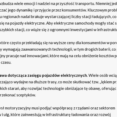
udza wiele emocji i nadziei na przyszłość transportu. Niemniej jed
iczać jego dynamikę i przyjęcie przez konsumentów. Kluczowym pro
u regionach nadal brakuje wystarczającej liczby stacji ładujących, co
ię na pojazdy elektryczne. Aby elektryczne samochody mogły stać s
zybkich stacji, co wiąże się z ogromnymi inwestycjami w infrastrukt
 które często przekładają się na wyższe ceny dla konsumentów w po
 wymagają zaawansowanych technologii, w tym drogich baterii, co
ny pracuje nad innowacjami, które mają na celu obniżenie kosztów p
 czasu.
awa dotycząca zasięgu pojazdów elektrycznych
. Wiele osób wcią
rczająco wydajne na dłuższe trasy, co może skutkować tzw. „lękiem p
ich starań, aby rozwijać technologie obniżające tę obawę, oferują
 przekonać sceptyków.
sł motoryzacyjny musi podjąć współpracę z rządami oraz sektorem
i ulg, które zainwestują w infrastrukturę ładowania oraz rozwój