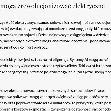
e mogą zrewolucjonizować elektryczne
zyszłość elektrycznych samochodów, a ich rozwój może zrewolucjo
ę w tej ewolucji odgrywają
autonomiczne systemy jazdy
, które poz
prowadzeniem pojazdu. Dzięki najnowszym osiągnięciom w dziedzini
o, samochody elektryczne mogą analizować otoczenie i podejmować
ieczeństwo i komfort podróży.
ść elektryków, jest
sztuczna inteligencja
. Systemy AI mogą uczyć s
azdu do indywidualnych potrzeb użytkowników. Taki zwrot ku person
ność energetyczną, przez co pojazdy mogą lepiej zarządzać swoją moc
czowy element nowoczesnych elektrycznych samochodów. Prace na
zy ogniwa paliwowe, mogą znacząco zwiększyć zasięg pojazdów przy
masy oraz poprawa trwałości akumulatorów to priorytety, które poz
 obniżenie kosztów eksploatacji i zwiększenie dostępności samochod