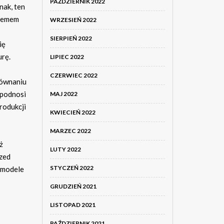
PAŹDZIERNIK 2022
nak, ten
blemem
WRZESIEŃ 2022
SIERPIEŃ 2022
ię
urę.
LIPIEC 2022
CZERWIEC 2022
równaniu
 podnosi
MAJ 2022
rodukcji
KWIECIEŃ 2022
MARZEC 2022
ż
LUTY 2022
rzed
STYCZEŃ 2022
c modele
GRUDZIEŃ 2021
LISTOPAD 2021
PAŹDZIERNIK 2021