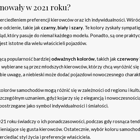
nowały w 2021 roku?
ciedleniem preferencji kierowców oraz ich indywidualności. Wśró
 odcienie, takie jak
czarny
,
biały
i
szary
. Te kolory zyskały sympatię
ąd, który pasuje do niemal każdego modelu. Ponadto, są one prakty
est istotne dla wielu właścicieli pojazdów.
ącą popularność bardziej
odważnych kolorów
, takich jak
czerwony
o wybierane są przez młodszych kierowców, którzy chcą wyróżnić się
bie uwagę, a niebieski może dodać pojazdowi nowoczesnego charakt
olorów samochodów mogą różnić się w zależności od regionu i kultu
 szczególnym uznaniem, gdyż kojarzy się z elegancją i nowoczesności
postrzegane jako symbol indywidualności i śmiałości.
21 roku świadczy o ich ponadczasowości, podczas gdy rosnąca tend
mieniające się gusta kierowców. Ostatecznie, wybór koloru samochod
ciedlać styl życia i preferencje właściciela.