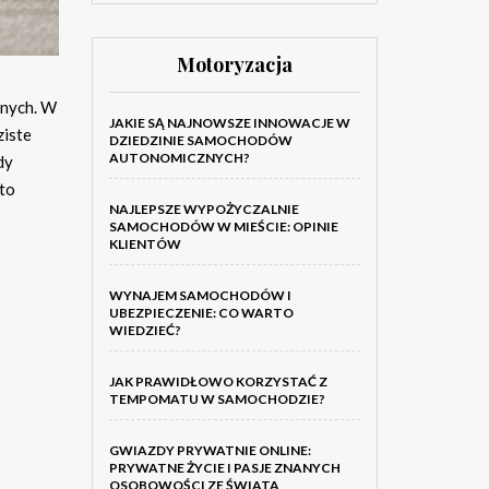
Motoryzacja
znych. W
JAKIE SĄ NAJNOWSZE INNOWACJE W
ziste
DZIEDZINIE SAMOCHODÓW
AUTONOMICZNYCH?
dy
rto
NAJLEPSZE WYPOŻYCZALNIE
SAMOCHODÓW W MIEŚCIE: OPINIE
KLIENTÓW
WYNAJEM SAMOCHODÓW I
UBEZPIECZENIE: CO WARTO
WIEDZIEĆ?
JAK PRAWIDŁOWO KORZYSTAĆ Z
TEMPOMATU W SAMOCHODZIE?
GWIAZDY PRYWATNIE ONLINE:
PRYWATNE ŻYCIE I PASJE ZNANYCH
OSOBOWOŚCI ZE ŚWIATA