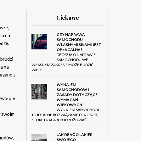
Ciekawe
sze,
CZY NAPRAWA
du na
SAMOCHODU
odze.
WŁASNYMI SIŁAMI JEST
OPŁACALNA?
DECYZJA O NAPRAWIE
 brudzi
SAMOCHODU WE
WŁASNYM ZAKRESIE MOŻE BUDZIĆ
ia na
WIELE …
iązane z
WYNAJEM
SAMOCHODÓW I
ZASADY DOTYCZĄCE
ywołuje
WYMAGAŃ
WIEKOWYCH
WYNAJEM SAMOCHODU
w swoim
TO IDEALNE ROZWIĄZANIE DLA OSÓB,
KTÓRE PRAGNĄ PODRÓŻOWAĆ …
JAK DBAĆ O LAKIER
chodów,
SWOJEGO