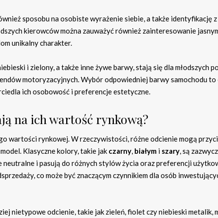
również sposobu na osobiste wyrażenie siebie, a także identyfikację z
łodszych kierowców można zauważyć również zainteresowanie jasny
om unikalny charakter.
ebieski i zielony, a także inne żywe barwy, stają się dla młodszych p
trendów motoryzacyjnych. Wybór odpowiedniej barwy samochodu to 
rciedla ich osobowość i preferencje estetyczne.
ją na ich wartość rynkową?
go wartości rynkowej. W rzeczywistości, różne odcienie mogą przyc
odel. Klasyczne kolory, takie jak
czarny
,
białym
i
szary
, są zazwycz
e neutralne i pasują do różnych stylów życia oraz preferencji użytk
dsprzedaży, co może być znaczącym czynnikiem dla osób inwestujący
 nietypowe odcienie, takie jak zieleń, fiolet czy niebieski metalik,