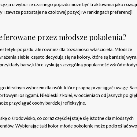
decyzja o wyborze czarnego pojazdu może być traktowana jako
rozsą
dy i zawsze pozostaje na czołowej pozycji w rankingach preferencji
referowane przez młodsze pokolenia?
stetyki pojazdu, ale również dla tożsamości właściciela. Młodsze
ażenia siebie, często decydują się na kolory, które są bardziej wyraz
przykłady barw, które zyskują szczególną popularność wśród młody
ni go idealnym wyborem dla osób, które pragną przyciągać uwagę. S
ortowymi osiągami. Niebieski z kolei, w odcieniach od jasnych po głę
może przyciągać osoby bardziej refleksyjne.
kę o środowisko, co coraz częściej staje się istotne dla młodszych
endów. Wybierając taki kolor, młode pokolenie może podkreślać swo