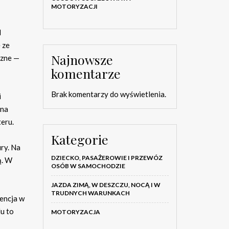
MOTORYZACJI
d
 ze
Najnowsze
czne —
komentarze
Brak komentarzy do wyświetlenia.
i
 na
eru.
Kategorie
ry. Na
DZIECKO, PASAŻEROWIE I PRZEWÓZ
ą. W
OSÓB W SAMOCHODZIE
JAZDA ZIMĄ, W DESZCZU, NOCĄ I W
TRUDNYCH WARUNKACH
encja w
u to
MOTORYZACJA