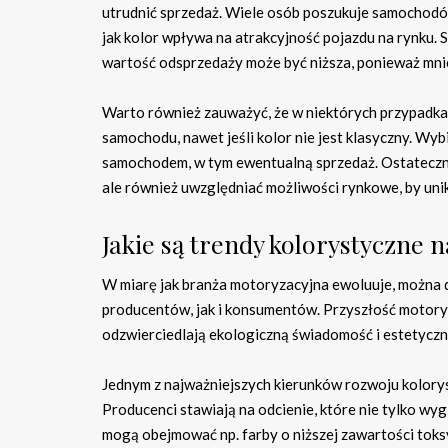
utrudnić sprzedaż. Wiele osób poszukuje samochodów
jak kolor wpływa na atrakcyjność pojazdu na rynku.
wartość odsprzedaży może być niższa, ponieważ mni
Warto również zauważyć, że w niektórych przypadkac
samochodu, nawet jeśli kolor nie jest klasyczny. Wyb
samochodem, w tym ewentualną sprzedaż. Ostateczni
ale również uwzględniać możliwości rynkowe, by unik
Jakie są trendy kolorystyczne 
W miarę jak branża motoryzacyjna ewoluuje, można 
producentów, jak i konsumentów. Przyszłość motory
odzwierciedlają ekologiczną świadomość i estetycz
Jednym z najważniejszych kierunków rozwoju kolory
Producenci stawiają na odcienie, które nie tylko wygl
mogą obejmować np. farby o niższej zawartości tok