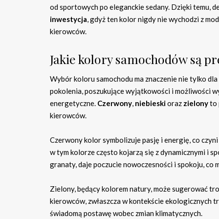
od sportowych po eleganckie sedany. Dzięki temu, 
inwestycja
, gdyż ten kolor nigdy nie wychodzi z mo
kierowców.
Jakie kolory samochodów są p
Wybór koloru samochodu ma znaczenie nie tylko dla e
pokolenia, poszukujące wyjątkowości i możliwości wyr
energetyczne.
Czerwony
,
niebieski
oraz
zielony
to 
kierowców.
Czerwony kolor symbolizuje pasję i energię, co czy
w tym kolorze często kojarzą się z dynamicznymi i sp
granaty, daje poczucie nowoczesności i spokoju, co 
Zielony, będący kolorem natury, może sugerować tros
kierowców, zwłaszcza w kontekście ekologicznych tr
świadomą postawę wobec zmian klimatycznych.