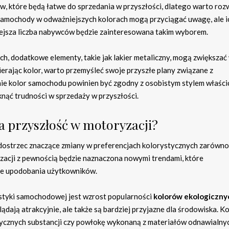
, które będą łatwe do sprzedania w przyszłości, dlatego warto roz
 Samochody w odważniejszych kolorach mogą przyciągać uwagę, ale i
ejsza liczba nabywców będzie zainteresowana takim wyborem.
h, dodatkowe elementy, takie jak lakier metaliczny, mogą zwiększać
ierając kolor, warto przemyśleć swoje przyszłe plany związane z
e kolor samochodu powinien być zgodny z osobistym stylem właścic
nąć trudności w sprzedaży w przyszłości.
na przyszłość w motoryzacji?
dostrzec znaczące zmiany w preferencjach kolorystycznych zarówno
zacji z pewnością będzie naznaczona nowymi trendami, które
ne upodobania użytkowników.
styki samochodowej jest wzrost popularności
kolorów ekologiczny
ądają atrakcyjnie, ale także są bardziej przyjazne dla środowiska. Ko
sycznych substancji czy powłokę wykonaną z materiałów odnawialnyc