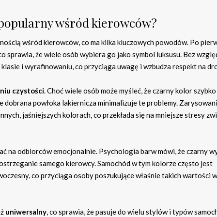
k popularny wśród kierowców?
nością wśród kierowców, co ma kilka kluczowych powodów. Po pierw
 co sprawia, że wiele osób wybiera go jako symbol luksusu. Bez wzglę
klasie i wyrafinowaniu, co przyciąga uwagę i wzbudza respekt na dr
niu czystości
. Choć wiele osób może myśleć, że czarny kolor szybko
ze dobrana powłoka lakiernicza minimalizuje te problemy. Zarysowan
innych, jaśniejszych kolorach, co przekłada się na mniejsze stresy zw
łać na odbiorców emocjonalnie. Psychologia barw mówi, że czarny w
postrzeganie samego kierowcy. Samochód w tym kolorze często jest
owoczesny, co przyciąga osoby poszukujące właśnie takich wartości 
eż
uniwersalny
, co sprawia, że pasuje do wielu stylów i typów samo