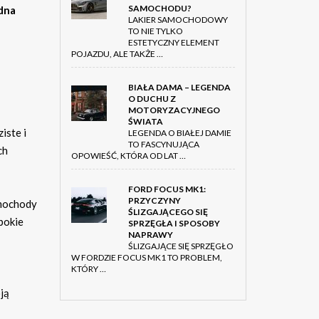
SAMOCHODU?
dna
LAKIER SAMOCHODOWY
TO NIE TYLKO
ESTETYCZNY ELEMENT
POJAZDU, ALE TAKŻE …
BIAŁA DAMA – LEGENDA
O DUCHU Z
MOTORYZACYJNEGO
ŚWIATA
iste i
LEGENDA O BIAŁEJ DAMIE
TO FASCYNUJĄCA
ch
OPOWIEŚĆ, KTÓRA OD LAT …
FORD FOCUS MK1:
PRZYCZYNY
amochody
ŚLIZGAJĄCEGO SIĘ
bokie
SPRZĘGŁA I SPOSOBY
NAPRAWY
ŚLIZGAJĄCE SIĘ SPRZĘGŁO
W FORDZIE FOCUS MK1 TO PROBLEM,
KTÓRY …
ją