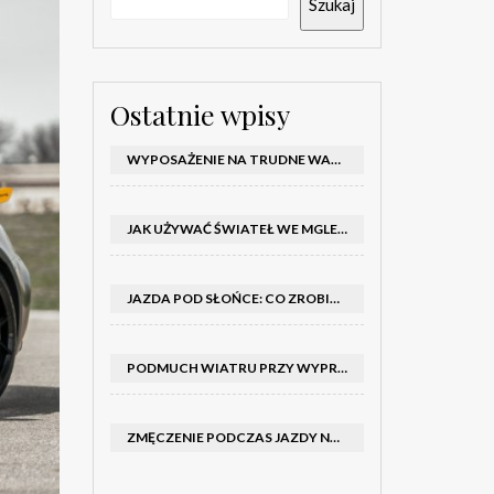
Szukaj
Ostatnie wpisy
WYPOSAŻENIE NA TRUDNE WARUNKI W SAMOCHODZIE: CO MIEĆ ZIMĄ, W TRASIE I NA WYPADEK AWARII
JAK UŻYWAĆ ŚWIATEŁ WE MGLE – KIEDY WŁĄCZYĆ MIJANIA I PRZECIWMGIELNE ORAZ CZEGO NIE ROBIĆ
JAZDA POD SŁOŃCE: CO ZROBIĆ, BY OGRANICZYĆ OLŚNIENIE I POPRAWIĆ WIDOCZNOŚĆ
PODMUCH WIATRU PRZY WYPRZEDZANIU CIĘŻARÓWKI: JAK UTRZYMAĆ TOR JAZDY I OPANOWAĆ AUTO
ZMĘCZENIE PODCZAS JAZDY NOCĄ – PO JAKICH SYGNAŁACH ROZPOZNAĆ SENNOŚĆ ZA KIEROWNICĄ I KIEDY ZROBIĆ PRZERWĘ