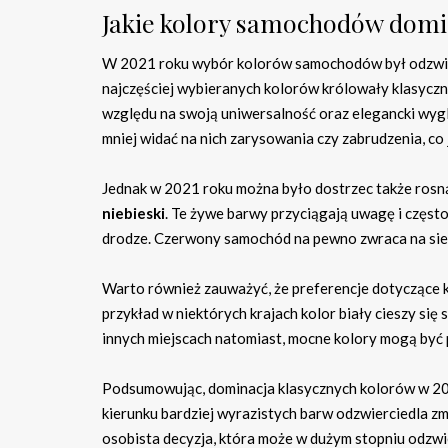
Jakie kolory samochodów domi
W 2021 roku wybór kolorów samochodów był odzwier
najczęściej wybieranych kolorów królowały klasyczne
względu na swoją uniwersalność oraz elegancki wygl
mniej widać na nich zarysowania czy zabrudzenia, co j
Jednak w 2021 roku można było dostrzec także rosn
niebieski
. Te żywe barwy przyciągają uwagę i częst
drodze. Czerwony samochód na pewno zwraca na sie
Warto również zauważyć, że preferencje dotyczące k
przykład w niektórych krajach kolor biały cieszy się
innych miejscach natomiast, mocne kolory mogą być 
Podsumowując, dominacja klasycznych kolorów w 20
kierunku bardziej wyrazistych barw odzwierciedla z
osobista decyzja, która może w dużym stopniu odzwier