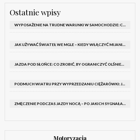
Ostatnie wpisy
WYPOSAŻENIE NA TRUDNE WARUNKI W SAMOCHODZIE: CO MIEĆ ZIMĄ, W TRASIE I NA WYPADEK AWARII
JAK UŻYWAĆ ŚWIATEŁ WE MGLE – KIEDY WŁĄCZYĆ MIJANIA I PRZECIWMGIELNE ORAZ CZEGO NIE ROBIĆ
JAZDA POD SŁOŃCE: CO ZROBIĆ, BY OGRANICZYĆ OLŚNIENIE I POPRAWIĆ WIDOCZNOŚĆ
PODMUCH WIATRU PRZY WYPRZEDZANIU CIĘŻARÓWKI: JAK UTRZYMAĆ TOR JAZDY I OPANOWAĆ AUTO
ZMĘCZENIE PODCZAS JAZDY NOCĄ – PO JAKICH SYGNAŁACH ROZPOZNAĆ SENNOŚĆ ZA KIEROWNICĄ I KIEDY ZROBIĆ PRZERWĘ
Motoryzacja