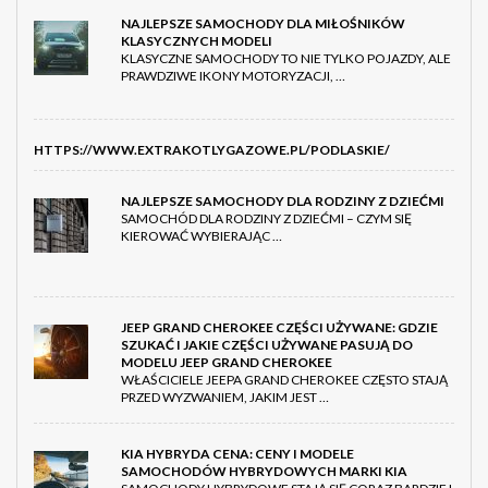
NAJLEPSZE SAMOCHODY DLA MIŁOŚNIKÓW
KLASYCZNYCH MODELI
KLASYCZNE SAMOCHODY TO NIE TYLKO POJAZDY, ALE
PRAWDZIWE IKONY MOTORYZACJI, …
HTTPS://WWW.EXTRAKOTLYGAZOWE.PL/PODLASKIE/
NAJLEPSZE SAMOCHODY DLA RODZINY Z DZIEĆMI
SAMOCHÓD DLA RODZINY Z DZIEĆMI – CZYM SIĘ
KIEROWAĆ WYBIERAJĄC …
JEEP GRAND CHEROKEE CZĘŚCI UŻYWANE: GDZIE
SZUKAĆ I JAKIE CZĘŚCI UŻYWANE PASUJĄ DO
MODELU JEEP GRAND CHEROKEE
WŁAŚCICIELE JEEPA GRAND CHEROKEE CZĘSTO STAJĄ
PRZED WYZWANIEM, JAKIM JEST …
KIA HYBRYDA CENA: CENY I MODELE
SAMOCHODÓW HYBRYDOWYCH MARKI KIA