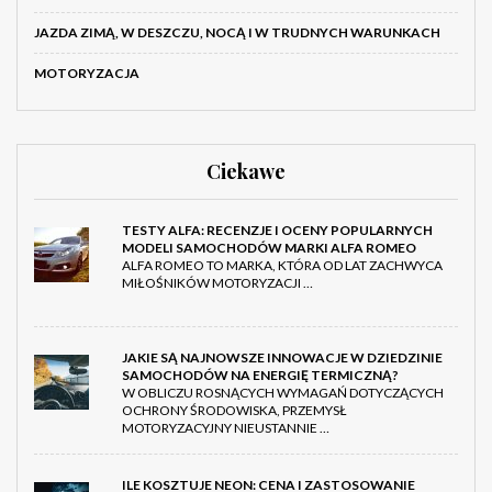
JAZDA ZIMĄ, W DESZCZU, NOCĄ I W TRUDNYCH WARUNKACH
MOTORYZACJA
Ciekawe
TESTY ALFA: RECENZJE I OCENY POPULARNYCH
MODELI SAMOCHODÓW MARKI ALFA ROMEO
ALFA ROMEO TO MARKA, KTÓRA OD LAT ZACHWYCA
MIŁOŚNIKÓW MOTORYZACJI …
JAKIE SĄ NAJNOWSZE INNOWACJE W DZIEDZINIE
SAMOCHODÓW NA ENERGIĘ TERMICZNĄ?
W OBLICZU ROSNĄCYCH WYMAGAŃ DOTYCZĄCYCH
OCHRONY ŚRODOWISKA, PRZEMYSŁ
MOTORYZACYJNY NIEUSTANNIE …
ILE KOSZTUJE NEON: CENA I ZASTOSOWANIE