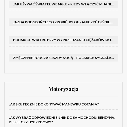
JAK UŻYWAĆ ŚWIATEŁ WE MGLE – KIEDY WŁĄCZYĆ MIJANIA I PRZECIWMGIELNE ORAZ CZEGO NIE ROBIĆ
JAZDA POD SŁOŃCE: CO ZROBIĆ, BY OGRANICZYĆ OLŚNIENIE I POPRAWIĆ WIDOCZNOŚĆ
PODMUCH WIATRU PRZY WYPRZEDZANIU CIĘŻARÓWKI: JAK UTRZYMAĆ TOR JAZDY I OPANOWAĆ AUTO
ZMĘCZENIE PODCZAS JAZDY NOCĄ – PO JAKICH SYGNAŁACH ROZPOZNAĆ SENNOŚĆ ZA KIEROWNICĄ I KIEDY ZROBIĆ PRZERWĘ
Motoryzacja
JAK SKUTECZNIE DOKONYWAĆ MANEWRU COFANIA?
JAK WYBRAĆ ODPOWIEDNI SILNIK DO SAMOCHODU: BENZYNA,
DIESEL CZY HYBRYDOWY?