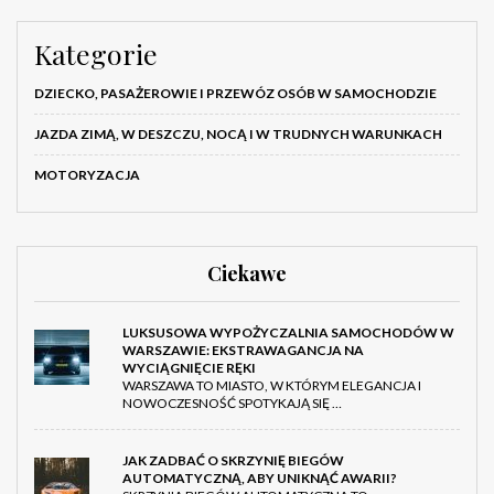
Kategorie
DZIECKO, PASAŻEROWIE I PRZEWÓZ OSÓB W SAMOCHODZIE
JAZDA ZIMĄ, W DESZCZU, NOCĄ I W TRUDNYCH WARUNKACH
MOTORYZACJA
Ciekawe
LUKSUSOWA WYPOŻYCZALNIA SAMOCHODÓW W
WARSZAWIE: EKSTRAWAGANCJA NA
WYCIĄGNIĘCIE RĘKI
WARSZAWA TO MIASTO, W KTÓRYM ELEGANCJA I
NOWOCZESNOŚĆ SPOTYKAJĄ SIĘ …
JAK ZADBAĆ O SKRZYNIĘ BIEGÓW
AUTOMATYCZNĄ, ABY UNIKNĄĆ AWARII?