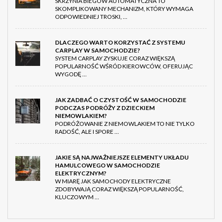
SKRZYNIA BIEGÓW AUTOMATYCZNA TO
SKOMPLIKOWANY MECHANIZM, KTÓRY WYMAGA
ODPOWIEDNIEJ TROSKI, …
DLACZEGO WARTO KORZYSTAĆ Z SYSTEMU
CARPLAY W SAMOCHODZIE?
SYSTEM CARPLAY ZYSKUJE CORAZ WIĘKSZĄ
POPULARNOŚĆ WŚRÓD KIEROWCÓW, OFERUJĄC
WYGODĘ …
JAK ZADBAĆ O CZYSTOŚĆ W SAMOCHODZIE
PODCZAS PODRÓŻY Z DZIECKIEM
NIEMOWLAKIEM?
PODRÓŻOWANIE Z NIEMOWLAKIEM TO NIE TYLKO
RADOŚĆ, ALE I SPORE …
JAKIE SĄ NAJWAŻNIEJSZE ELEMENTY UKŁADU
HAMULCOWEGO W SAMOCHODZIE
ELEKTRYCZNYM?
W MIARĘ JAK SAMOCHODY ELEKTRYCZNE
ZDOBYWAJĄ CORAZ WIĘKSZĄ POPULARNOŚĆ,
KLUCZOWYM …