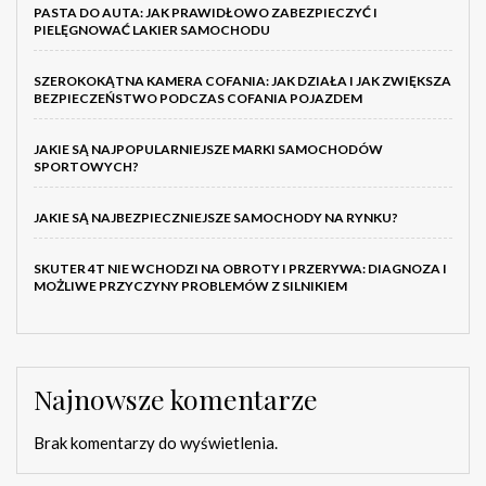
PASTA DO AUTA: JAK PRAWIDŁOWO ZABEZPIECZYĆ I
PIELĘGNOWAĆ LAKIER SAMOCHODU
SZEROKOKĄTNA KAMERA COFANIA: JAK DZIAŁA I JAK ZWIĘKSZA
BEZPIECZEŃSTWO PODCZAS COFANIA POJAZDEM
JAKIE SĄ NAJPOPULARNIEJSZE MARKI SAMOCHODÓW
SPORTOWYCH?
JAKIE SĄ NAJBEZPIECZNIEJSZE SAMOCHODY NA RYNKU?
SKUTER 4T NIE WCHODZI NA OBROTY I PRZERYWA: DIAGNOZA I
MOŻLIWE PRZYCZYNY PROBLEMÓW Z SILNIKIEM
Najnowsze komentarze
Brak komentarzy do wyświetlenia.