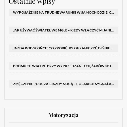
Ostatnie wpisy
WYPOSAŻENIE NA TRUDNE WARUNKI W SAMOCHODZIE: CO MIEĆ ZIMĄ, W TRASIE I NA WYPADEK AWARII
JAK UŻYWAĆ ŚWIATEŁ WE MGLE – KIEDY WŁĄCZYĆ MIJANIA I PRZECIWMGIELNE ORAZ CZEGO NIE ROBIĆ
JAZDA POD SŁOŃCE: CO ZROBIĆ, BY OGRANICZYĆ OLŚNIENIE I POPRAWIĆ WIDOCZNOŚĆ
PODMUCH WIATRU PRZY WYPRZEDZANIU CIĘŻARÓWKI: JAK UTRZYMAĆ TOR JAZDY I OPANOWAĆ AUTO
ZMĘCZENIE PODCZAS JAZDY NOCĄ – PO JAKICH SYGNAŁACH ROZPOZNAĆ SENNOŚĆ ZA KIEROWNICĄ I KIEDY ZROBIĆ PRZERWĘ
Motoryzacja