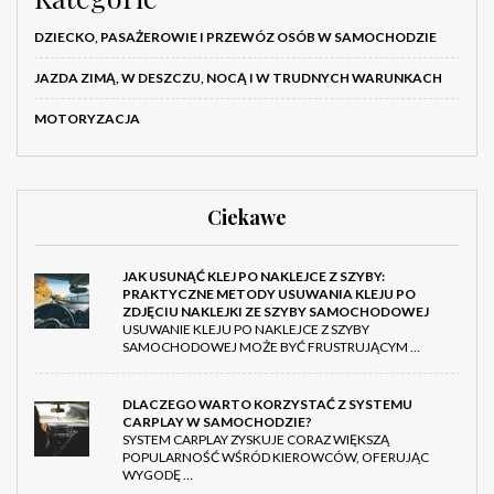
DZIECKO, PASAŻEROWIE I PRZEWÓZ OSÓB W SAMOCHODZIE
JAZDA ZIMĄ, W DESZCZU, NOCĄ I W TRUDNYCH WARUNKACH
MOTORYZACJA
Ciekawe
JAK USUNĄĆ KLEJ PO NAKLEJCE Z SZYBY:
PRAKTYCZNE METODY USUWANIA KLEJU PO
ZDJĘCIU NAKLEJKI ZE SZYBY SAMOCHODOWEJ
USUWANIE KLEJU PO NAKLEJCE Z SZYBY
SAMOCHODOWEJ MOŻE BYĆ FRUSTRUJĄCYM …
DLACZEGO WARTO KORZYSTAĆ Z SYSTEMU
CARPLAY W SAMOCHODZIE?
SYSTEM CARPLAY ZYSKUJE CORAZ WIĘKSZĄ
POPULARNOŚĆ WŚRÓD KIEROWCÓW, OFERUJĄC
WYGODĘ …