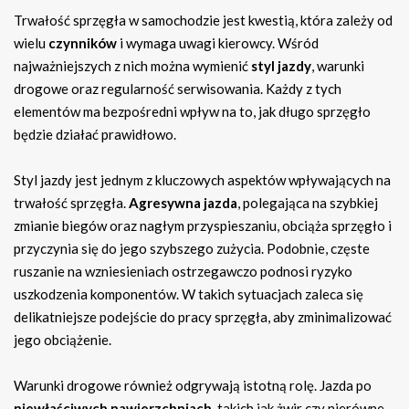
Trwałość sprzęgła w samochodzie jest kwestią, która zależy od
wielu
czynników
i wymaga uwagi kierowcy. Wśród
najważniejszych z nich można wymienić
styl jazdy
, warunki
drogowe oraz regularność serwisowania. Każdy z tych
elementów ma bezpośredni wpływ na to, jak długo sprzęgło
będzie działać prawidłowo.
Styl jazdy jest jednym z kluczowych aspektów wpływających na
trwałość sprzęgła.
Agresywna jazda
, polegająca na szybkiej
zmianie biegów oraz nagłym przyspieszaniu, obciąża sprzęgło i
przyczynia się do jego szybszego zużycia. Podobnie, częste
ruszanie na wzniesieniach ostrzegawczo podnosi ryzyko
uszkodzenia komponentów. W takich sytuacjach zaleca się
delikatniejsze podejście do pracy sprzęgła, aby zminimalizować
jego obciążenie.
Warunki drogowe również odgrywają istotną rolę. Jazda po
niewłaściwych nawierzchniach
, takich jak żwir czy nierówne