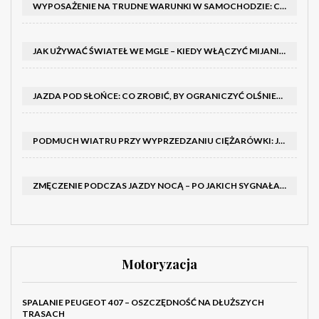
WYPOSAŻENIE NA TRUDNE WARUNKI W SAMOCHODZIE: CO MIEĆ ZIMĄ, W TRASIE I NA WYPADEK AWARII
JAK UŻYWAĆ ŚWIATEŁ WE MGLE – KIEDY WŁĄCZYĆ MIJANIA I PRZECIWMGIELNE ORAZ CZEGO NIE ROBIĆ
JAZDA POD SŁOŃCE: CO ZROBIĆ, BY OGRANICZYĆ OLŚNIENIE I POPRAWIĆ WIDOCZNOŚĆ
PODMUCH WIATRU PRZY WYPRZEDZANIU CIĘŻARÓWKI: JAK UTRZYMAĆ TOR JAZDY I OPANOWAĆ AUTO
ZMĘCZENIE PODCZAS JAZDY NOCĄ – PO JAKICH SYGNAŁACH ROZPOZNAĆ SENNOŚĆ ZA KIEROWNICĄ I KIEDY ZROBIĆ PRZERWĘ
Motoryzacja
SPALANIE PEUGEOT 407 – OSZCZĘDNOŚĆ NA DŁUŻSZYCH
TRASACH