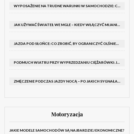
WYPOSAŻENIE NA TRUDNE WARUNKI W SAMOCHODZIE: CO MIEĆ ZIMĄ, W TRASIE I NA WYPADEK AWARII
JAK UŻYWAĆ ŚWIATEŁ WE MGLE – KIEDY WŁĄCZYĆ MIJANIA I PRZECIWMGIELNE ORAZ CZEGO NIE ROBIĆ
JAZDA POD SŁOŃCE: CO ZROBIĆ, BY OGRANICZYĆ OLŚNIENIE I POPRAWIĆ WIDOCZNOŚĆ
PODMUCH WIATRU PRZY WYPRZEDZANIU CIĘŻARÓWKI: JAK UTRZYMAĆ TOR JAZDY I OPANOWAĆ AUTO
ZMĘCZENIE PODCZAS JAZDY NOCĄ – PO JAKICH SYGNAŁACH ROZPOZNAĆ SENNOŚĆ ZA KIEROWNICĄ I KIEDY ZROBIĆ PRZERWĘ
Motoryzacja
JAKIE MODELE SAMOCHODÓW SĄ NAJBARDZIEJ EKONOMICZNE?