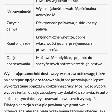
towarów w jednym kursie.
Wysoka jakość i trwałość, minimalna
Niezawodność
awaryjność.
Zużycie
Efektywność paliwowa, niskie koszty
paliwa
paliwa.
Ergonomiczne wnętrze, dobre
Komfort jazdy
właściwości jezdne, przyjemność z
prowadzenia.
Opcje
Możliwość modyfikacji pojazdu do
dostosowania
specyficznych potrzeb przedsiębiorstwa.
Wybierając samochód dostawczy, warto zwrócić uwagę także
na dostępne
opcje dostosowania
, które pozwalają na lepsze
wykorzystanie pojazdu w codziennej pracy. Możliwość wyboru
wyposażenia, rodzaju zabudowy czy dodatków sprawia, że auto
można optymalnie przystosować do własnych wymagań.
Dlatego decyzja o zakupie powinna być gruntownie
przemyślana, aby spełniała oczekiwania zarówno obecne, jak i