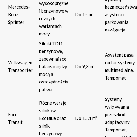
wysokoprężne
Mercedes-
bezpieczeństwa
i benzynowe w
Benz
Do 15 m³
asystenci
różnych
Sprinter
parkowania,
wariantach
nawigacja
mocy
Silniki TDI i
benzynowe,
Asystent pasa
zapewniające
Volkswagen
ruchu, systemy
balans między
Do 9,3 m³
Transporter
multimedialne,
mocą a
Tempomat
oszczędnością
paliwa
Systemy
Różne wersje
wykrywania
silników
Ford
przeszkód,
EcoBlue oraz
Do 15,1 m³
Transit
adaptacyjny
silnik
Tempomat,
benzynowy