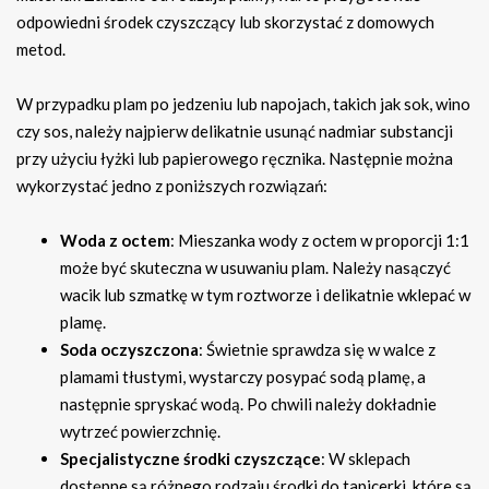
odpowiedni środek czyszczący lub skorzystać z domowych
metod.
W przypadku plam po jedzeniu lub napojach, takich jak sok, wino
czy sos, należy najpierw delikatnie usunąć nadmiar substancji
przy użyciu łyżki lub papierowego ręcznika. Następnie można
wykorzystać jedno z poniższych rozwiązań:
Woda z octem
: Mieszanka wody z octem w proporcji 1:1
może być skuteczna w usuwaniu plam. Należy nasączyć
wacik lub szmatkę w tym roztworze i delikatnie wklepać w
plamę.
Soda oczyszczona
: Świetnie sprawdza się w walce z
plamami tłustymi, wystarczy posypać sodą plamę, a
następnie spryskać wodą. Po chwili należy dokładnie
wytrzeć powierzchnię.
Specjalistyczne środki czyszczące
: W sklepach
dostępne są różnego rodzaju środki do tapicerki, które są