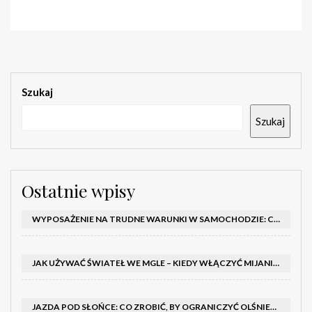
Szukaj
Szukaj
Ostatnie wpisy
WYPOSAŻENIE NA TRUDNE WARUNKI W SAMOCHODZIE: CO MIEĆ ZIMĄ, W TRASIE I NA WYPADEK AWARII
JAK UŻYWAĆ ŚWIATEŁ WE MGLE – KIEDY WŁĄCZYĆ MIJANIA I PRZECIWMGIELNE ORAZ CZEGO NIE ROBIĆ
JAZDA POD SŁOŃCE: CO ZROBIĆ, BY OGRANICZYĆ OLŚNIENIE I POPRAWIĆ WIDOCZNOŚĆ