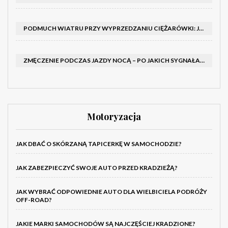
PODMUCH WIATRU PRZY WYPRZEDZANIU CIĘŻARÓWKI: JAK UTRZYMAĆ TOR JAZDY I OPANOWAĆ AUTO
ZMĘCZENIE PODCZAS JAZDY NOCĄ – PO JAKICH SYGNAŁACH ROZPOZNAĆ SENNOŚĆ ZA KIEROWNICĄ I KIEDY ZROBIĆ PRZERWĘ
Motoryzacja
JAK DBAĆ O SKÓRZANĄ TAPICERKĘ W SAMOCHODZIE?
JAK ZABEZPIECZYĆ SWOJE AUTO PRZED KRADZIEŻĄ?
JAK WYBRAĆ ODPOWIEDNIE AUTO DLA WIELBICIELA PODRÓŻY
OFF-ROAD?
JAKIE MARKI SAMOCHODÓW SĄ NAJCZĘŚCIEJ KRADZIONE?