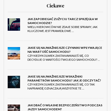
Ciekawe
JAK ZAPOBIEGAĆ ZUŻYCIU TARCZ SPRZĘGŁA W
SAMOCHODZIE?
WIELU KIEROWCÓW NIE ZDAJE SOBIE SPRAWY, JAK
KLUCZOWE JEST PRAWIDŁOWE …
JAKIE SĄ NAJWAŻNIEJSZE CZYNNIKI WPŁYWAJĄCE
NA WARTOŚĆ SAMOCHODU?
CZY KIEDYKOLWIEK ZASTANAWIAŁEŚ SIĘ, CO
DECYDUJE O WARTOŚCI TWOJEGO SAMOCHODU? …
JAKIE SĄ NAJWAŻNIEJSZE WSKAŹNIKI
PARAMETRÓW SAMOCHODU? JAK JE ODCZYTAĆ?
CZY KIEDYKOLWIEK ZASTANAWIAŁEŚ SIĘ, CO TAK
NAPRAWDĘ OZNACZAJĄ WSZYSTKIE TE …
JAK DBAĆ O WŁASNE BEZPIECZEŃSTWO PODCZAS
JAZDY SAMOCHODEM?