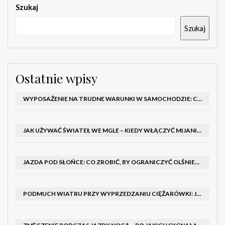
Szukaj
Szukaj
Ostatnie wpisy
WYPOSAŻENIE NA TRUDNE WARUNKI W SAMOCHODZIE: CO MIEĆ ZIMĄ, W TRASIE I NA WYPADEK AWARII
JAK UŻYWAĆ ŚWIATEŁ WE MGLE – KIEDY WŁĄCZYĆ MIJANIA I PRZECIWMGIELNE ORAZ CZEGO NIE ROBIĆ
JAZDA POD SŁOŃCE: CO ZROBIĆ, BY OGRANICZYĆ OLŚNIENIE I POPRAWIĆ WIDOCZNOŚĆ
PODMUCH WIATRU PRZY WYPRZEDZANIU CIĘŻARÓWKI: JAK UTRZYMAĆ TOR JAZDY I OPANOWAĆ AUTO