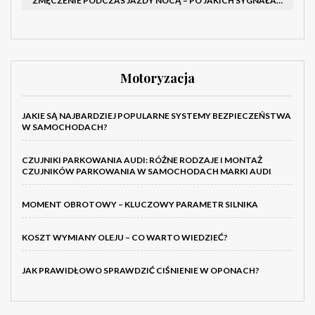
ZMĘCZENIE PODCZAS JAZDY NOCĄ – PO JAKICH SYGNAŁACH ROZPOZNAĆ SENNOŚĆ ZA KIEROWNICĄ I KIEDY ZROBIĆ PRZERWĘ
Motoryzacja
JAKIE SĄ NAJBARDZIEJ POPULARNE SYSTEMY BEZPIECZEŃSTWA
W SAMOCHODACH?
CZUJNIKI PARKOWANIA AUDI: RÓŻNE RODZAJE I MONTAŻ
CZUJNIKÓW PARKOWANIA W SAMOCHODACH MARKI AUDI
MOMENT OBROTOWY – KLUCZOWY PARAMETR SILNIKA
KOSZT WYMIANY OLEJU – CO WARTO WIEDZIEĆ?
JAK PRAWIDŁOWO SPRAWDZIĆ CIŚNIENIE W OPONACH?