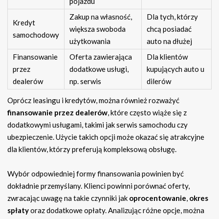
pojazdu
Zakup na własność,
Dla tych, którzy
Kredyt
większa swoboda
chcą posiadać
samochodowy
użytkowania
auto na dłużej
Finansowanie
Oferta zawierająca
Dla klientów
przez
dodatkowe usługi,
kupujących auto u
dealerów
np. serwis
dilerów
Oprócz leasingu i kredytów, można również rozważyć
finansowanie przez dealerów
, które często wiąże się z
dodatkowymi usługami, takimi jak serwis samochodu czy
ubezpieczenie. Użycie takich opcji może okazać się atrakcyjne
dla klientów, którzy preferują kompleksową obsługę.
Wybór odpowiedniej formy finansowania powinien być
dokładnie przemyślany. Klienci powinni porównać oferty,
zwracając uwagę na takie czynniki jak
oprocentowanie
,
okres
spłaty
oraz dodatkowe opłaty. Analizując różne opcje, można