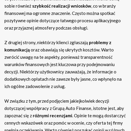
sobie również
szybkość realizacji wniosków
, co w branży
finansowej ma ogromne znaczenie. Często można spotkać
pozytywne opinie dotyczące łatwego procesu aplikacyjnego
oraz przyjaznej atmosfery podczas obsługi.
Z drugiej strony, niektórzy klienci zgłaszają
problemy z
komunikacją
oraz obawiają się ukrytych kosztów. Warto
zwrócić uwagę na te aspekty, ponieważ transparentność
warunków finansowych jest kluczowa przy podejmowaniu
decyzji. Niektórzy użytkownicy zauważają, że informacje o
dodatkowych opłatach nie zawsze były jasne, co wpłynęło na
ich ogólne zadowolenie z usług.
W związku z tym, przed podjęciem jakiejkolwiek decyzji
dotyczącej współpracy z Grupą Auto Finanse, istotne jest, aby
zapoznać się z
różnymi recenzjami
. Opinie te mogą dostarczyć
cennych wskazówek oraz pomóc w ocenie, czy oferta tej firmy
spełnia oczekiwania. Warto również poszukać opinii w różnych