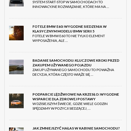
SYSTEM START-STOP W SAMOCHODACH TO
INNOWACYJNE ROZWIĄZANIE, KTÓRE MA NA …
FOTELE BMW E60: WYGODNE SIEDZENIA W
KLASYCZNYM MODELU BMW SERII 5
FOTELE W BMW E60 TO NIE TYLKO ELEMENT
WYPOSAŻENIA, ALE …
BADANIE SAMOCHODU: KLUCZOWE KROKI PRZED
ZAKUPEM UŻYWANEGO POJAZDU
ZAKUP UŻYWANEGO SAMOCHODU TO POWAŻNA
DECYZJA, KTÓRA CZĘSTO WIĄŻE SIĘ …
PODPARCIE LĘDŹWIOWE NA KRZESŁO: WYGODNE
WSPARCIE DLA ZDROWEJ POSTAWY
W DZISIEJSZYM ŚWIECIE, GDZIE WIELE GODZIN
SPĘDZAMY W POZYCJI SIEDZĄCEJ, …
JAK ZMNIEJSZYĆ HAŁAS W KABINIE SAMOCHODU?