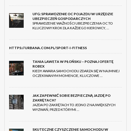
UFG: SPRAWDZENIE OC POJAZDU W URZĘDZIE
UBEZPIECZEŃ GOSPODARCZYCH
SPRAWDZENIE WAŻNOŚCI UBEZPIECZENIA OC TO
KLUCZOWY KROK DLA KAŻDEGO KIEROWCY, …
HTTPS://URBANA.COM.PL/SPORT-I-FITNESS
TANIA LAWETA W PŁOŃSKU – POZNAJ OFERTĘ
ROBEX
KIEDY AWARIA SAMOCHODU ZDARZA SIĘ W NAJMNIEJ
OCZEKIWANYM MOMENCIE, KLUCZOWE …
JAK ZAPEWNIĆ SOBIE BEZPIECZNĄ JAZDĘ PO
ZAKRĘTACH?
JAZDA PO ZAKRĘTACH TO JEDNO Z NAJWIĘKSZYCH
WYZWAŃ, PRZED KTÓRYMI …
SKUTECZNE CZYSZCZENIE SAMOCHODU W