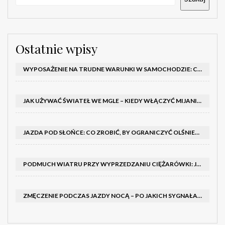
Ostatnie wpisy
WYPOSAŻENIE NA TRUDNE WARUNKI W SAMOCHODZIE: CO MIEĆ ZIMĄ, W TRASIE I NA WYPADEK AWARII
JAK UŻYWAĆ ŚWIATEŁ WE MGLE – KIEDY WŁĄCZYĆ MIJANIA I PRZECIWMGIELNE ORAZ CZEGO NIE ROBIĆ
JAZDA POD SŁOŃCE: CO ZROBIĆ, BY OGRANICZYĆ OLŚNIENIE I POPRAWIĆ WIDOCZNOŚĆ
PODMUCH WIATRU PRZY WYPRZEDZANIU CIĘŻARÓWKI: JAK UTRZYMAĆ TOR JAZDY I OPANOWAĆ AUTO
ZMĘCZENIE PODCZAS JAZDY NOCĄ – PO JAKICH SYGNAŁACH ROZPOZNAĆ SENNOŚĆ ZA KIEROWNICĄ I KIEDY ZROBIĆ PRZERWĘ