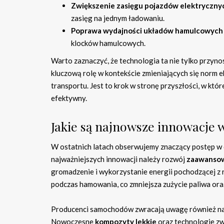
Zwiększenie zasięgu pojazdów elektryczny
zasięg na jednym ładowaniu.
Poprawa wydajności układów hamulcowych
klocków hamulcowych.
Warto zaznaczyć, że technologia ta nie tylko przyn
kluczową rolę w kontekście zmieniających się norm 
transportu. Jest to krok w stronę przyszłości, w któ
efektywny.
Jakie są najnowsze innowacje
W ostatnich latach obserwujemy znaczący postęp w
najważniejszych innowacji należy rozwój
zaawansow
gromadzenie i wykorzystanie energii pochodzącej z
podczas hamowania, co zmniejsza zużycie paliwa oraz
Producenci samochodów zwracają uwagę również na m
Nowoczesne
kompozyty lekkie
oraz technologie z