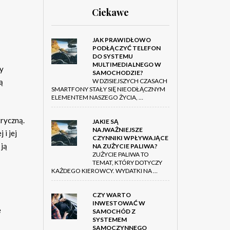
Ciekawe
JAK PRAWIDŁOWO
PODŁĄCZYĆ TELEFON
DO SYSTEMU
MULTIMEDIALNEGO W
by
SAMOCHODZIE?
W DZISIEJSZYCH CZASACH
ą
SMARTFONY STAŁY SIĘ NIEODŁĄCZNYM
ELEMENTEM NASZEGO ŻYCIA, …
tryczną.
JAKIE SĄ
NAJWAŻNIEJSZE
 i jej
CZYNNIKI WPŁYWAJĄCE
 ją
NA ZUŻYCIE PALIWA?
ZUŻYCIE PALIWA TO
TEMAT, KTÓRY DOTYCZY
KAŻDEGO KIEROWCY. WYDATKI NA …
CZY WARTO
INWESTOWAĆ W
e
SAMOCHÓD Z
SYSTEMEM
SAMOCZYNNEGO