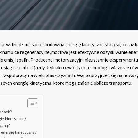
je w dziedzinie samochodów na energię kinetyczną stają się coraz b
k hamulce regeneracyjne, możliwe jest efektywne odzyskiwanie energ
ję emisji spalin. Producenci motoryzacyjni nieustannie eksperymentu
osiągi i komfort jazdy. Jednak rozwój tych technologii wiąże się rów
i współpracy na wielu płaszczyznach. Warto przyjrzeć się najnows
cych energię kinetyczną, które mogą zmienić oblicze transportu.
hodach?
ię kinetyczną?
yczną?
energię kinetyczną?