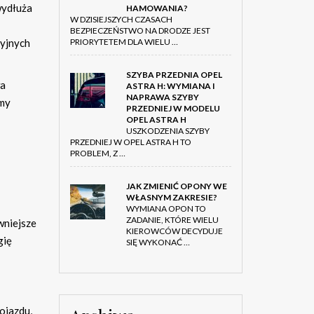
wydłuża
HAMOWANIA?
W DZISIEJSZYCH CZASACH
BEZPIECZEŃSTWO NA DRODZE JEST
PRIORYTETEM DLA WIELU …
cyjnych
SZYBA PRZEDNIA OPEL
wa
ASTRA H: WYMIANA I
NAPRAWA SZYBY
rmy
PRZEDNIEJ W MODELU
OPEL ASTRA H
USZKODZENIA SZYBY
PRZEDNIEJ W OPEL ASTRA H TO
PROBLEM, Z …
JAK ZMIENIĆ OPONY WE
WŁASNYM ZAKRESIE?
WYMIANA OPON TO
ZADANIE, KTÓRE WIELU
wniejsze
KIEROWCÓW DECYDUJE
gię
SIĘ WYKONAĆ …
ojazdu,