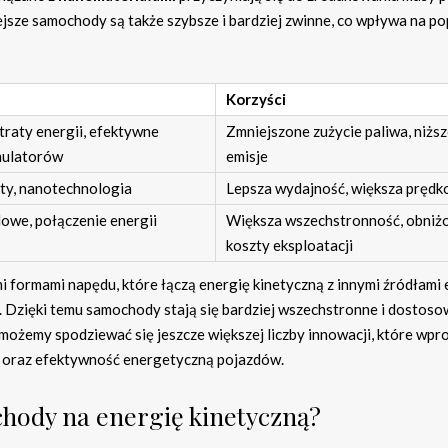
ejsze samochody są także szybsze i bardziej zwinne, co wpływa na p
Korzyści
raty energii, efektywne
Zmniejszone zużycie paliwa, niżs
mulatorów
emisje
ty, nanotechnologia
Lepsza wydajność, większa prędk
owe, połączenie energii
Większa wszechstronność, obniż
koszty eksploatacji
i formami napędu, które łączą energię kinetyczną z innymi źródłami e
a. Dzięki temu samochody stają się bardziej wszechstronne i dostos
żemy spodziewać się jeszcze większej liczby innowacji, które wp
ć oraz efektywność energetyczną pojazdów.
chody na energię kinetyczną?