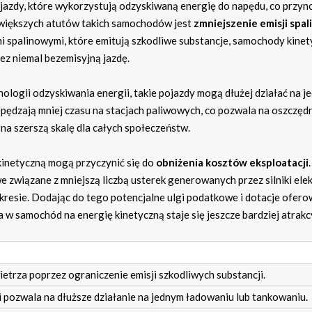
azdy, które wykorzystują odzyskiwaną energię do napędu, co przyn
ajwiększych atutów takich samochodów jest
zmniejszenie emisji spal
mi spalinowymi, które emitują szkodliwe substancje, samochody kine
ez niemal bezemisyjną jazdę.
hnologii odzyskiwania energii, takie pojazdy mogą dłużej działać na 
spędzają mniej czasu na stacjach paliwowych, co pozwala na oszczęd
na szerszą skalę dla całych społeczeństw.
inetyczną mogą przyczynić się do
obniżenia kosztów eksploatacji
.
e związane z mniejszą liczbą usterek generowanych przez silniki ele
okresie. Dodając do tego potencjalne ulgi podatkowe i dotacje ofer
 w samochód na energię kinetyczną staje się jeszcze bardziej atrakc
etrza poprzez ograniczenie emisji szkodliwych substancji.
 pozwala na dłuższe działanie na jednym ładowaniu lub tankowaniu.