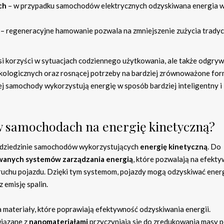
ch
– w przypadku samochodów elektrycznych odzyskiwana energia 
– regeneracyjne hamowanie pozwala na zmniejszenie zużycia trady
osi korzyści w sytuacjach codziennego użytkowania, ale także odgry
ekologicznych oraz rosnącej potrzeby na bardziej zrównoważone fo
rej samochody wykorzystują energię w sposób bardziej inteligentny i
 w samochodach na energię kinetyczną?
 dziedzinie samochodów wykorzystujących
energię kinetyczną
. Do
anych systemów zarządzania energią
, które pozwalają na efekty
 ruchu pojazdu. Dzięki tym systemom, pojazdy mogą odzyskiwać ener
 emisję spalin.
ateriały, które poprawiają efektywność odzyskiwania energii.
wiązane z
nanomateriałami
przyczyniają się do zredukowania masy p