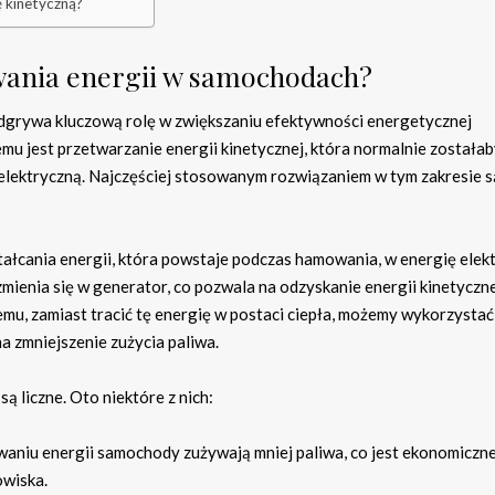
 kinetyczną?
iwania energii w samochodach?
dgrywa kluczową rolę w zwiększaniu efektywności energetycznej
 jest przetwarzanie energii kinetycznej, która normalnie została
elektryczną. Najczęściej stosowanym rozwiązaniem w tym zakresie s
tałcania energii, która powstaje podczas hamowania, w energię elek
mienia się w generator, co pozwala na odzyskanie energii kinetycznej
u, zamiast tracić tę energię w postaci ciepła, możemy wykorzystać
 zmniejszenie zużycia paliwa.
ą liczne. Oto niektóre z nich:
iwaniu energii samochody zużywają mniej paliwa, co jest ekonomiczn
owiska.