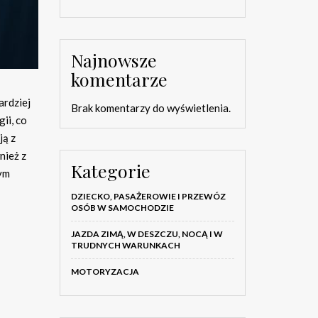
Najnowsze
komentarze
ardziej
Brak komentarzy do wyświetlenia.
ii, co
ją z
nież z
Kategorie
zym
DZIECKO, PASAŻEROWIE I PRZEWÓZ
OSÓB W SAMOCHODZIE
JAZDA ZIMĄ, W DESZCZU, NOCĄ I W
TRUDNYCH WARUNKACH
MOTORYZACJA