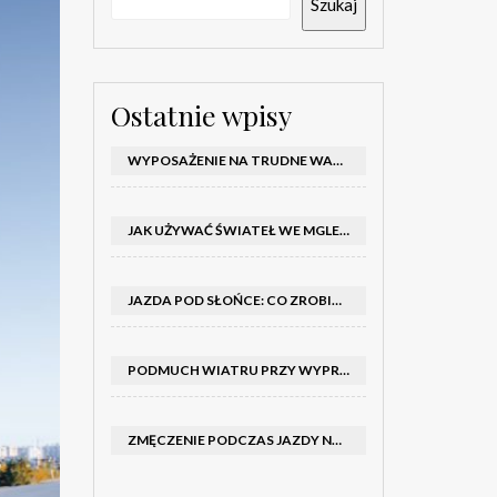
Szukaj
Ostatnie wpisy
WYPOSAŻENIE NA TRUDNE WARUNKI W SAMOCHODZIE: CO MIEĆ ZIMĄ, W TRASIE I NA WYPADEK AWARII
JAK UŻYWAĆ ŚWIATEŁ WE MGLE – KIEDY WŁĄCZYĆ MIJANIA I PRZECIWMGIELNE ORAZ CZEGO NIE ROBIĆ
JAZDA POD SŁOŃCE: CO ZROBIĆ, BY OGRANICZYĆ OLŚNIENIE I POPRAWIĆ WIDOCZNOŚĆ
PODMUCH WIATRU PRZY WYPRZEDZANIU CIĘŻARÓWKI: JAK UTRZYMAĆ TOR JAZDY I OPANOWAĆ AUTO
ZMĘCZENIE PODCZAS JAZDY NOCĄ – PO JAKICH SYGNAŁACH ROZPOZNAĆ SENNOŚĆ ZA KIEROWNICĄ I KIEDY ZROBIĆ PRZERWĘ