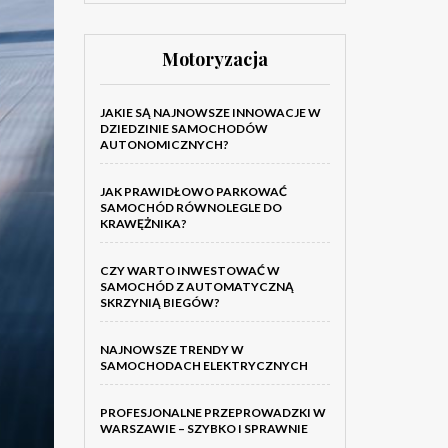
Motoryzacja
JAKIE SĄ NAJNOWSZE INNOWACJE W
DZIEDZINIE SAMOCHODÓW
AUTONOMICZNYCH?
JAK PRAWIDŁOWO PARKOWAĆ
SAMOCHÓD RÓWNOLEGLE DO
KRAWĘŻNIKA?
CZY WARTO INWESTOWAĆ W
SAMOCHÓD Z AUTOMATYCZNĄ
SKRZYNIĄ BIEGÓW?
NAJNOWSZE TRENDY W
SAMOCHODACH ELEKTRYCZNYCH
PROFESJONALNE PRZEPROWADZKI W
WARSZAWIE – SZYBKO I SPRAWNIE