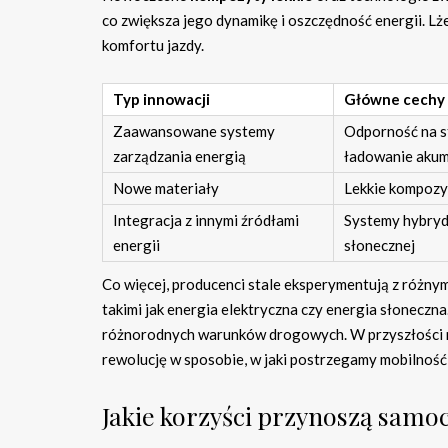
co zwiększa jego dynamikę i oszczędność energii. Lż
komfortu jazdy.
Typ innowacji
Główne cechy
Zaawansowane systemy
Odporność na st
zarządzania energią
ładowanie aku
Nowe materiały
Lekkie kompozy
Integracja z innymi źródłami
Systemy hybryd
energii
słonecznej
Co więcej, producenci stale eksperymentują z różnym
takimi jak energia elektryczna czy energia słoneczn
różnorodnych warunków drogowych. W przyszłości mo
rewolucję w sposobie, w jaki postrzegamy mobilnoś
Jakie korzyści przynoszą samo