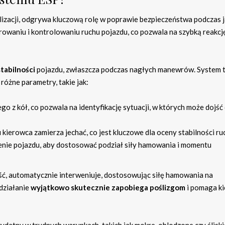
lizacji, odgrywa kluczową rolę w poprawie bezpieczeństwa podczas j
owaniu i kontrolowaniu ruchu pojazdu, co pozwala na szybką reakcj
tabilności
pojazdu, zwłaszcza podczas nagłych manewrów. System 
 różne parametry, takie jak:
o z kół, co pozwala na identyfikację sytuacji, w których może dojść
u kierowca zamierza jechać, co jest kluczowe dla oceny stabilności ru
zenie pojazdu, aby dostosować podział siły hamowania i momentu
ść, automatycznie interweniuje, dostosowując siłę hamowania na
 działanie
wyjątkowo skutecznie zapobiega poślizgom
i pomaga k