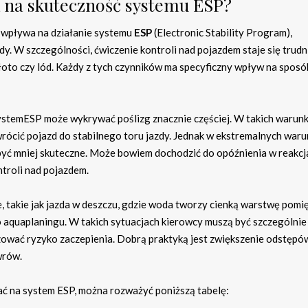
 na skuteczność systemu ESP?
 wpływa na działanie systemu
ESP
(Electronic Stability Program),
y. W szczególności, ćwiczenie kontroli nad pojazdem staje się trudn
błoto czy lód. Każdy z tych czynników ma specyficzny wpływ na sposób
 systemESP może wykrywać poślizg znacznie częściej. W takich warun
ócić pojazd do stabilnego toru jazdy. Jednak w ekstremalnych waru
 być mniej skuteczne. Może bowiem dochodzić do opóźnienia w reakcj
ntroli nad pojazdem.
, takie jak jazda w deszczu, gdzie woda tworzy cienką warstwę pomi
 aquaplaningu. W takich sytuacjach kierowcy muszą być szczególnie
izować ryzyko zaczepienia. Dobrą praktyką jest zwiększenie odstępó
wrów.
ać na system ESP, można rozważyć poniższą tabelę: