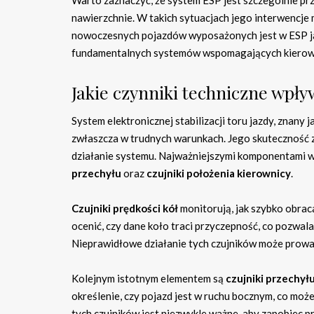
Warto zaznaczyć, że system ESP jest szczególnie prz
nawierzchnie. W takich sytuacjach jego interwencje
nowoczesnych pojazdów wyposażonych jest w ESP ja
fundamentalnych systemów wspomagających kierowc
Jakie czynniki techniczne wpł
System elektronicznej stabilizacji toru jazdy, znan
zwłaszcza w trudnych warunkach. Jego skuteczność 
działanie systemu. Najważniejszymi komponentami 
przechyłu
oraz
czujniki położenia kierownicy
.
Czujniki prędkości kół
monitorują, jak szybko obraca
ocenić, czy dane koło traci przyczepność, co pozwala
Nieprawidłowe działanie tych czujników może prowad
Kolejnym istotnym elementem są
czujniki przechył
określenie, czy pojazd jest w ruchu bocznym, co mo
tych czujników jest niezwykle ważne, aby zapobiec 