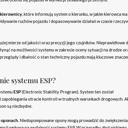
 kierownicy
, które informują system o kierunku, w jakim kierowca ma
ewidywanie ruchów pojazdu i dopasowywanie działań w czasie rzeczy
ej mierze od jakości oraz precyzji jego czujników. Nieprawidłowe d
ynąć na możliwości systemu w zakresie oceny sytuacji na drodze or
przeglądy i dbałość o stan techniczny pojazdu mają kluczowe znacze
anie systemu ESP?
systemu
ESP
(Electronic Stability Program). System ten został
i zapobiegania utracie kontroli w trudnych warunkach drogowych. A
pon są niezbędne.
w oponach
. Niedopompowane opony mogą prowadzić do zwiększenia
wencji wpływa na wydajność systemu ESP. W przypadku zbyt niskiego