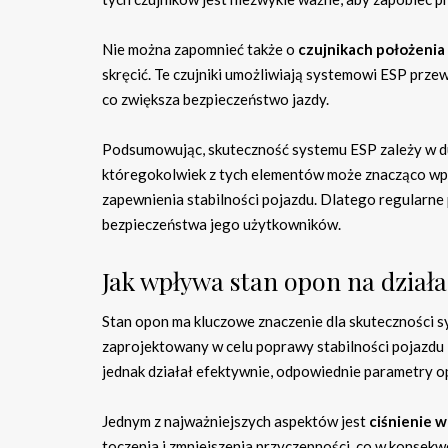
Nie można zapomnieć także o
czujnikach położenia
skręcić. Te czujniki umożliwiają systemowi ESP prz
co zwiększa bezpieczeństwo jazdy.
Podsumowując, skuteczność systemu ESP zależy w duż
któregokolwiek z tych elementów może znacząco wpł
zapewnienia stabilności pojazdu. Dlatego regularne 
bezpieczeństwa jego użytkowników.
Jak wpływa stan opon na dział
Stan opon ma kluczowe znaczenie dla skuteczności 
zaprojektowany w celu poprawy stabilności pojazdu 
jednak działał efektywnie, odpowiednie parametry o
Jednym z najważniejszych aspektów jest
ciśnienie 
toczenia i zmniejszenia przyczepności, co w konsek