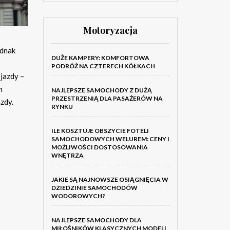
Motoryzacja
ednak
DUŻE KAMPERY: KOMFORTOWA
o
PODRÓŻ NA CZTERECH KÓŁKACH
 jazdy –
m
NAJLEPSZE SAMOCHODY Z DUŻĄ
PRZESTRZENIĄ DLA PASAŻERÓW NA
zdy.
RYNKU
ILE KOSZTUJE OBSZYCIE FOTELI
SAMOCHODOWYCH WELUREM: CENY I
MOŻLIWOŚCI DOSTOSOWANIA
WNĘTRZA
JAKIE SĄ NAJNOWSZE OSIĄGNIĘCIA W
DZIEDZINIE SAMOCHODÓW
WODOROWYCH?
NAJLEPSZE SAMOCHODY DLA
MIŁOŚNIKÓW KLASYCZNYCH MODELI