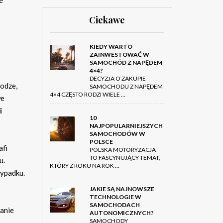
e
Ciekawe
KIEDY WARTO
ZAINWESTOWAĆ W
SAMOCHÓD Z NAPĘDEM
4×4?
DECYZJA O ZAKUPIE
rodze,
SAMOCHODU Z NAPĘDEM
4×4 CZĘSTO RODZI WIELE …
we
i
10
NAJPOPULARNIEJSZYCH
SAMOCHODÓW W
POLSCE
afi
POLSKA MOTORYZACJA
TO FASCYNUJĄCY TEMAT,
u.
KTÓRY Z ROKU NA ROK …
wypadku.
JAKIE SĄ NAJNOWSZE
TECHNOLOGIE W
SAMOCHODACH
łanie
AUTONOMICZNYCH?
SAMOCHODY