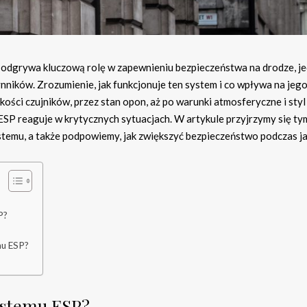
) odgrywa kluczową rolę w zapewnieniu bezpieczeństwa na drodze, j
nników. Zrozumienie, jak funkcjonuje ten system i co wpływa na jeg
kości czujników, przez stan opon, aż po warunki atmosferyczne i styl
 ESP reaguje w krytycznych sytuacjach. W artykule przyjrzymy się ty
temu, a także podpowiemy, jak zwiększyć bezpieczeństwo podczas ja
P?
mu ESP?
ystemu ESP?