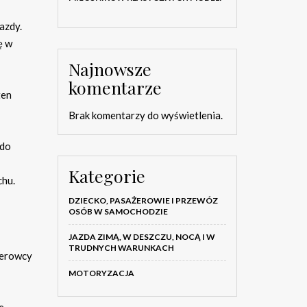
azdy.
ę w
Najnowsze
komentarze
ten
Brak komentarzy do wyświetlenia.
 do
Kategorie
chu.
DZIECKO, PASAŻEROWIE I PRZEWÓZ
OSÓB W SAMOCHODZIE
JAZDA ZIMĄ, W DESZCZU, NOCĄ I W
TRUDNYCH WARUNKACH
ierowcy
MOTORYZACJA