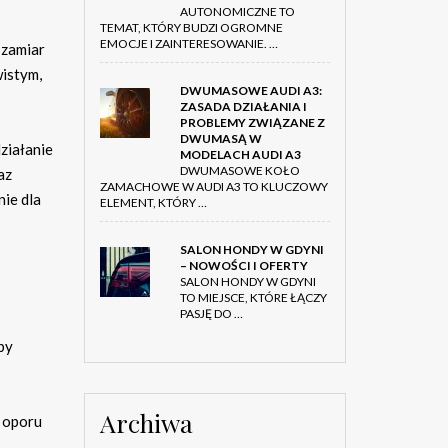
AUTONOMICZNE TO
TEMAT, KTÓRY BUDZI OGROMNE
EMOCJE I ZAINTERESOWANIE. …
 zamiar
wistym,
DWUMASOWE AUDI A3:
ZASADA DZIAŁANIA I
PROBLEMY ZWIĄZANE Z
DWUMASĄ W
ziałanie
MODELACH AUDI A3
DWUMASOWE KOŁO
az
ZAMACHOWE W AUDI A3 TO KLUCZOWY
nie dla
ELEMENT, KTÓRY …
SALON HONDY W GDYNI
– NOWOŚCI I OFERTY
SALON HONDY W GDYNI
TO MIEJSCE, KTÓRE ŁĄCZY
PASJĘ DO …
by
Archiwa
 oporu