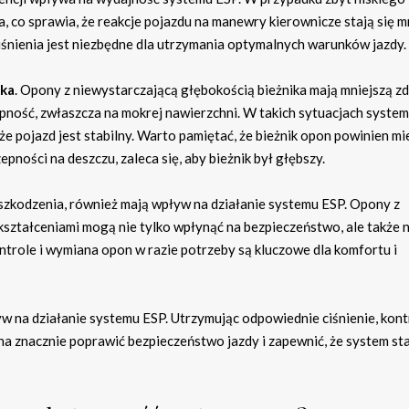
a, co sprawia, że reakcje pojazdu na manewry kierownicze stają się m
śnienia jest niezbędne dla utrzymania optymalnych warunków jazdy.
ika
. Opony z niewystarczającą głębokością bieżnika mają mniejszą z
pność, zwłaszcza na mokrej nawierzchni. W takich sytuacjach syste
że pojazd jest stabilny. Warto pamiętać, że bieżnik opon powinien mi
epności na deszczu, zaleca się, aby bieżnik był głębszy.
szkodzenia, również mają wpływ na działanie systemu ESP. Opony z
kształceniami mogą nie tylko wpłynąć na bezpieczeństwo, ale także 
ntrole i wymiana opon w razie potrzeby są kluczowe dla komfortu i
 na działanie systemu ESP. Utrzymując odpowiednie ciśnienie, kont
na znacznie poprawić bezpieczeństwo jazdy i zapewnić, że system stab