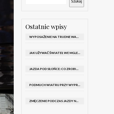
Szukaj
Ostatnie wpisy
WYPOSAŻENIE NA TRUDNE WARUNKI W SAMOCHODZIE: CO MIEĆ ZIMĄ, W TRASIE I NA WYPADEK AWARII
JAK UŻYWAĆ ŚWIATEŁ WE MGLE – KIEDY WŁĄCZYĆ MIJANIA I PRZECIWMGIELNE ORAZ CZEGO NIE ROBIĆ
JAZDA POD SŁOŃCE: CO ZROBIĆ, BY OGRANICZYĆ OLŚNIENIE I POPRAWIĆ WIDOCZNOŚĆ
PODMUCH WIATRU PRZY WYPRZEDZANIU CIĘŻARÓWKI: JAK UTRZYMAĆ TOR JAZDY I OPANOWAĆ AUTO
ZMĘCZENIE PODCZAS JAZDY NOCĄ – PO JAKICH SYGNAŁACH ROZPOZNAĆ SENNOŚĆ ZA KIEROWNICĄ I KIEDY ZROBIĆ PRZERWĘ