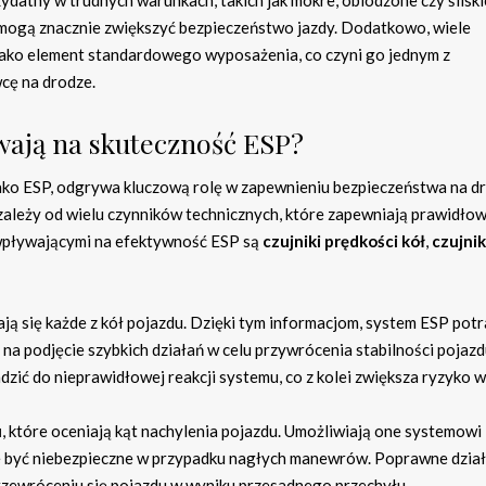
ydatny w trudnych warunkach, takich jak mokre, oblodzone czy śliski
 mogą znacznie zwiększyć bezpieczeństwo jazdy. Dodatkowo, wiele
ko element standardowego wyposażenia, co czyni go jednym z
ę na drodze.
ywają na skuteczność ESP?
y jako ESP, odgrywa kluczową rolę w zapewnieniu bezpieczeństwa na d
zależy od wielu czynników technicznych, które zapewniają prawidło
wpływającymi na efektywność ESP są
czujniki prędkości kół
,
czujnik
ją się każde z kół pojazdu. Dzięki tym informacjom, system ESP potr
 na podjęcie szybkich działań w celu przywrócenia stabilności pojazd
zić do nieprawidłowej reakcji systemu, co z kolei zwiększa ryzyko 
u
, które oceniają kąt nachylenia pojazdu. Umożliwiają one systemowi
że być niebezpieczne w przypadku nagłych manewrów. Poprawne dzia
przewróceniu się pojazdu w wyniku przesadnego przechyłu.