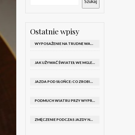
Szukaj
Ostatnie wpisy
WYPOSAŻENIE NA TRUDNE WARUNKI W SAMOCHODZIE: CO MIEĆ ZIMĄ, W TRASIE I NA WYPADEK AWARII
JAK UŻYWAĆ ŚWIATEŁ WE MGLE – KIEDY WŁĄCZYĆ MIJANIA I PRZECIWMGIELNE ORAZ CZEGO NIE ROBIĆ
JAZDA POD SŁOŃCE: CO ZROBIĆ, BY OGRANICZYĆ OLŚNIENIE I POPRAWIĆ WIDOCZNOŚĆ
PODMUCH WIATRU PRZY WYPRZEDZANIU CIĘŻARÓWKI: JAK UTRZYMAĆ TOR JAZDY I OPANOWAĆ AUTO
ZMĘCZENIE PODCZAS JAZDY NOCĄ – PO JAKICH SYGNAŁACH ROZPOZNAĆ SENNOŚĆ ZA KIEROWNICĄ I KIEDY ZROBIĆ PRZERWĘ