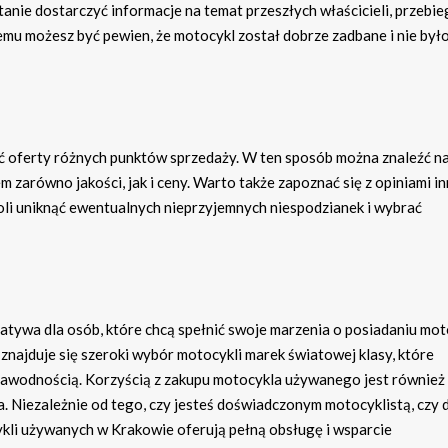
nie dostarczyć informacje na temat przeszłych właścicieli, przebie
temu możesz być pewien, że motocykl został dobrze zadbane i nie był
ć oferty różnych punktów sprzedaży. W ten sposób można znaleźć na
 zarówno jakości, jak i ceny. Warto także zapoznać się z opiniami i
woli uniknąć ewentualnych nieprzyjemnych niespodzianek i wybrać
tywa dla osób, które chcą spełnić swoje marzenia o posiadaniu mot
znajduje się szeroki wybór motocykli marek światowej klasy, które
ezawodnością. Korzyścią z zakupu motocykla używanego jest również
. Niezależnie od tego, czy jesteś doświadczonym motocyklistą, czy 
kli używanych w Krakowie oferują pełną obsługę i wsparcie