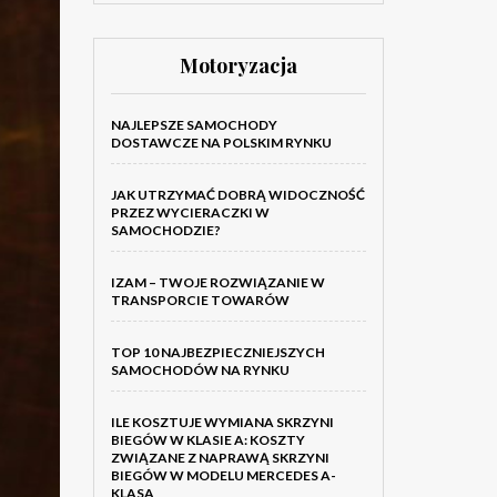
Motoryzacja
NAJLEPSZE SAMOCHODY
DOSTAWCZE NA POLSKIM RYNKU
JAK UTRZYMAĆ DOBRĄ WIDOCZNOŚĆ
PRZEZ WYCIERACZKI W
SAMOCHODZIE?
IZAM – TWOJE ROZWIĄZANIE W
TRANSPORCIE TOWARÓW
TOP 10 NAJBEZPIECZNIEJSZYCH
SAMOCHODÓW NA RYNKU
ILE KOSZTUJE WYMIANA SKRZYNI
BIEGÓW W KLASIE A: KOSZTY
ZWIĄZANE Z NAPRAWĄ SKRZYNI
BIEGÓW W MODELU MERCEDES A-
KLASA