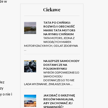
 że w
Ciekawe
TATA PO CHIŃSKU:
ROZWÓJ I OBECNOŚĆ
MARKI TATA MOTORS
NA RYNKU CHIŃSKIM
TATA MOTORS, JEDNA Z
WIODĄCYCH MAREK
MOTORYZACYJNYCH, OD LAT ZDOBYWA
…
NAJLEPSZE SAMOCHODY
DOSTAWCZE NA
POLSKIM RYNKU
WYBÓR ODPOWIEDNIEGO
SAMOCHODU
DOSTAWCZEGO TO NIE
Bez
LADA WYZWANIE, ZWŁASZCZA NA …
czy
 o nie i
JAK DBAĆ O SKRZYNIĘ
BIEGÓW MANUALNĄ,
ABY ZACHOWAĆ JEJ
SPRAWNOŚĆ?