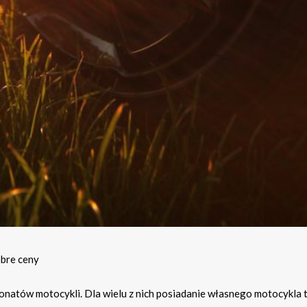
obre ceny
jonatów motocykli. Dla wielu z nich posiadanie własnego motocykla t