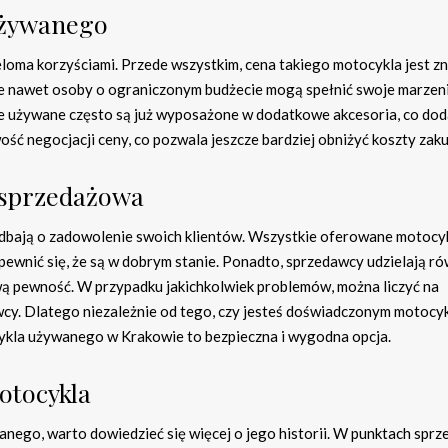
używanego
loma korzyściami. Przede wszystkim, cena takiego motocykla jest z
że nawet osoby o ograniczonym budżecie mogą spełnić swoje marzen
e używane często są już wyposażone w dodatkowe akcesoria, co do
ość negocjacji ceny, co pozwala jeszcze bardziej obniżyć koszty zak
posprzedażowa
dbają o zadowolenie swoich klientów. Wszystkie oferowane motocyk
ewnić się, że są w dobrym stanie. Ponadto, sprzedawcy udzielają ró
wą pewność. W przypadku jakichkolwiek problemów, można liczyć na
wcy. Dlatego niezależnie od tego, czy jesteś doświadczonym motocyk
ykla używanego w Krakowie to bezpieczna i wygodna opcja.
motocykla
nego, warto dowiedzieć się więcej o jego historii. W punktach sprz