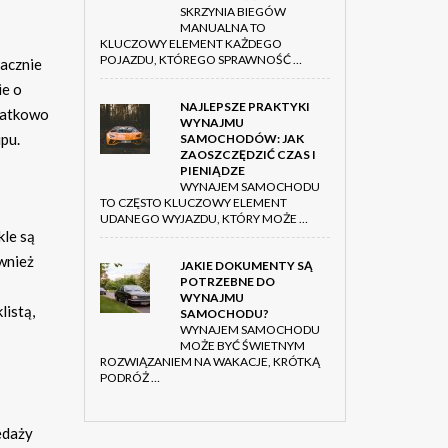
SKRZYNIA BIEGÓW
MANUALNA TO
KLUCZOWY ELEMENT KAŻDEGO
POJAZDU, KTÓREGO SPRAWNOŚĆ …
nacznie
ie o
NAJLEPSZE PRAKTYKI
datkowo
WYNAJMU
upu.
SAMOCHODÓW: JAK
ZAOSZCZĘDZIĆ CZAS I
PIENIĄDZE
WYNAJEM SAMOCHODU
TO CZĘSTO KLUCZOWY ELEMENT
UDANEGO WYJAZDU, KTÓRY MOŻE …
le są
wnież
JAKIE DOKUMENTY SĄ
POTRZEBNE DO
WYNAJMU
listą,
SAMOCHODU?
WYNAJEM SAMOCHODU
MOŻE BYĆ ŚWIETNYM
ROZWIĄZANIEM NA WAKACJE, KRÓTKĄ
PODRÓŻ …
edaży