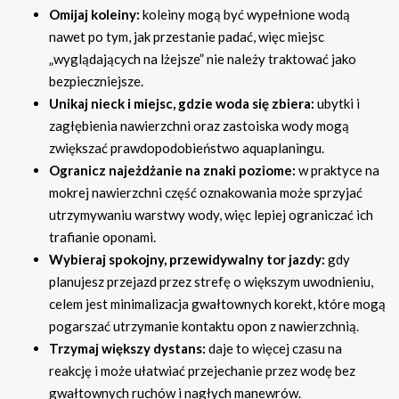
Omijaj koleiny:
koleiny mogą być wypełnione wodą
nawet po tym, jak przestanie padać, więc miejsc
„wyglądających na lżejsze” nie należy traktować jako
bezpieczniejsze.
Unikaj nieck i miejsc, gdzie woda się zbiera:
ubytki i
zagłębienia nawierzchni oraz zastoiska wody mogą
zwiększać prawdopodobieństwo aquaplaningu.
Ogranicz najeżdżanie na znaki poziome:
w praktyce na
mokrej nawierzchni część oznakowania może sprzyjać
utrzymywaniu warstwy wody, więc lepiej ograniczać ich
trafianie oponami.
Wybieraj spokojny, przewidywalny tor jazdy:
gdy
planujesz przejazd przez strefę o większym uwodnieniu,
celem jest minimalizacja gwałtownych korekt, które mogą
pogarszać utrzymanie kontaktu opon z nawierzchnią.
Trzymaj większy dystans:
daje to więcej czasu na
reakcję i może ułatwiać przejechanie przez wodę bez
gwałtownych ruchów i nagłych manewrów.