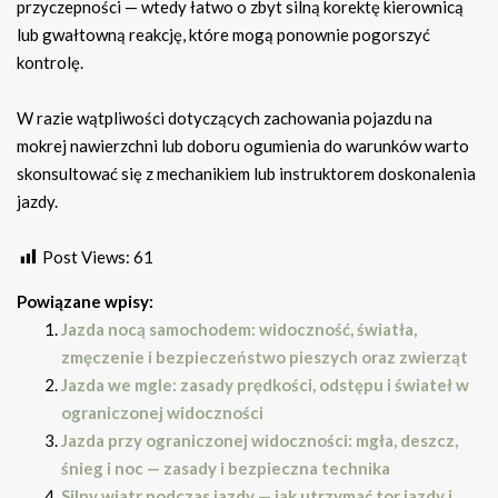
przyczepności — wtedy łatwo o zbyt silną korektę kierownicą
lub gwałtowną reakcję, które mogą ponownie pogorszyć
kontrolę.
W razie wątpliwości dotyczących zachowania pojazdu na
mokrej nawierzchni lub doboru ogumienia do warunków warto
skonsultować się z mechanikiem lub instruktorem doskonalenia
jazdy.
Post Views:
61
Powiązane wpisy:
Jazda nocą samochodem: widoczność, światła,
zmęczenie i bezpieczeństwo pieszych oraz zwierząt
Jazda we mgle: zasady prędkości, odstępu i świateł w
ograniczonej widoczności
Jazda przy ograniczonej widoczności: mgła, deszcz,
śnieg i noc — zasady i bezpieczna technika
Silny wiatr podczas jazdy — jak utrzymać tor jazdy i