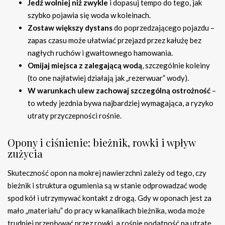
Jedź wolniej niż zwykle
i dopasuj tempo do tego, jak
szybko pojawia się woda w koleinach.
Zostaw większy dystans
do poprzedzającego pojazdu –
zapas czasu może ułatwiać przejazd przez kałużę bez
nagłych ruchów i gwałtownego hamowania.
Omijaj miejsca z zalegającą wodą
, szczególnie koleiny
(to one najłatwiej działają jak „rezerwuar” wody).
W warunkach ulew zachowaj szczególną ostrożność
–
to wtedy jezdnia bywa najbardziej wymagająca, a ryzyko
utraty przyczepności rośnie.
Opony i ciśnienie: bieżnik, rowki i wpływ
zużycia
Skuteczność opon na mokrej nawierzchni zależy od tego, czy
bieżnik i struktura ogumienia są w stanie odprowadzać wodę
spod kół i utrzymywać kontakt z drogą. Gdy w oponach jest za
mało „materiału” do pracy w kanalikach bieżnika, woda może
trudniej przepływać przez rowki, a rośnie podatność na utratę