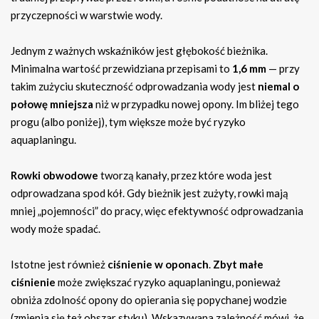
przyczepności w warstwie wody.
Jednym z ważnych wskaźników jest głębokość bieżnika.
Minimalna wartość przewidziana przepisami to
1,6 mm
— przy
takim zużyciu skuteczność odprowadzania wody jest
niemal o
połowę mniejsza
niż w przypadku nowej opony. Im bliżej tego
progu (albo poniżej), tym większe może być ryzyko
aquaplaningu.
Rowki obwodowe
tworzą kanały, przez które woda jest
odprowadzana spod kół. Gdy bieżnik jest zużyty, rowki mają
mniej „pojemności” do pracy, więc efektywność odprowadzania
wody może spadać.
Istotne jest również
ciśnienie w oponach
.
Zbyt małe
ciśnienie
może zwiększać ryzyko aquaplaningu, ponieważ
obniża zdolność opony do opierania się popychanej wodzie
(zmienia się też obszar styku). Wskazywana zależność mówi, że