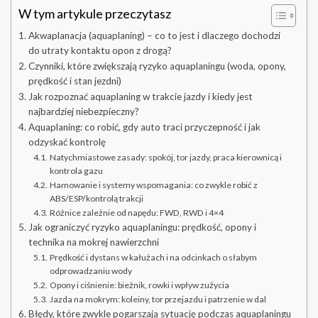
W tym artykule przeczytasz
Akwaplanacja (aquaplaning) – co to jest i dlaczego dochodzi
do utraty kontaktu opon z drogą?
Czynniki, które zwiększają ryzyko aquaplaningu (woda, opony,
prędkość i stan jezdni)
Jak rozpoznać aquaplaning w trakcie jazdy i kiedy jest
najbardziej niebezpieczny?
Aquaplaning: co robić, gdy auto traci przyczepność i jak
odzyskać kontrolę
Natychmiastowe zasady: spokój, tor jazdy, praca kierownicą i
kontrola gazu
Hamowanie i systemy wspomagania: co zwykle robić z
ABS/ESP/kontrolą trakcji
Różnice zależnie od napędu: FWD, RWD i 4×4
Jak ograniczyć ryzyko aquaplaningu: prędkość, opony i
technika na mokrej nawierzchni
Prędkość i dystans w kałużach i na odcinkach o słabym
odprowadzaniu wody
Opony i ciśnienie: bieżnik, rowki i wpływ zużycia
Jazda na mokrym: koleiny, tor przejazdu i patrzenie w dal
Błędy, które zwykle pogarszają sytuację podczas aquaplaningu