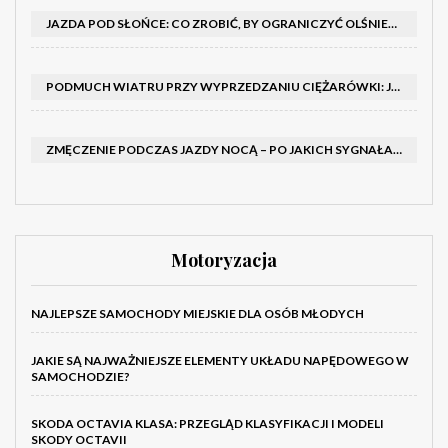
JAZDA POD SŁOŃCE: CO ZROBIĆ, BY OGRANICZYĆ OLŚNIENIE I POPRAWIĆ WIDOCZNOŚĆ
PODMUCH WIATRU PRZY WYPRZEDZANIU CIĘŻARÓWKI: JAK UTRZYMAĆ TOR JAZDY I OPANOWAĆ AUTO
ZMĘCZENIE PODCZAS JAZDY NOCĄ – PO JAKICH SYGNAŁACH ROZPOZNAĆ SENNOŚĆ ZA KIEROWNICĄ I KIEDY ZROBIĆ PRZERWĘ
Motoryzacja
NAJLEPSZE SAMOCHODY MIEJSKIE DLA OSÓB MŁODYCH
JAKIE SĄ NAJWAŻNIEJSZE ELEMENTY UKŁADU NAPĘDOWEGO W
SAMOCHODZIE?
SKODA OCTAVIA KLASA: PRZEGLĄD KLASYFIKACJI I MODELI
SKODY OCTAVII