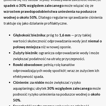
spadek o 30% względem zalecanego
może wiązać się ze
wzrostem prawdopodobieństwa uniesienia na poduszce
wodnej o około 50%
. Dlatego regularne sprawdzanie ciśnienia
traktuje się jako działanie profilaktyczne.
Głębokość bieżnika:
próg to
1,6 mm
— przy takiej
wartości skuteczność odprowadzania wody jest
niemal o
połowę mniejsza
niż w nowej oponie.
Zużyty bieżnik:
ogranicza odprowadzanie wody i może
zwiększać podatność na utratę przyczepności.
Rowki obwodowe:
pełnią rolę kanałów
odprowadzających wodę spod kół; wraz ze zużyciem ich
efektywność spada.
Ciśnienie:
za niskie
może zwiększać ryzyko
aquaplaningu; ubytek
30% względem zalecanego
może
podnosić ryzyko uniesienia na poduszce wodnej o
około
50%
.