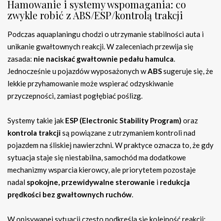
Hamowanie i systemy wspomagania: co
zwykle robić z ABS/ESP/kontrolą trakcji
Podczas aquaplaningu chodzi o utrzymanie stabilności auta i
unikanie gwałtownych reakcji. W zaleceniach przewija się
zasada:
nie naciskać gwałtownie pedału hamulca
.
Jednocześnie u pojazdów wyposażonych w
ABS
sugeruje się, że
lekkie przyhamowanie może wspierać odzyskiwanie
przyczepności, zamiast pogłębiać poślizg.
Systemy takie jak
ESP (Electronic Stability Program)
oraz
kontrola trakcji
są powiązane z utrzymaniem kontroli nad
pojazdem na śliskiej nawierzchni. W praktyce oznacza to, że gdy
sytuacja staje się niestabilna, samochód ma dodatkowe
mechanizmy wsparcia kierowcy, ale priorytetem pozostaje
nadal
spokojne, przewidywalne sterowanie
i
redukcja
prędkości bez gwałtownych ruchów
.
W opisywanej sytuacji często podkreśla się kolejność reakcji: