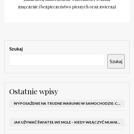
zmęczenie i bezpieczeństwo pieszych oraz zwierząt
Szukaj
Szukaj
Ostatnie wpisy
WYPOSAŻENIE NA TRUDNE WARUNKI W SAMOCHODZIE: CO MIEĆ ZIMĄ, W TRASIE I NA WYPADEK AWARII
JAK UŻYWAĆ ŚWIATEŁ WE MGLE – KIEDY WŁĄCZYĆ MIJANIA I PRZECIWMGIELNE ORAZ CZEGO NIE ROBIĆ