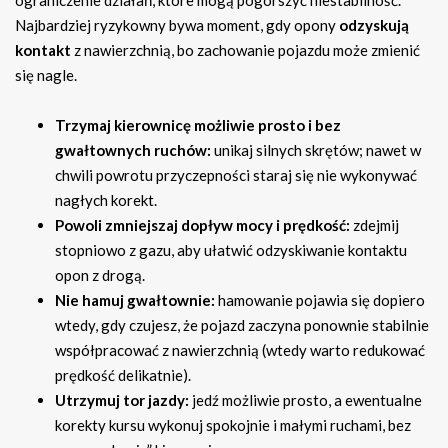
ograniczenie działań, które mogą pogorszyć niestabilność.
Najbardziej ryzykowny bywa moment, gdy opony
odzyskują
kontakt
z nawierzchnią, bo zachowanie pojazdu może zmienić
się nagle.
Trzymaj kierownicę możliwie prosto i bez
gwałtownych ruchów:
unikaj silnych skrętów; nawet w
chwili powrotu przyczepności staraj się nie wykonywać
nagłych korekt.
Powoli zmniejszaj dopływ mocy i prędkość:
zdejmij
stopniowo z gazu, aby ułatwić odzyskiwanie kontaktu
opon z drogą.
Nie hamuj gwałtownie:
hamowanie pojawia się dopiero
wtedy, gdy czujesz, że pojazd zaczyna ponownie stabilnie
współpracować z nawierzchnią (wtedy warto redukować
prędkość delikatnie).
Utrzymuj tor jazdy:
jedź możliwie prosto, a ewentualne
korekty kursu wykonuj spokojnie i małymi ruchami, bez