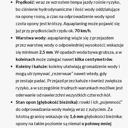
Prędkość:
wraz ze wzrostem tempa jazdy rośnie ryzyko,
bo ciśnienie hydrodynamiczne i ilość wody oddziałujące
na oponę rosną, a czas na odprowadzenie wody spod
czoła opony jest krótszy. Aquaplaning może pojawić się
już przy prędkościach rzędu ok.
70 km/h
.
Warstwa wody:
aquaplaning wiąże się z przejazdem
przez warstwę wody o odpowiedniej wysokości; wskazuje
się minimum
2,5 mm
. W opadach woda bywa grubsza, a w
koleinach
może zalegać nawet
kilka centymetrów
.
Koleiny i kałuże:
koleiny ułatwiają gromadzenie wody i
mogą utrzymywać „rezerwuar” nawet wtedy, gdy
przestaje padać. Przejazd przez kałuże również zwiększa
ryzyko, a w szczególnie trudnych warunkach możliwe jest
oderwanie od nawierzchni wszystkich czterech kół.
Stan opon (głębokość bieżnika):
rowki i ich „pojemność”
do odprowadzania wody maleją wraz z zużyciem. Za
istotną granicę wskazuje się
1,6 mm
głębokości bieżnika:
opony na takim poziomie są niemal
o połowę mniej