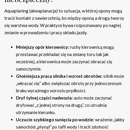
Aquaplaning (akwaplanacja) to sytuacja, w której opony mogą
tracić kontakt z nawierzchnią, bo między oponą a drogą tworzy
się warstwa wody. W praktyce bywa rozpoznawany po nagłej
zmianie w prowadzeniu i pracy układu jazdy.
Mniejszy opór kierownicy:
ruchy kierownicą mogą
przestawać przekładać się na zmianę toru tak jak
wcześniej, a kierownica może zaczynać obracać się
samoczynnie.
Głośniejsza praca silnika i wzrost obrotów:
silnik może
„wkręcać się” albo zwiększać obroty przy jednoczesnym
braku wyraźnego wzrostu prędkości.
Dryf tylnej części nadwozia:
auto może zaczynać
dryfować „z jednej strony na drugą”, co utrudnia
utrzymanie kierunku.
Uczucie szybkiego sunięcia po wodzie:
wrażenie, jakby
samochód „płynął” po tafli wody i tracił zdolność