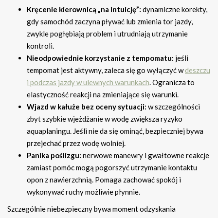
Kręcenie kierownicą „na intuicję”:
dynamiczne korekty,
gdy samochód zaczyna pływać lub zmienia tor jazdy,
zwykle pogłębiają problem i utrudniają utrzymanie
kontroli.
Nieodpowiednie korzystanie z tempomatu:
jeśli
tempomat jest aktywny, zaleca się go wyłączyć w
deszczu
i podczas jazdy w ulewnych warunkach
. Ogranicza to
elastyczność reakcji na zmieniające się warunki.
Wjazd w kałuże bez oceny sytuacji:
w szczególności
zbyt szybkie wjeżdżanie w wodę zwiększa ryzyko
aquaplaningu. Jeśli nie da się ominąć, bezpieczniej bywa
przejechać przez wodę wolniej.
Panika poślizgu:
nerwowe manewry i gwałtowne reakcje
zamiast pomóc mogą pogorszyć utrzymanie kontaktu
opon z nawierzchnią. Pomaga zachować spokój i
wykonywać ruchy możliwie płynnie.
Szczególnie niebezpieczny bywa moment odzyskania