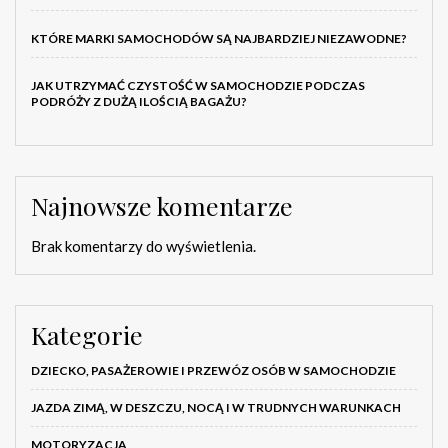
KTÓRE MARKI SAMOCHODÓW SĄ NAJBARDZIEJ NIEZAWODNE?
JAK UTRZYMAĆ CZYSTOŚĆ W SAMOCHODZIE PODCZAS
PODRÓŻY Z DUŻĄ ILOŚCIĄ BAGAŻU?
Najnowsze komentarze
Brak komentarzy do wyświetlenia.
Kategorie
DZIECKO, PASAŻEROWIE I PRZEWÓZ OSÓB W SAMOCHODZIE
JAZDA ZIMĄ, W DESZCZU, NOCĄ I W TRUDNYCH WARUNKACH
MOTORYZACJA