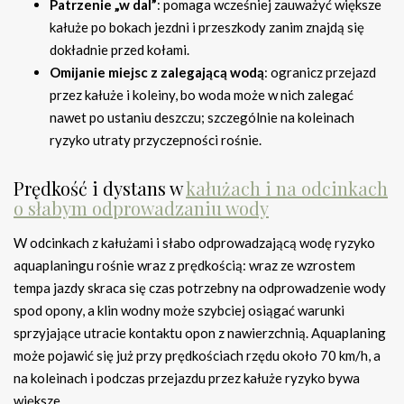
Patrzenie „w dal”
: pomaga wcześniej zauważyć większe
kałuże po bokach jezdni i przeszkody zanim znajdą się
dokładnie przed kołami.
Omijanie miejsc z zalegającą wodą
: ogranicz przejazd
przez kałuże i koleiny, bo woda może w nich zalegać
nawet po ustaniu deszczu; szczególnie na koleinach
ryzyko utraty przyczepności rośnie.
Prędkość i dystans w
kałużach i na odcinkach
o słabym odprowadzaniu wody
W odcinkach z kałużami i słabo odprowadzającą wodę ryzyko
aquaplaningu rośnie wraz z prędkością: wraz ze wzrostem
tempa jazdy skraca się czas potrzebny na odprowadzenie wody
spod opony, a klin wodny może szybciej osiągać warunki
sprzyjające utracie kontaktu opon z nawierzchnią. Aquaplaning
może pojawić się już przy prędkościach rzędu około 70 km/h, a
na koleinach i podczas przejazdu przez kałuże ryzyko bywa
większe.