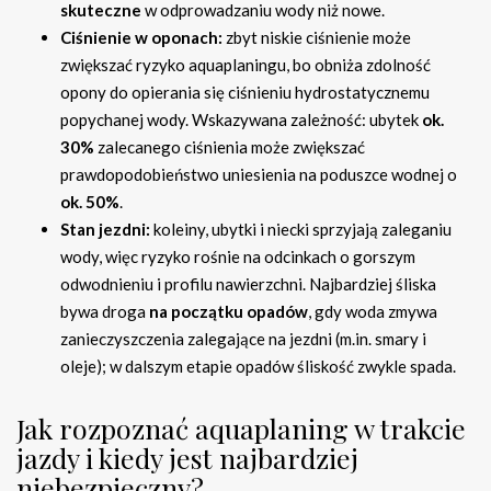
skuteczne
w odprowadzaniu wody niż nowe.
Ciśnienie w oponach:
zbyt niskie ciśnienie może
zwiększać ryzyko aquaplaningu, bo obniża zdolność
opony do opierania się ciśnieniu hydrostatycznemu
popychanej wody. Wskazywana zależność: ubytek
ok.
30%
zalecanego ciśnienia może zwiększać
prawdopodobieństwo uniesienia na poduszce wodnej o
ok. 50%
.
Stan jezdni:
koleiny, ubytki i niecki sprzyjają zaleganiu
wody, więc ryzyko rośnie na odcinkach o gorszym
odwodnieniu i profilu nawierzchni. Najbardziej śliska
bywa droga
na początku opadów
, gdy woda zmywa
zanieczyszczenia zalegające na jezdni (m.in. smary i
oleje); w dalszym etapie opadów śliskość zwykle spada.
Jak rozpoznać aquaplaning w trakcie
jazdy i kiedy jest najbardziej
niebezpieczny?