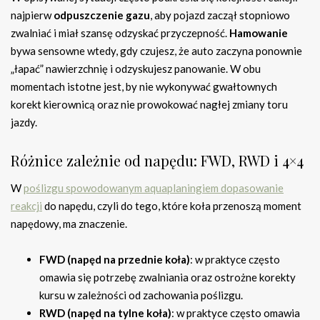
najpierw
odpuszczenie gazu
, aby pojazd zaczął stopniowo
zwalniać i miał szansę odzyskać przyczepność.
Hamowanie
bywa sensowne wtedy, gdy czujesz, że auto zaczyna ponownie
„łapać” nawierzchnię i odzyskujesz panowanie. W obu
momentach istotne jest, by nie wykonywać gwałtownych
korekt kierownicą oraz nie prowokować nagłej zmiany toru
jazdy.
Różnice zależnie od napędu: FWD, RWD i 4×4
W
poślizgu spowodowanym aquaplaningiem dopasowanie
reakcji
do napędu, czyli do tego, które koła przenoszą moment
napędowy, ma znaczenie.
FWD (napęd na przednie koła)
: w praktyce często
omawia się potrzebę zwalniania oraz ostrożne korekty
kursu w zależności od zachowania poślizgu.
RWD (napęd na tylne koła)
: w praktyce często omawia