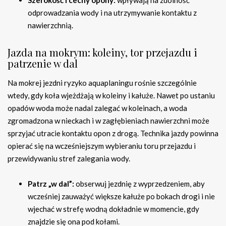
Szerokość i cechy opony:
wpływają na zdolność
odprowadzania wody i na utrzymywanie kontaktu z
nawierzchnią.
Jazda na mokrym: koleiny, tor przejazdu i
patrzenie w dal
Na mokrej jezdni ryzyko aquaplaningu rośnie szczególnie
wtedy, gdy koła wjeżdżają w koleiny i kałuże. Nawet po ustaniu
opadów woda może nadal zalegać w koleinach, a woda
zgromadzona w nieckach i w zagłębieniach nawierzchni może
sprzyjać utracie kontaktu opon z drogą. Technika jazdy powinna
opierać się na wcześniejszym wybieraniu toru przejazdu i
przewidywaniu stref zalegania wody.
Patrz „w dal”:
obserwuj jezdnię z wyprzedzeniem, aby
wcześniej zauważyć większe kałuże po bokach drogi i nie
wjechać w strefę wodną dokładnie w momencie, gdy
znajdzie się ona pod kołami.