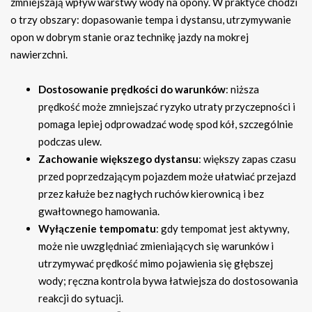
zmniejszają wpływ warstwy wody na opony. W praktyce chodzi
o trzy obszary: dopasowanie tempa i dystansu, utrzymywanie
opon w dobrym stanie oraz technikę jazdy na mokrej
nawierzchni.
Dostosowanie prędkości do warunków
: niższa
prędkość może zmniejszać ryzyko utraty przyczepności i
pomaga lepiej odprowadzać wodę spod kół, szczególnie
podczas ulew.
Zachowanie większego dystansu
: większy zapas czasu
przed poprzedzającym pojazdem może ułatwiać przejazd
przez kałuże bez nagłych ruchów kierownicą i bez
gwałtownego hamowania.
Wyłączenie tempomatu
: gdy tempomat jest aktywny,
może nie uwzględniać zmieniających się warunków i
utrzymywać prędkość mimo pojawienia się głębszej
wody; ręczna kontrola bywa łatwiejsza do dostosowania
reakcji do sytuacji.