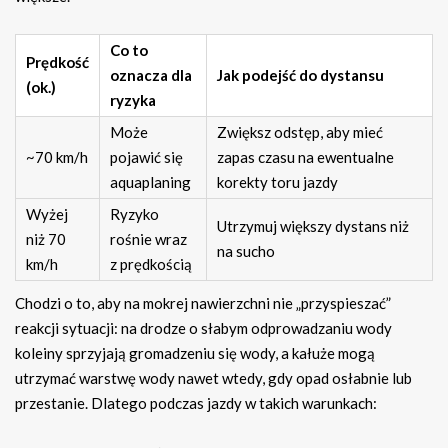
Co to
Prędkość
oznacza dla
Jak podejść do dystansu
(ok.)
ryzyka
Może
Zwiększ odstęp, aby mieć
~70 km/h
pojawić się
zapas czasu na ewentualne
aquaplaning
korekty toru jazdy
Wyżej
Ryzyko
Utrzymuj większy dystans niż
niż 70
rośnie wraz
na sucho
km/h
z prędkością
Chodzi o to, aby na mokrej nawierzchni nie „przyspieszać”
reakcji sytuacji: na drodze o słabym odprowadzaniu wody
koleiny sprzyjają gromadzeniu się wody, a kałuże mogą
utrzymać warstwę wody nawet wtedy, gdy opad osłabnie lub
przestanie. Dlatego podczas jazdy w takich warunkach: