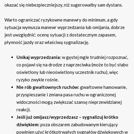
okazać się niebezpieczniejszy, niż sugerowałby sam dystans.
Warto ograniczać ryzykowne manewry do minimum, a gdy
sytuacja wymusza manewr wyprzedzania lub omijania, dobrze
jest uwzględnić: ocenę sytuacji z dostatecznym zapasem,
płynność jazdy oraz właściwą sygnalizację.
Unikaj wyprzedzania:
w gęstej mgle trudniej rozpoznać,
co pojawi się na drodze z naprzeciwka (może to być słabo
oświetlony lub nieoświetlony uczestnik ruchu), więc
ryzyko zwykle rośnie.
Nie rób gwałtownych ruchów:
gwałtowne hamowanie,
przyspieszanie i zmiana pasa ruchu w ograniczonej
widoczności mogą zwiększać szansę nieprzewidzianej
reakcji.
Jeśli już omijasz/wyprzedzasz – sygnalizuj krótko
dźwiękiem:
poza obszarem zabudowanym kierujący
powinien użyć krótkotrwałych sygnałów dźwiękowych w