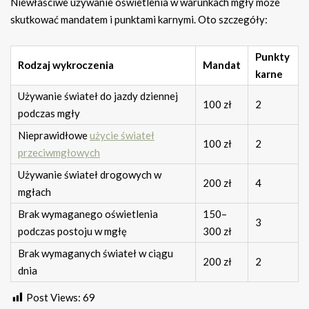
Niewłaściwe używanie oświetlenia w warunkach mgły może
skutkować mandatem i punktami karnymi. Oto szczegóły:
Punkty
Rodzaj wykroczenia
Mandat
karne
Używanie świateł do jazdy dziennej
100 zł
2
podczas mgły
Nieprawidłowe
użycie świateł
100 zł
2
przeciwmgłowych
Używanie świateł drogowych w
200 zł
4
mgłach
Brak wymaganego oświetlenia
150–
3
podczas postoju w mgłę
300 zł
Brak wymaganych świateł w ciągu
200 zł
2
dnia
Post Views:
69