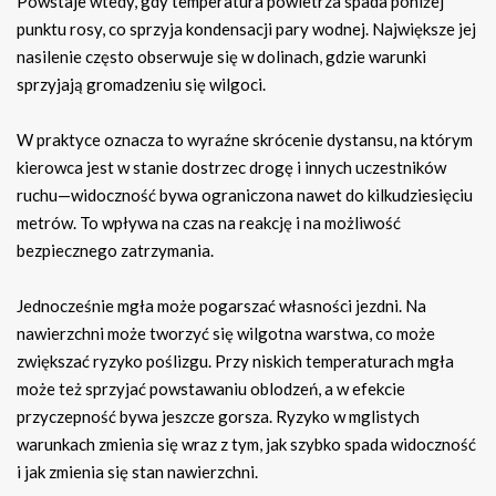
Powstaje wtedy, gdy temperatura powietrza spada poniżej
punktu rosy, co sprzyja kondensacji pary wodnej. Największe jej
nasilenie często obserwuje się w dolinach, gdzie warunki
sprzyjają gromadzeniu się wilgoci.
W praktyce oznacza to wyraźne skrócenie dystansu, na którym
kierowca jest w stanie dostrzec drogę i innych uczestników
ruchu—widoczność bywa ograniczona nawet do kilkudziesięciu
metrów. To wpływa na czas na reakcję i na możliwość
bezpiecznego zatrzymania.
Jednocześnie mgła może pogarszać własności jezdni. Na
nawierzchni może tworzyć się wilgotna warstwa, co może
zwiększać ryzyko poślizgu. Przy niskich temperaturach mgła
może też sprzyjać powstawaniu oblodzeń, a w efekcie
przyczepność bywa jeszcze gorsza. Ryzyko w mglistych
warunkach zmienia się wraz z tym, jak szybko spada widoczność
i jak zmienia się stan nawierzchni.