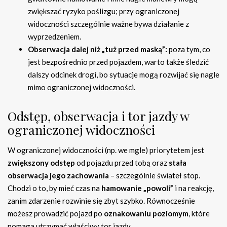
zwiększać ryzyko poślizgu; przy ograniczonej
widoczności szczególnie ważne bywa działanie z
wyprzedzeniem.
Obserwacja dalej niż „tuż przed maską”:
poza tym, co
jest bezpośrednio przed pojazdem, warto także śledzić
dalszy odcinek drogi, bo sytuacje mogą rozwijać się nagle
mimo ograniczonej widoczności.
Odstęp, obserwacja i tor jazdy w
ograniczonej widoczności
W ograniczonej widoczności (np. we mgle) priorytetem jest
zwiększony odstęp
od pojazdu przed tobą oraz
stała
obserwacja jego zachowania
– szczególnie świateł stop.
Chodzi o to, by mieć czas na
hamowanie „powoli”
i na reakcję,
zanim zdarzenie rozwinie się zbyt szybko. Równocześnie
możesz prowadzić pojazd po
oznakowaniu poziomym
, które
pomaga utrzymać właściwy tor jazdy.