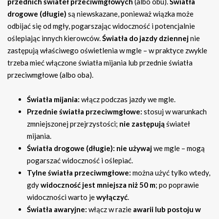
przednich świateł przeciwmgłowych
(albo obu).
Światła
drogowe (długie)
są niewskazane, ponieważ wiązka może
odbijać się od mgły, pogarszając widoczność i potencjalnie
oślepiając innych kierowców.
Światła do jazdy dziennej
nie
zastępują właściwego oświetlenia w mgle – w praktyce zwykle
trzeba mieć włączone światła mijania lub przednie światła
przeciwmgłowe (albo oba).
Światła mijania:
włącz podczas jazdy we mgle.
Przednie światła przeciwmgłowe:
stosuj w warunkach
zmniejszonej przejrzystości;
nie zastępują
świateł
mijania.
Światła drogowe (długie):
nie używaj
we mgle – mogą
pogarszać widoczność i oślepiać.
Tylne światła przeciwmgłowe:
można użyć tylko wtedy,
gdy
widoczność jest mniejsza niż 50 m
; po poprawie
widoczności warto je
wyłączyć
.
Światła awaryjne:
włącz w razie
awarii lub postoju w