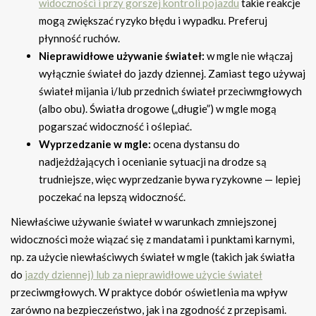
widoczności i przy gorszej kontroli pojazdu
takie reakcje
mogą zwiększać ryzyko błędu i wypadku. Preferuj
płynność ruchów.
Nieprawidłowe używanie świateł:
w mgle nie włączaj
wyłącznie świateł do jazdy dziennej. Zamiast tego używaj
świateł mijania i/lub przednich świateł przeciwmgłowych
(albo obu). Światła drogowe („długie”) w mgle mogą
pogarszać widoczność i oślepiać.
Wyprzedzanie w mgle:
ocena dystansu do
nadjeżdżających i ocenianie sytuacji na drodze są
trudniejsze, więc wyprzedzanie bywa ryzykowne — lepiej
poczekać na lepszą widoczność.
Niewłaściwe używanie świateł w warunkach zmniejszonej
widoczności może wiązać się z mandatami i punktami karnymi,
np. za użycie niewłaściwych świateł w mgle (takich jak światła
do
jazdy dziennej) lub za nieprawidłowe użycie świateł
przeciwmgłowych. W praktyce dobór oświetlenia ma wpływ
zarówno na bezpieczeństwo, jak i na zgodność z przepisami.