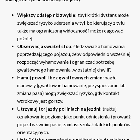
Większy odstęp niż zwykle:
zbyt krótki dystans może
zwiększać ryzyko uderzenia w tył, bo kierujący z tyłu
także ma ograniczoną widoczność i może reagować
później.
Obserwacja świateł stop:
śledź światła hamowania
poprzedzającego pojazdu, żeby odpowiednio wcześniej
rozpocząć wyhamowanie i ograniczać potrzebę
gwałtownego hamowania „w ostatniej chwili”.
Hamuj powoli i bez gwałtownych zmian:
nagłe
manewry (gwałtowne hamowanie, przyspieszanie lub
zmiana pasa) mogą zwiększać ryzyko, gdy kontakt
wzrokowy jest gorszy.
Utrzymuj tor jazdy po liniach na jezdni:
traktuj
oznakowanie poziome jako punkt odniesienia i prowadź
pojazd w swoim pasie, zamiast szukać dalekich punktów
orientacyjnych.