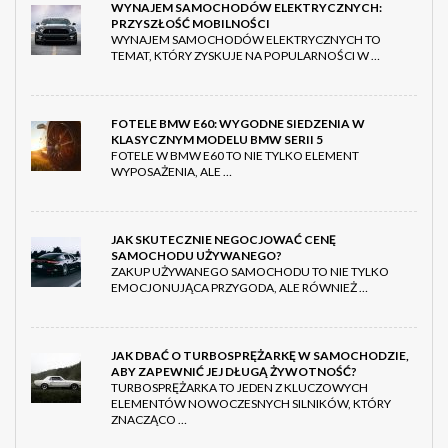
WYNAJEM SAMOCHODÓW ELEKTRYCZNYCH:
PRZYSZŁOŚĆ MOBILNOŚCI
WYNAJEM SAMOCHODÓW ELEKTRYCZNYCH TO
TEMAT, KTÓRY ZYSKUJE NA POPULARNOŚCI W …
FOTELE BMW E60: WYGODNE SIEDZENIA W
KLASYCZNYM MODELU BMW SERII 5
FOTELE W BMW E60 TO NIE TYLKO ELEMENT
WYPOSAŻENIA, ALE …
JAK SKUTECZNIE NEGOCJOWAĆ CENĘ
SAMOCHODU UŻYWANEGO?
ZAKUP UŻYWANEGO SAMOCHODU TO NIE TYLKO
EMOCJONUJĄCA PRZYGODA, ALE RÓWNIEŻ …
JAK DBAĆ O TURBOSPRĘŻARKĘ W SAMOCHODZIE,
ABY ZAPEWNIĆ JEJ DŁUGĄ ŻYWOTNOŚĆ?
TURBOSPRĘŻARKA TO JEDEN Z KLUCZOWYCH
ELEMENTÓW NOWOCZESNYCH SILNIKÓW, KTÓRY
ZNACZĄCO …