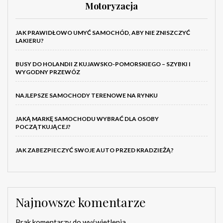
Motoryzacja
JAK PRAWIDŁOWO UMYĆ SAMOCHÓD, ABY NIE ZNISZCZYĆ
LAKIERU?
BUSY DO HOLANDII Z KUJAWSKO-POMORSKIEGO – SZYBKI I
WYGODNY PRZEWÓZ
NAJLEPSZE SAMOCHODY TERENOWE NA RYNKU
JAKĄ MARKĘ SAMOCHODU WYBRAĆ DLA OSOBY
POCZĄTKUJĄCEJ?
JAK ZABEZPIECZYĆ SWOJE AUTO PRZED KRADZIEŻĄ?
Najnowsze komentarze
Brak komentarzy do wyświetlenia.