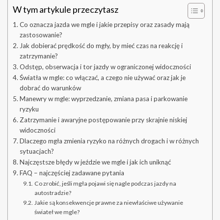
W tym artykule przeczytasz
Co oznacza jazda we mgle i jakie przepisy oraz zasady mają
zastosowanie?
Jak dobierać prędkość do mgły, by mieć czas na reakcję i
zatrzymanie?
Odstęp, obserwacja i tor jazdy w ograniczonej widoczności
Światła w mgle: co włączać, a czego nie używać oraz jak je
dobrać do warunków
Manewry w mgle: wyprzedzanie, zmiana pasa i parkowanie
ryzyku
Zatrzymanie i awaryjne postępowanie przy skrajnie niskiej
widoczności
Dlaczego mgła zmienia ryzyko na różnych drogach i w różnych
sytuacjach?
Najczęstsze błędy w jeździe we mgle i jak ich uniknąć
FAQ – najczęściej zadawane pytania
Co zrobić, jeśli mgła pojawi się nagle podczas jazdy na
autostradzie?
Jakie są konsekwencje prawne za niewłaściwe używanie
świateł we mgle?