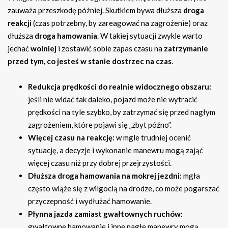
zauważa przeszkodę później. Skutkiem bywa dłuższa
droga
reakcji
(czas potrzebny, by zareagować na zagrożenie) oraz
dłuższa
droga hamowania
. W takiej sytuacji zwykle warto
jechać
wolniej
i zostawić sobie zapas czasu na
zatrzymanie
przed tym, co jesteś w stanie dostrzec na czas
.
Redukcja prędkości do realnie widocznego obszaru:
jeśli nie widać tak daleko, pojazd może nie wytracić
prędkości na tyle szybko, by zatrzymać się przed nagłym
zagrożeniem, które pojawi się „zbyt późno”.
Więcej czasu na reakcję:
w mgle trudniej ocenić
sytuację, a decyzje i wykonanie manewru mogą zająć
więcej czasu niż przy dobrej przejrzystości.
Dłuższa droga hamowania na mokrej jezdni:
mgła
często wiąże się z wilgocią na drodze, co może pogarszać
przyczepność i wydłużać hamowanie.
Płynna jazda zamiast gwałtownych ruchów:
gwałtowne hamowanie i inne nagłe manewry mogą