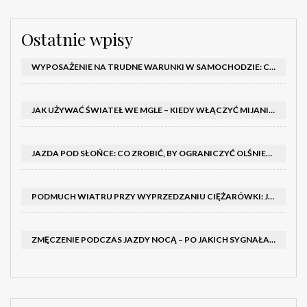
Ostatnie wpisy
WYPOSAŻENIE NA TRUDNE WARUNKI W SAMOCHODZIE: CO MIEĆ ZIMĄ, W TRASIE I NA WYPADEK AWARII
JAK UŻYWAĆ ŚWIATEŁ WE MGLE – KIEDY WŁĄCZYĆ MIJANIA I PRZECIWMGIELNE ORAZ CZEGO NIE ROBIĆ
JAZDA POD SŁOŃCE: CO ZROBIĆ, BY OGRANICZYĆ OLŚNIENIE I POPRAWIĆ WIDOCZNOŚĆ
PODMUCH WIATRU PRZY WYPRZEDZANIU CIĘŻARÓWKI: JAK UTRZYMAĆ TOR JAZDY I OPANOWAĆ AUTO
ZMĘCZENIE PODCZAS JAZDY NOCĄ – PO JAKICH SYGNAŁACH ROZPOZNAĆ SENNOŚĆ ZA KIEROWNICĄ I KIEDY ZROBIĆ PRZERWĘ