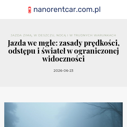
JAZDA ZIMĄ, W DESZCZU, NOCĄ I W TRUDNYCH WARUNKACH
Jazda we mgle: zasady prędkości,
odstępu i świateł w ograniczonej
widoczności
2026-06-23