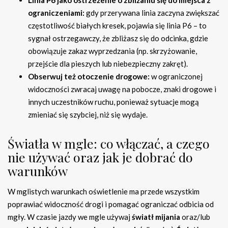
Linia P6 jako ostrzeżenie o zbliżaniu się do miejsca z
ograniczeniami:
gdy przerywana linia zaczyna zwiększać
częstotliwość białych kresek, pojawia się linia P6 – to
sygnał ostrzegawczy, że zbliżasz się do odcinka, gdzie
obowiązuje zakaz wyprzedzania (np. skrzyżowanie,
przejście dla pieszych lub niebezpieczny zakręt).
Obserwuj też otoczenie drogowe:
w ograniczonej
widoczności zwracaj uwagę na pobocze, znaki drogowe i
innych uczestników ruchu, ponieważ sytuacje mogą
zmieniać się szybciej, niż się wydaje.
Światła w mgle: co włączać, a czego
nie używać oraz jak je dobrać do
warunków
W mglistych warunkach oświetlenie ma przede wszystkim
poprawiać widoczność drogi i pomagać ograniczać odbicia od
mgły. W czasie jazdy we mgle używaj
światł mijania
oraz/lub