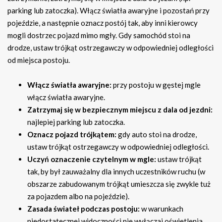
parking lub zatoczka). Włącz światła awaryjne i pozostań przy
pojeździe, a następnie oznacz postój tak, aby inni kierowcy
mogli dostrzec pojazd mimo mgły. Gdy samochód stoi na
drodze, ustaw trójkąt ostrzegawczy w odpowiedniej odległości
od miejsca postoju.
Włącz światła awaryjne:
przy postoju w gęstej mgle
włącz światła awaryjne.
Zatrzymaj się w bezpiecznym miejscu z dala od jezdni:
najlepiej parking lub zatoczka.
Oznacz pojazd trójkątem:
gdy auto stoi na drodze,
ustaw trójkąt ostrzegawczy w odpowiedniej odległości.
Uczyń oznaczenie czytelnym w mgle:
ustaw trójkąt
tak, by był zauważalny dla innych uczestników ruchu (w
obszarze zabudowanym trójkąt umieszcza się zwykle tuż
za pojazdem albo na pojeździe).
Zasada świateł podczas postoju:
w warunkach
niedostatecznej widoczności nie wyłączaj oświetlenia