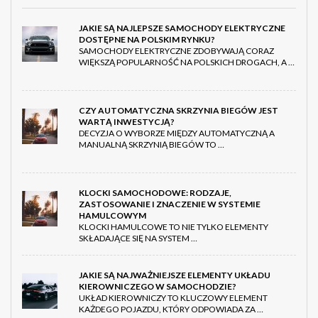
JAKIE SĄ NAJLEPSZE SAMOCHODY ELEKTRYCZNE
DOSTĘPNE NA POLSKIM RYNKU?
SAMOCHODY ELEKTRYCZNE ZDOBYWAJĄ CORAZ
WIĘKSZĄ POPULARNOŚĆ NA POLSKICH DROGACH, A …
CZY AUTOMATYCZNA SKRZYNIA BIEGÓW JEST
WARTĄ INWESTYCJĄ?
DECYZJA O WYBORZE MIĘDZY AUTOMATYCZNĄ A
MANUALNĄ SKRZYNIĄ BIEGÓW TO …
KLOCKI SAMOCHODOWE: RODZAJE,
ZASTOSOWANIE I ZNACZENIE W SYSTEMIE
HAMULCOWYM
KLOCKI HAMULCOWE TO NIE TYLKO ELEMENTY
SKŁADAJĄCE SIĘ NA SYSTEM …
JAKIE SĄ NAJWAŻNIEJSZE ELEMENTY UKŁADU
KIEROWNICZEGO W SAMOCHODZIE?
UKŁAD KIEROWNICZY TO KLUCZOWY ELEMENT
KAŻDEGO POJAZDU, KTÓRY ODPOWIADA ZA …