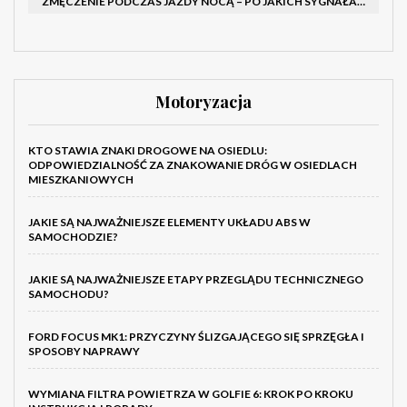
ZMĘCZENIE PODCZAS JAZDY NOCĄ – PO JAKICH SYGNAŁACH ROZPOZNAĆ SENNOŚĆ ZA KIEROWNICĄ I KIEDY ZROBIĆ PRZERWĘ
Motoryzacja
KTO STAWIA ZNAKI DROGOWE NA OSIEDLU:
ODPOWIEDZIALNOŚĆ ZA ZNAKOWANIE DRÓG W OSIEDLACH
MIESZKANIOWYCH
JAKIE SĄ NAJWAŻNIEJSZE ELEMENTY UKŁADU ABS W
SAMOCHODZIE?
JAKIE SĄ NAJWAŻNIEJSZE ETAPY PRZEGLĄDU TECHNICZNEGO
SAMOCHODU?
FORD FOCUS MK1: PRZYCZYNY ŚLIZGAJĄCEGO SIĘ SPRZĘGŁA I
SPOSOBY NAPRAWY
WYMIANA FILTRA POWIETRZA W GOLFIE 6: KROK PO KROKU