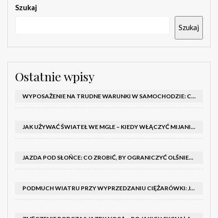
Szukaj
Szukaj
Ostatnie wpisy
WYPOSAŻENIE NA TRUDNE WARUNKI W SAMOCHODZIE: CO MIEĆ ZIMĄ, W TRASIE I NA WYPADEK AWARII
JAK UŻYWAĆ ŚWIATEŁ WE MGLE – KIEDY WŁĄCZYĆ MIJANIA I PRZECIWMGIELNE ORAZ CZEGO NIE ROBIĆ
JAZDA POD SŁOŃCE: CO ZROBIĆ, BY OGRANICZYĆ OLŚNIENIE I POPRAWIĆ WIDOCZNOŚĆ
PODMUCH WIATRU PRZY WYPRZEDZANIU CIĘŻARÓWKI: JAK UTRZYMAĆ TOR JAZDY I OPANOWAĆ AUTO