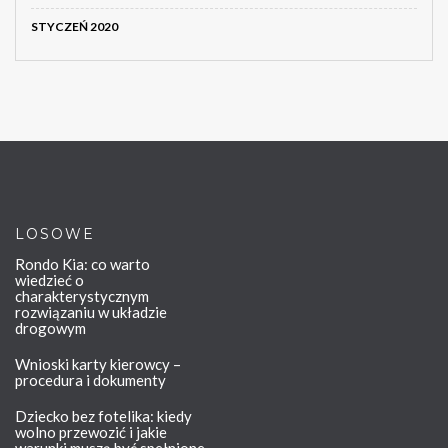
STYCZEŃ 2020
LOSOWE
Rondo Kia: co warto
wiedzieć o
charakterystycznym
rozwiązaniu w układzie
drogowym
Wnioski karty kierowcy –
procedura i dokumenty
Dziecko bez fotelika: kiedy
wolno przewozić i jakie
warunki muszą być spełnione