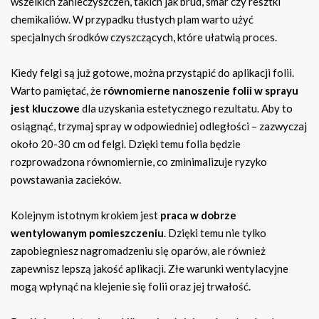
wszelkich zanieczyszczeń, takich jak brud, smar czy resztki
chemikaliów. W przypadku tłustych plam warto użyć
specjalnych środków czyszczących, które ułatwią proces.
Kiedy felgi są już gotowe, można przystąpić do aplikacji folii.
Warto pamiętać, że
równomierne nanoszenie folii w sprayu
jest kluczowe
dla uzyskania estetycznego rezultatu. Aby to
osiągnąć, trzymaj spray w odpowiedniej odległości – zazwyczaj
około 20-30 cm od felgi. Dzięki temu folia będzie
rozprowadzona równomiernie, co zminimalizuje ryzyko
powstawania zacieków.
Kolejnym istotnym krokiem jest
praca w dobrze
wentylowanym pomieszczeniu
. Dzięki temu nie tylko
zapobiegniesz nagromadzeniu się oparów, ale również
zapewnisz lepszą jakość aplikacji. Złe warunki wentylacyjne
mogą wpłynąć na klejenie się folii oraz jej trwałość.