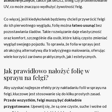
atmosferycznych
, takich jak deszcz, śnieg czy promieniowanie
UV, co może znacząco wydłużyć żywotność felg.
Co więcej, jeśli kiedykolwiek będziemy chcieli przywrócić felgi
do ich pierwotnego wyglądu, folię można
łatwo usunąć
bez
pozostawiania śladów. Takie rozwiązanie daje elastyczność
oraz komfort, szczególnie dla osób, które lubią często zmieniać
wygląd swojego pojazdu. To sprawia, że folia w sprayu jest
atrakcyjną alternatywą dla tradycyjnego malowania, oferując
wiele korzyści zarówno praktycznych, jak i estetycznych.
Jak prawidłowo nałożyć folię w
sprayu na felgi?
Aby uzyskać najlepsze efekty przy nakładaniu folii w sprayu na
felgi, kluczowe jest stosowanie się do kilku prostych zasad.
Przede wszystkim, felgi muszą być dokładnie
przygotowane
. Upewnij się, że są one czyste, suche i wolne od