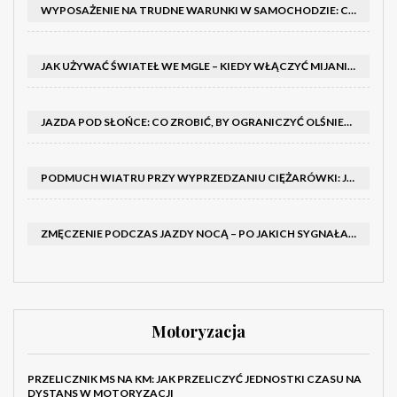
WYPOSAŻENIE NA TRUDNE WARUNKI W SAMOCHODZIE: CO MIEĆ ZIMĄ, W TRASIE I NA WYPADEK AWARII
JAK UŻYWAĆ ŚWIATEŁ WE MGLE – KIEDY WŁĄCZYĆ MIJANIA I PRZECIWMGIELNE ORAZ CZEGO NIE ROBIĆ
JAZDA POD SŁOŃCE: CO ZROBIĆ, BY OGRANICZYĆ OLŚNIENIE I POPRAWIĆ WIDOCZNOŚĆ
PODMUCH WIATRU PRZY WYPRZEDZANIU CIĘŻARÓWKI: JAK UTRZYMAĆ TOR JAZDY I OPANOWAĆ AUTO
ZMĘCZENIE PODCZAS JAZDY NOCĄ – PO JAKICH SYGNAŁACH ROZPOZNAĆ SENNOŚĆ ZA KIEROWNICĄ I KIEDY ZROBIĆ PRZERWĘ
Motoryzacja
PRZELICZNIK MS NA KM: JAK PRZELICZYĆ JEDNOSTKI CZASU NA
DYSTANS W MOTORYZACJI