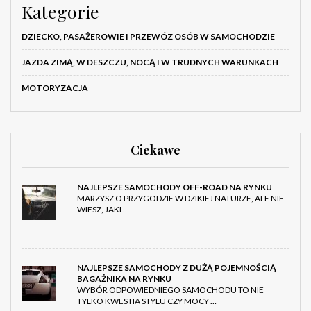
Kategorie
DZIECKO, PASAŻEROWIE I PRZEWÓZ OSÓB W SAMOCHODZIE
JAZDA ZIMĄ, W DESZCZU, NOCĄ I W TRUDNYCH WARUNKACH
MOTORYZACJA
Ciekawe
NAJLEPSZE SAMOCHODY OFF-ROAD NA RYNKU
MARZYSZ O PRZYGODZIE W DZIKIEJ NATURZE, ALE NIE
WIESZ, JAKI …
NAJLEPSZE SAMOCHODY Z DUŻĄ POJEMNOŚCIĄ
BAGAŻNIKA NA RYNKU
WYBÓR ODPOWIEDNIEGO SAMOCHODU TO NIE
TYLKO KWESTIA STYLU CZY MOCY …