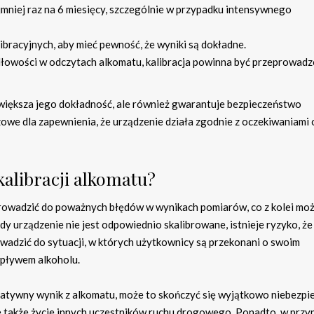
mniej raz na 6 miesięcy, szczególnie w przypadku intensywnego
bracyjnych, aby mieć pewność, że wyniki są dokładne.
dłowości w odczytach alkomatu, kalibracja powinna być przeprowad
zwiększa jego dokładność, ale również gwarantuje bezpieczeństwo
czowe dla zapewnienia, że urządzenie działa zgodnie z oczekiwaniami 
kalibracji alkomatu?
rowadzić do poważnych błędów w wynikach pomiarów, co z kolei moż
y urządzenie nie jest odpowiednio skalibrowane, istnieje ryzyko, że
adzić do sytuacji, w których użytkownicy są przekonani o swoim
wpływem alkoholu.
egatywny wynik z alkomatu, może to skończyć się wyjątkowo niebezp
 ale także życie innych uczestników ruchu drogowego. Ponadto, w prz