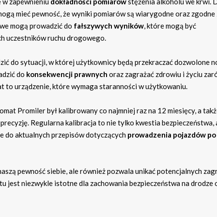
ę w zapewnieniu
dokładności pomiarów
stężenia alkoholu we krwi. D
mogą mieć pewność, że wyniki pomiarów są wiarygodne oraz zgodne 
rowe mogą prowadzić do
fałszywych wyników
, które mogą być
nych uczestników ruchu drogowego.
ić do sytuacji, w której użytkownicy będą przekraczać dozwolone 
adzić do
konsekwencji prawnych
oraz zagrażać zdrowiu i życiu za
mat to urządzenie, które wymaga staranności w użytkowaniu.
omat Promiler był kalibrowany co najmniej raz na 12 miesięcy, a tak
ecyzję. Regularna kalibracja to nie tylko kwestia bezpieczeństwa, 
ne do aktualnych przepisów dotyczących
prowadzenia pojazdów po
naszą pewność siebie, ale również pozwala unikać potencjalnych zag
tu jest niezwykle istotne dla zachowania bezpieczeństwa na drodze 