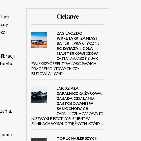
Ciekawe
o było
iedy
lko
ZASILACZ DO
WKRĘTARKI ZAMIAST
BATERII: PRAKTYCZNE
ROZWIĄZANIE DLA
MAJSTERKOWICZÓW
ibracji
ZASTANAWIASZ SIĘ, JAK
dzenia
ZWIĘKSZYĆ EFEKTYWNOŚĆ SWOICH
PRAC REMONTOWYCH CZY
BUDOWLANYCH? …
JAK DZIAŁA
ZAPALNICZKA ŻAROWA:
ZASADA DZIAŁANIA I
ZASTOSOWANIE W
SAMOCHODACH
zenia.
ZAPALNICZKA ŻAROWA TO
NIEZWYKLE ISTOTNY ELEMENT W
SILNIKACH WYSOKOPRĘŻNYCH, KTÓRY …
e pomóc
TOP 10 NAJLEPSZYCH