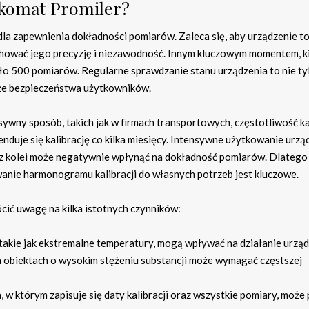
alkomat Promiler?
 dla zapewnienia dokładności pomiarów. Zaleca się, aby urządzenie t
achować jego precyzję i niezawodność. Innym kluczowym momentem, k
oło 500 pomiarów. Regularne sprawdzanie stanu urządzenia to nie ty
kże bezpieczeństwa użytkowników.
ny sposób, takich jak w firmach transportowych, częstotliwość kal
duje się kalibrację co kilka miesięcy. Intensywne użytkowanie urzą
 z kolei może negatywnie wpłynąć na dokładność pomiarów. Dlatego
anie harmonogramu kalibracji do własnych potrzeb jest kluczowe.
cić uwagę na kilka istotnych czynników:
takie jak ekstremalne temperatury, mogą wpływać na działanie urząd
biektach o wysokim stężeniu substancji może wymagać częstszej
 w którym zapisuje się daty kalibracji oraz wszystkie pomiary, moż