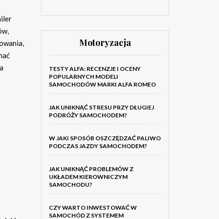
iler
ów,
Motoryzacja
owania,
znać
ia
TESTY ALFA: RECENZJE I OCENY
POPULARNYCH MODELI
SAMOCHODÓW MARKI ALFA ROMEO
JAK UNIKNĄĆ STRESU PRZY DŁUGIEJ
PODRÓŻY SAMOCHODEM?
W JAKI SPOSÓB OSZCZĘDZAĆ PALIWO
PODCZAS JAZDY SAMOCHODEM?
JAK UNIKNĄĆ PROBLEMÓW Z
UKŁADEM KIEROWNICZYM
SAMOCHODU?
CZY WARTO INWESTOWAĆ W
SAMOCHÓD Z SYSTEMEM