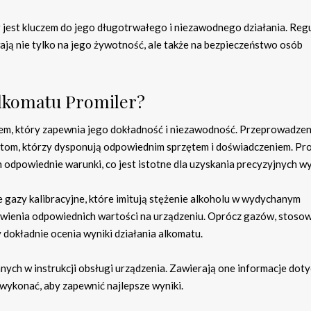
 jest kluczem do jego długotrwałego i niezawodnego działania. Reg
ją nie tylko na jego żywotność, ale także na bezpieczeństwo osób
alkomatu Promiler?
sem, który zapewnia jego dokładność i niezawodność. Przeprowadzen
listom, którzy dysponują odpowiednim sprzętem i doświadczeniem. Pr
 odpowiednie warunki, co jest istotne dla uzyskania precyzyjnych w
e gazy kalibracyjne, które imitują stężenie alkoholu w wydychanym
tawienia odpowiednich wartości na urządzeniu. Oprócz gazów, stoso
 dokładnie ocenia wyniki działania alkomatu.
nych w instrukcji obsługi urządzenia. Zawierają one informacje dot
y wykonać, aby zapewnić najlepsze wyniki.