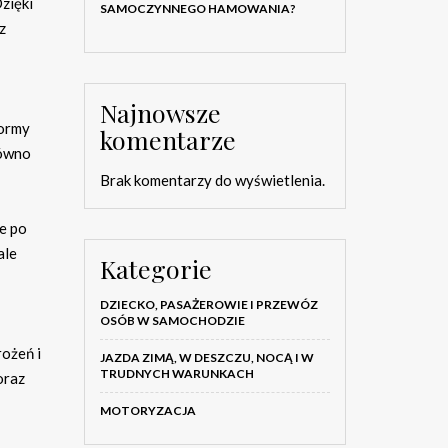
zięki
SAMOCZYNNEGO HAMOWANIA?
z
Najnowsze
normy
komentarze
równo
Brak komentarzy do wyświetlenia.
że po
ale
Kategorie
DZIECKO, PASAŻEROWIE I PRZEWÓZ
OSÓB W SAMOCHODZIE
rożeń i
JAZDA ZIMĄ, W DESZCZU, NOCĄ I W
TRUDNYCH WARUNKACH
oraz
MOTORYZACJA