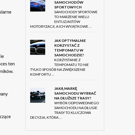
SAMOCHODÓW
SPORTOWYCH
ularne
SAMOCHODY SPORTOWE
TO MARZENIE WIELU
ENTUZJASTÓW
MOTORYZACJI, A ICH WYJĄTKOWE …
JAK OPTYMALNIE
KORZYSTAĆ Z
TEMPOMATU W
SAMOCHODZIE?
ie
KORZYSTANIE Z
oces ten
TEMPOMATU TO NIE
TYLKO SPOSÓB NA ZWIĘKSZENIE
yników.
KOMFORTU …
JAKĄ MARKĘ
wany
SAMOCHODU WYBRAĆ
NA DŁUŻSZE TRASY?
WYBÓR ODPOWIEDNIEGO
SAMOCHODU NA DŁUGIE
TRASY TO KLUCZOWA
yczące
DECYZJA, KTÓRA …