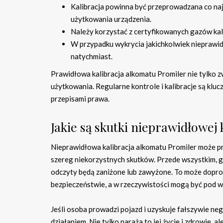
Kalibracja powinna być przeprowadzana co naj
użytkowania urządzenia.
Należy korzystać z certyfikowanych gazów kali
W przypadku wykrycia jakichkolwiek nieprawi
natychmiast.
Prawidłowa kalibracja alkomatu Promiler nie tylko 
użytkowania. Regularne kontrole i kalibracje są klu
przepisami prawa.
Jakie są skutki nieprawidłowej 
Nieprawidłowa kalibracja alkomatu Promiler może p
szereg niekorzystnych skutków. Przede wszystkim, gd
odczyty będą zaniżone lub zawyżone. To może doprow
bezpieczeństwie, a w rzeczywistości mogą być pod 
Jeśli osoba prowadzi pojazd i uzyskuje fałszywie n
działaniem. Nie tylko naraża to jej życie i zdrowie,