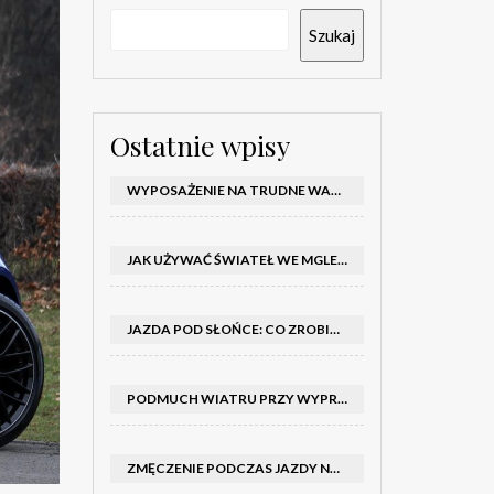
Szukaj
Ostatnie wpisy
WYPOSAŻENIE NA TRUDNE WARUNKI W SAMOCHODZIE: CO MIEĆ ZIMĄ, W TRASIE I NA WYPADEK AWARII
JAK UŻYWAĆ ŚWIATEŁ WE MGLE – KIEDY WŁĄCZYĆ MIJANIA I PRZECIWMGIELNE ORAZ CZEGO NIE ROBIĆ
JAZDA POD SŁOŃCE: CO ZROBIĆ, BY OGRANICZYĆ OLŚNIENIE I POPRAWIĆ WIDOCZNOŚĆ
PODMUCH WIATRU PRZY WYPRZEDZANIU CIĘŻARÓWKI: JAK UTRZYMAĆ TOR JAZDY I OPANOWAĆ AUTO
ZMĘCZENIE PODCZAS JAZDY NOCĄ – PO JAKICH SYGNAŁACH ROZPOZNAĆ SENNOŚĆ ZA KIEROWNICĄ I KIEDY ZROBIĆ PRZERWĘ