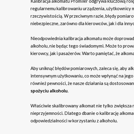
Kalibracja alkomatu Promiler odgrywa kluczową rol
regularnemu kalibrowaniu urządzenia, użytkownicy 
rzeczywistością. W przeciwnym razie, błędy pomia
niebezpieczne, zarówno dla kierowców, jak i dla in
Nieodpowiednia kalibracja alkomatu może doprowadz
alkoholu, nie będąc tego świadomymi. Może to prow
kierowcy, jak i pasażerów. Warto pamiętać, że alko
Aby uniknąć błędów pomiarowych, zaleca się, aby alk
intensywnym użytkowaniu, co może wpłynąć na jego pr
również pewności, że nasze działania są dostosowa
spożyciu alkoholu
.
Właściwie skalibrowany alkomat nie tylko zwiększa 
nieprzyjemności. Dlatego dbanie o kalibrację alkoma
odpowiedzialności w korzystaniu z alkoholu.