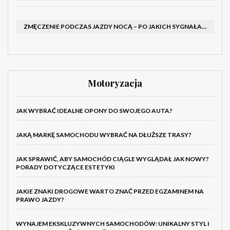
ZMĘCZENIE PODCZAS JAZDY NOCĄ – PO JAKICH SYGNAŁACH ROZPOZNAĆ SENNOŚĆ ZA KIEROWNICĄ I KIEDY ZROBIĆ PRZERWĘ
Motoryzacja
JAK WYBRAĆ IDEALNE OPONY DO SWOJEGO AUTA?
JAKĄ MARKĘ SAMOCHODU WYBRAĆ NA DŁUŻSZE TRASY?
JAK SPRAWIĆ, ABY SAMOCHÓD CIĄGLE WYGLĄDAŁ JAK NOWY?
PORADY DOTYCZĄCE ESTETYKI
JAKIE ZNAKI DROGOWE WARTO ZNAĆ PRZED EGZAMINEM NA
PRAWO JAZDY?
WYNAJEM EKSKLUZYWNYCH SAMOCHODÓW: UNIKALNY STYL I