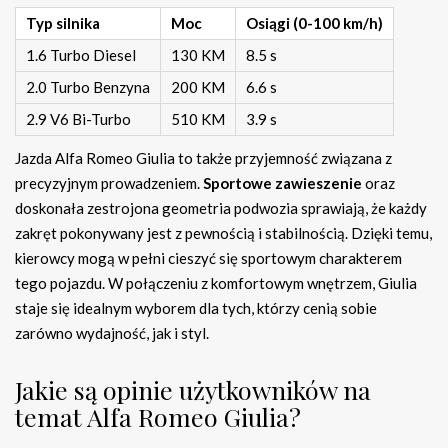
Typ silnika
Moc
Osiągi (0-100 km/h)
1.6 Turbo Diesel
130 KM
8.5 s
2.0 Turbo Benzyna
200 KM
6.6 s
2.9 V6 Bi-Turbo
510 KM
3.9 s
Jazda Alfa Romeo Giulia to także przyjemność związana z
precyzyjnym prowadzeniem.
Sportowe zawieszenie
oraz
doskonała zestrojona geometria podwozia sprawiają, że każdy
zakręt pokonywany jest z pewnością i stabilnością. Dzięki temu,
kierowcy mogą w pełni cieszyć się sportowym charakterem
tego pojazdu. W połączeniu z komfortowym wnętrzem, Giulia
staje się idealnym wyborem dla tych, którzy cenią sobie
zarówno wydajność, jak i styl.
Jakie są opinie użytkowników na
temat Alfa Romeo Giulia?