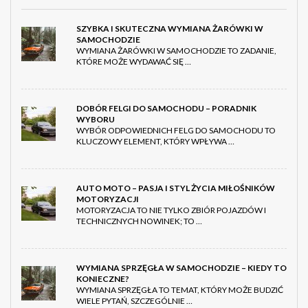
SZYBKA I SKUTECZNA WYMIANA ŻARÓWKI W
SAMOCHODZIE
WYMIANA ŻARÓWKI W SAMOCHODZIE TO ZADANIE,
KTÓRE MOŻE WYDAWAĆ SIĘ …
DOBÓR FELGI DO SAMOCHODU – PORADNIK
WYBORU
WYBÓR ODPOWIEDNICH FELG DO SAMOCHODU TO
KLUCZOWY ELEMENT, KTÓRY WPŁYWA …
AUTO MOTO – PASJA I STYL ŻYCIA MIŁOŚNIKÓW
MOTORYZACJI
MOTORYZACJA TO NIE TYLKO ZBIÓR POJAZDÓW I
TECHNICZNYCH NOWINEK; TO …
WYMIANA SPRZĘGŁA W SAMOCHODZIE – KIEDY TO
KONIECZNE?
WYMIANA SPRZĘGŁA TO TEMAT, KTÓRY MOŻE BUDZIĆ
WIELE PYTAŃ, SZCZEGÓLNIE …