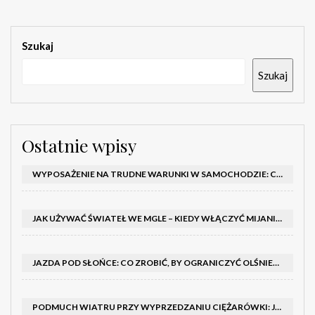
Szukaj
Szukaj
Ostatnie wpisy
WYPOSAŻENIE NA TRUDNE WARUNKI W SAMOCHODZIE: CO MIEĆ ZIMĄ, W TRASIE I NA WYPADEK AWARII
JAK UŻYWAĆ ŚWIATEŁ WE MGLE – KIEDY WŁĄCZYĆ MIJANIA I PRZECIWMGIELNE ORAZ CZEGO NIE ROBIĆ
JAZDA POD SŁOŃCE: CO ZROBIĆ, BY OGRANICZYĆ OLŚNIENIE I POPRAWIĆ WIDOCZNOŚĆ
PODMUCH WIATRU PRZY WYPRZEDZANIU CIĘŻARÓWKI: JAK UTRZYMAĆ TOR JAZDY I OPANOWAĆ AUTO