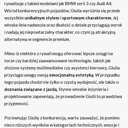
rywalizuje z takimi modelami jak BMW serii 3 czy Audi A4.
Wśród konkurencyjnych pojazdów, Giulia wyróżnia się przede
wszystkim
unikalnym stylem
i
sportowym charakterem
. Jej
włoska linia nadwozia oraz dbałość o detale przyciągają wzrok
i nadają jej niepowtarzalny charakter, co czyni ją atrakcyjną
alternatywą w segmencie premium.
Mimo iż niektóre z rywali mogą oferować lepsze osiągi na
torze czy bardziej zaawansowane technologie, takich jak
złożone systemy multimedialne czy asystenci kierowcy, Giulia
przyciąga uwagę swoją
emocjonalną estetyką
. W przypadku
tego pojazdu chodzi nie tylko o czystą wydajność, ale także o
doznania związane z jazdą
. Słynne włoskie inżynieria i
projektowanie zapewniają, że prowadzenie Giulii to prawdziwa
przyjemność.
Porównując Giulię z konkurencją, warto zauważyć, że pomimo
nieco niższych wyników w kategoriach technicznych, emocje i