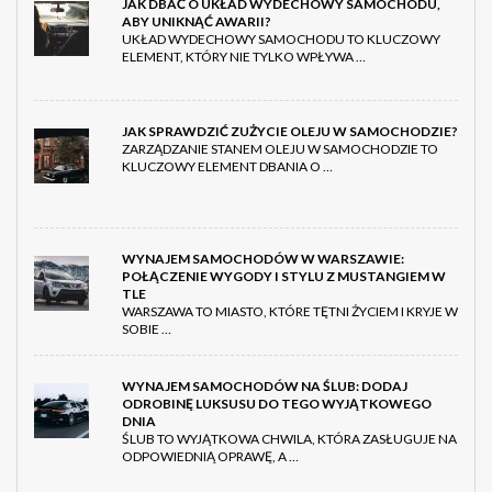
JAK DBAĆ O UKŁAD WYDECHOWY SAMOCHODU,
ABY UNIKNĄĆ AWARII?
UKŁAD WYDECHOWY SAMOCHODU TO KLUCZOWY
ELEMENT, KTÓRY NIE TYLKO WPŁYWA …
JAK SPRAWDZIĆ ZUŻYCIE OLEJU W SAMOCHODZIE?
ZARZĄDZANIE STANEM OLEJU W SAMOCHODZIE TO
KLUCZOWY ELEMENT DBANIA O …
WYNAJEM SAMOCHODÓW W WARSZAWIE:
POŁĄCZENIE WYGODY I STYLU Z MUSTANGIEM W
TLE
WARSZAWA TO MIASTO, KTÓRE TĘTNI ŻYCIEM I KRYJE W
SOBIE …
WYNAJEM SAMOCHODÓW NA ŚLUB: DODAJ
ODROBINĘ LUKSUSU DO TEGO WYJĄTKOWEGO
DNIA
ŚLUB TO WYJĄTKOWA CHWILA, KTÓRA ZASŁUGUJE NA
ODPOWIEDNIĄ OPRAWĘ, A …