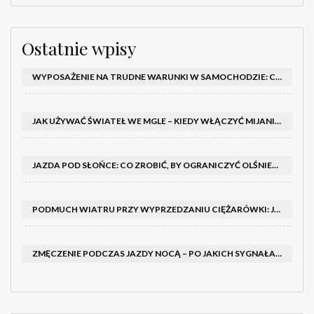
Ostatnie wpisy
WYPOSAŻENIE NA TRUDNE WARUNKI W SAMOCHODZIE: CO MIEĆ ZIMĄ, W TRASIE I NA WYPADEK AWARII
JAK UŻYWAĆ ŚWIATEŁ WE MGLE – KIEDY WŁĄCZYĆ MIJANIA I PRZECIWMGIELNE ORAZ CZEGO NIE ROBIĆ
JAZDA POD SŁOŃCE: CO ZROBIĆ, BY OGRANICZYĆ OLŚNIENIE I POPRAWIĆ WIDOCZNOŚĆ
PODMUCH WIATRU PRZY WYPRZEDZANIU CIĘŻARÓWKI: JAK UTRZYMAĆ TOR JAZDY I OPANOWAĆ AUTO
ZMĘCZENIE PODCZAS JAZDY NOCĄ – PO JAKICH SYGNAŁACH ROZPOZNAĆ SENNOŚĆ ZA KIEROWNICĄ I KIEDY ZROBIĆ PRZERWĘ