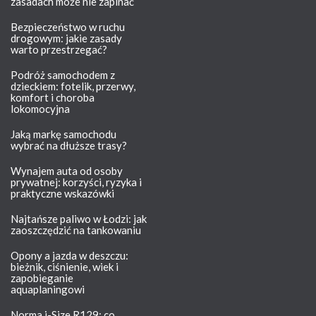
zasadach może nie zapinać
Bezpieczeństwo w ruchu
drogowym: jakie zasady
warto przestrzegać?
Podróż samochodem z
dzieckiem: fotelik, przerwy,
komfort i choroba
lokomocyjna
Jaką markę samochodu
wybrać na dłuższe trasy?
Wynajem auta od osoby
prywatnej: korzyści, ryzyka i
praktyczne wskazówki
Najtańsze paliwo w Łodzi: jak
zaoszczędzić na tankowaniu
Opony a jazda w deszczu:
bieżnik, ciśnienie, wiek i
zapobieganie
aquaplaningowi
Norma i-Size R129: co