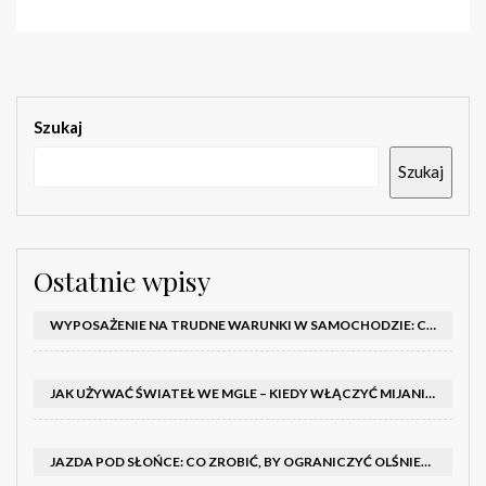
Szukaj
Szukaj
Ostatnie wpisy
WYPOSAŻENIE NA TRUDNE WARUNKI W SAMOCHODZIE: CO MIEĆ ZIMĄ, W TRASIE I NA WYPADEK AWARII
JAK UŻYWAĆ ŚWIATEŁ WE MGLE – KIEDY WŁĄCZYĆ MIJANIA I PRZECIWMGIELNE ORAZ CZEGO NIE ROBIĆ
JAZDA POD SŁOŃCE: CO ZROBIĆ, BY OGRANICZYĆ OLŚNIENIE I POPRAWIĆ WIDOCZNOŚĆ