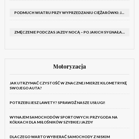
PODMUCH WIATRU PRZY WYPRZEDZANIU CIĘŻARÓWKI: JAK UTRZYMAĆ TOR JAZDY I OPANOWAĆ AUTO
ZMĘCZENIE PODCZAS JAZDY NOCĄ – PO JAKICH SYGNAŁACH ROZPOZNAĆ SENNOŚĆ ZA KIEROWNICĄ I KIEDY ZROBIĆ PRZERWĘ
Motoryzacja
JAK UTRZYMAĆ CZYSTOŚĆ W ZNACZNEJ MIERZE KILOMETRYKĘ
SWOJEGO AUTA?
POTRZEBUJESZ LAWETY? SPRAWDŹ NASZE USŁUGI!
WYNAJEM SAMOCHODÓW SPORTOWYCH: PRZYGODA NA
KÓŁKACH DLA MIŁOŚNIKÓW SZYBKIEJ JAZDY
DLACZEGO WARTO WYBIERAĆ SAMOCHODY Z NISKIM