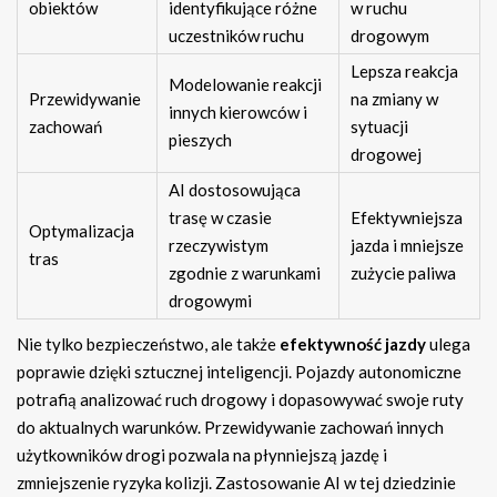
obiektów
identyfikujące różne
w ruchu
uczestników ruchu
drogowym
Lepsza reakcja
Modelowanie reakcji
Przewidywanie
na zmiany w
innych kierowców i
zachowań
sytuacji
pieszych
drogowej
AI dostosowująca
trasę w czasie
Efektywniejsza
Optymalizacja
rzeczywistym
jazda i mniejsze
tras
zgodnie z warunkami
zużycie paliwa
drogowymi
Nie tylko bezpieczeństwo, ale także
efektywność jazdy
ulega
poprawie dzięki sztucznej inteligencji. Pojazdy autonomiczne
potrafią analizować ruch drogowy i dopasowywać swoje ruty
do aktualnych warunków. Przewidywanie zachowań innych
użytkowników drogi pozwala na płynniejszą jazdę i
zmniejszenie ryzyka kolizji. Zastosowanie AI w tej dziedzinie