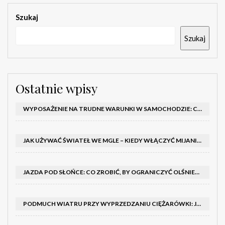
Szukaj
Szukaj
Ostatnie wpisy
WYPOSAŻENIE NA TRUDNE WARUNKI W SAMOCHODZIE: CO MIEĆ ZIMĄ, W TRASIE I NA WYPADEK AWARII
JAK UŻYWAĆ ŚWIATEŁ WE MGLE – KIEDY WŁĄCZYĆ MIJANIA I PRZECIWMGIELNE ORAZ CZEGO NIE ROBIĆ
JAZDA POD SŁOŃCE: CO ZROBIĆ, BY OGRANICZYĆ OLŚNIENIE I POPRAWIĆ WIDOCZNOŚĆ
PODMUCH WIATRU PRZY WYPRZEDZANIU CIĘŻARÓWKI: JAK UTRZYMAĆ TOR JAZDY I OPANOWAĆ AUTO