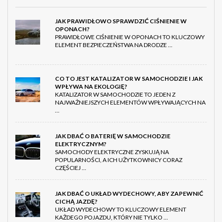
JAK PRAWIDŁOWO SPRAWDZIĆ CIŚNIENIE W
OPONACH?
PRAWIDŁOWE CIŚNIENIE W OPONACH TO KLUCZOWY
ELEMENT BEZPIECZEŃSTWA NA DRODZE …
CO TO JEST KATALIZATOR W SAMOCHODZIE I JAK
WPŁYWA NA EKOLOGIĘ?
KATALIZATOR W SAMOCHODZIE TO JEDEN Z
NAJWAŻNIEJSZYCH ELEMENTÓW WPŁYWAJĄCYCH NA
…
JAK DBAĆ O BATERIĘ W SAMOCHODZIE
ELEKTRYCZNYM?
SAMOCHODY ELEKTRYCZNE ZYSKUJĄ NA
POPULARNOŚCI, A ICH UŻYTKOWNICY CORAZ
CZĘŚCIEJ …
JAK DBAĆ O UKŁAD WYDECHOWY, ABY ZAPEWNIĆ
CICHĄ JAZDĘ?
UKŁAD WYDECHOWY TO KLUCZOWY ELEMENT
KAŻDEGO POJAZDU, KTÓRY NIE TYLKO …