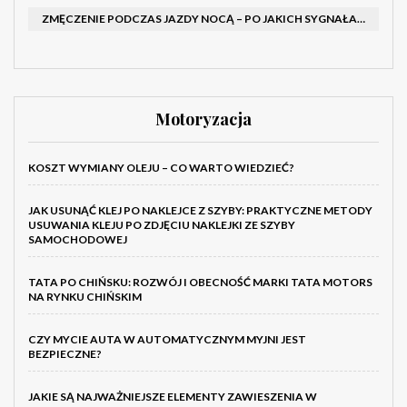
ZMĘCZENIE PODCZAS JAZDY NOCĄ – PO JAKICH SYGNAŁACH ROZPOZNAĆ SENNOŚĆ ZA KIEROWNICĄ I KIEDY ZROBIĆ PRZERWĘ
Motoryzacja
KOSZT WYMIANY OLEJU – CO WARTO WIEDZIEĆ?
JAK USUNĄĆ KLEJ PO NAKLEJCE Z SZYBY: PRAKTYCZNE METODY
USUWANIA KLEJU PO ZDJĘCIU NAKLEJKI ZE SZYBY
SAMOCHODOWEJ
TATA PO CHIŃSKU: ROZWÓJ I OBECNOŚĆ MARKI TATA MOTORS
NA RYNKU CHIŃSKIM
CZY MYCIE AUTA W AUTOMATYCZNYM MYJNI JEST
BEZPIECZNE?
JAKIE SĄ NAJWAŻNIEJSZE ELEMENTY ZAWIESZENIA W