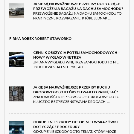
JAKIE SĄ NAJWAŻNIEJSZE PRZEPISY DOTYCZĄCE
PRZEWOŻENIA BAGAŻU NA DACHU SAMOCHODU?
PRZEWOŻENIE BAGAŻU NA DACHU SAMOCHODU TO
PRAKTYCZNE ROZWIĄZANIE, KTÓRE JEDNAK …
FIRMA ROBEX ROBERT STAWORKO
CENNIK OBSZYCIA FOTELI SAMOCHODOWYCH –
NOWY WYGLĄD WNĘTRZA
ZMIANA WYGLĄDU WNĘTRZA SAMOCHODU TO NIE
TYLKO KWESTIA ESTETYKI, ALE …
JAKIE SĄ NAJWAŻNIEJSZE PRZEPISY RUCHU
DROGOWEGO, O KTÓRYCH WARTO PAMIĘTAĆ?
ZNAJOMOŚĆ PRZEPISÓW RUCHU DROGOWEGO TO
KLUCZ DO BEZPIECZEŃSTWA NA DROGACH. …
ODKUPIENIE SZKODY OC: OPINIE I WSKAZÓWKI
DOTYCZĄCE PROCEDURY
ODKUPIENIE SZKODY OC TO TEMAT, KTÓRY MOŻE