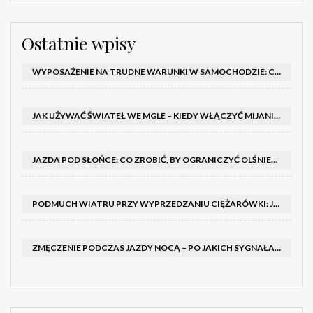
Ostatnie wpisy
WYPOSAŻENIE NA TRUDNE WARUNKI W SAMOCHODZIE: CO MIEĆ ZIMĄ, W TRASIE I NA WYPADEK AWARII
JAK UŻYWAĆ ŚWIATEŁ WE MGLE – KIEDY WŁĄCZYĆ MIJANIA I PRZECIWMGIELNE ORAZ CZEGO NIE ROBIĆ
JAZDA POD SŁOŃCE: CO ZROBIĆ, BY OGRANICZYĆ OLŚNIENIE I POPRAWIĆ WIDOCZNOŚĆ
PODMUCH WIATRU PRZY WYPRZEDZANIU CIĘŻARÓWKI: JAK UTRZYMAĆ TOR JAZDY I OPANOWAĆ AUTO
ZMĘCZENIE PODCZAS JAZDY NOCĄ – PO JAKICH SYGNAŁACH ROZPOZNAĆ SENNOŚĆ ZA KIEROWNICĄ I KIEDY ZROBIĆ PRZERWĘ