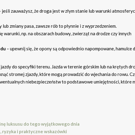
eśli zauważysz, że droga jest w złym stanie lub warunki atmosferyc
 lub zmiany pasa, zawsze rób to płynnie i z wyprzedzeniem.
ę warunki, np. na obszarach budowy, zwierząt na drodze czy innych
zdu
– upewnij się, że opony są odpowiednio napompowane, hamulce d
azdy do specyfiki terenu. Jazda w terenie górskim lub na krętych d
iknąć stromej zjazdy, które mogą prowadzić do wjechania do rowu. C
ewentualnych niebezpieczeństw to podstawowe umiejętności, które
nę luksusu do tego wyjątkowego dnia
, ryzyka i praktyczne wskazówki