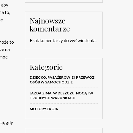
, aby
na to,
Najnowsze
ne
komentarze
Brak komentarzy do wyświetlenia.
 może to
że na
omoc.
Kategorie
DZIECKO, PASAŻEROWIE I PRZEWÓZ
OSÓB W SAMOCHODZIE
JAZDA ZIMĄ, W DESZCZU, NOCĄ I W
TRUDNYCH WARUNKACH
MOTORYZACJA
ji, gdy