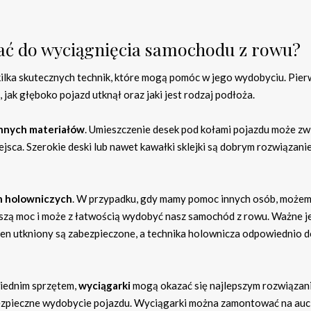
wać do wyciągnięcia samochodu z rowu?
kilka skutecznych technik, które mogą pomóc w jego wydobyciu. Pie
 jak głęboko pojazd utknął oraz jaki jest rodzaj podłoża.
innych materiałów
. Umieszczenie desek pod kołami pojazdu może zw
ejsca. Szerokie deski lub nawet kawałki sklejki są dobrym rozwiązani
in holowniczych
. W przypadku, gdy mamy pomoc innych osób, może
szą moc i może z łatwością wydobyć nasz samochód z rowu. Ważne je
 ten utkniony są zabezpieczone, a technika holownicza odpowiednio 
wiednim sprzętem,
wyciągarki
mogą okazać się najlepszym rozwiązan
bezpieczne wydobycie pojazdu. Wyciągarki można zamontować na auci