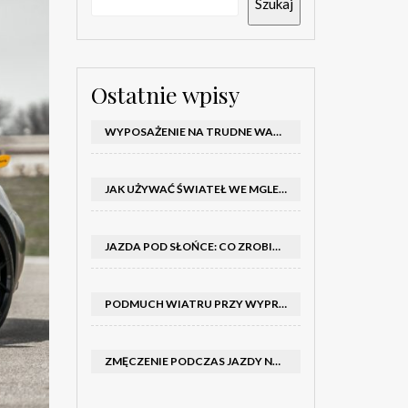
Szukaj
Ostatnie wpisy
WYPOSAŻENIE NA TRUDNE WARUNKI W SAMOCHODZIE: CO MIEĆ ZIMĄ, W TRASIE I NA WYPADEK AWARII
JAK UŻYWAĆ ŚWIATEŁ WE MGLE – KIEDY WŁĄCZYĆ MIJANIA I PRZECIWMGIELNE ORAZ CZEGO NIE ROBIĆ
JAZDA POD SŁOŃCE: CO ZROBIĆ, BY OGRANICZYĆ OLŚNIENIE I POPRAWIĆ WIDOCZNOŚĆ
PODMUCH WIATRU PRZY WYPRZEDZANIU CIĘŻARÓWKI: JAK UTRZYMAĆ TOR JAZDY I OPANOWAĆ AUTO
ZMĘCZENIE PODCZAS JAZDY NOCĄ – PO JAKICH SYGNAŁACH ROZPOZNAĆ SENNOŚĆ ZA KIEROWNICĄ I KIEDY ZROBIĆ PRZERWĘ