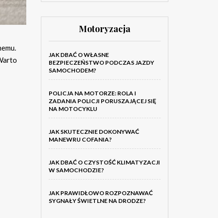
Motoryzacja
nemu.
JAK DBAĆ O WŁASNE
 Warto
BEZPIECZEŃSTWO PODCZAS JAZDY
SAMOCHODEM?
POLICJA NA MOTORZE: ROLA I
ZADANIA POLICJI PORUSZAJĄCEJ SIĘ
NA MOTOCYKLU
JAK SKUTECZNIE DOKONYWAĆ
MANEWRU COFANIA?
JAK DBAĆ O CZYSTOŚĆ KLIMATYZACJI
W SAMOCHODZIE?
JAK PRAWIDŁOWO ROZPOZNAWAĆ
SYGNAŁY ŚWIETLNE NA DRODZE?