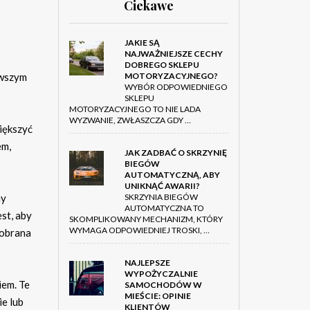
Ciekawe
JAKIE SĄ
NAJWAŻNIEJSZE CECHY
DOBREGO SKLEPU
MOTORYZACYJNEGO?
rwszym
WYBÓR ODPOWIEDNIEGO
SKLEPU
MOTORYZACYJNEGO TO NIE LADA
WYZWANIE, ZWŁASZCZA GDY …
iększyć
em,
JAK ZADBAĆ O SKRZYNIĘ
BIEGÓW
AUTOMATYCZNĄ, ABY
UNIKNĄĆ AWARII?
SKRZYNIA BIEGÓW
my
AUTOMATYCZNA TO
st, aby
SKOMPLIKOWANY MECHANIZM, KTÓRY
WYMAGA ODPOWIEDNIEJ TROSKI, …
dobrana
NAJLEPSZE
WYPOŻYCZALNIE
iem. Te
SAMOCHODÓW W
MIEŚCIE: OPINIE
e lub
KLIENTÓW