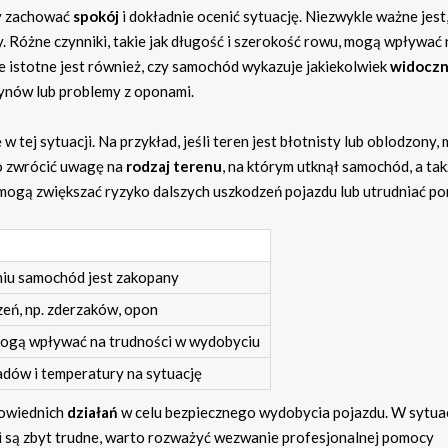
by zachować
spokój
i dokładnie ocenić sytuację. Niezwykle ważne jest
. Różne czynniki, takie jak długość i szerokość rowu, mogą wpływać 
e istotne jest również, czy samochód wykazuje jakiekolwiek
widocz
płynów lub problemy z oponami.
tej sytuacji. Na przykład, jeśli teren jest błotnisty lub oblodzony,
o zwrócić uwagę na
rodzaj terenu
, na którym utknął samochód, a tak
d mogą zwiększać ryzyko dalszych uszkodzeń pojazdu lub utrudniać p
niu samochód jest zakopany
eń, np. zderzaków, opon
mogą wpływać na trudności w wydobyciu
dów i temperatury na sytuację
powiednich
działań
w celu bezpiecznego wydobycia pojazdu. W sytuac
 są zbyt trudne, warto rozważyć wezwanie profesjonalnej pomocy