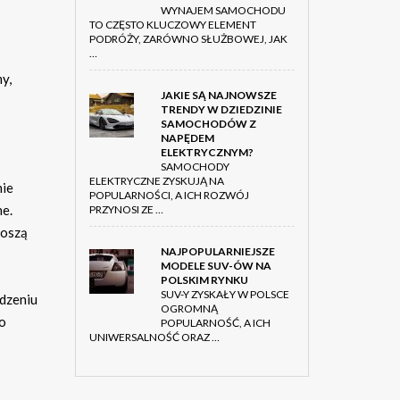
WYNAJEM SAMOCHODU
TO CZĘSTO KLUCZOWY ELEMENT
PODRÓŻY, ZARÓWNO SŁUŻBOWEJ, JAK
…
y,
JAKIE SĄ NAJNOWSZE
TRENDY W DZIEDZINIE
SAMOCHODÓW Z
NAPĘDEM
ELEKTRYCZNYM?
SAMOCHODY
ELEKTRYCZNE ZYSKUJĄ NA
nie
POPULARNOŚCI, A ICH ROZWÓJ
ne.
PRZYNOSI ZE …
noszą
NAJPOPULARNIEJSZE
MODELE SUV-ÓW NA
POLSKIM RYNKU
SUV-Y ZYSKAŁY W POLSCE
adzeniu
OGROMNĄ
Co
POPULARNOŚĆ, A ICH
UNIWERSALNOŚĆ ORAZ …