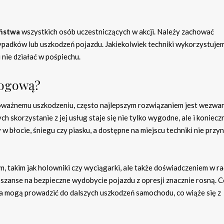
ństwa
wszystkich osób uczestniczących w akcji. Należy zachować
padków lub uszkodzeń pojazdu. Jakiekolwiek techniki wykorzystujem
 nie działać w pośpiechu.
rogową?
poważnemu uszkodzeniu, często najlepszym rozwiązaniem jest wezwa
ch skorzystanie z jej usług staje się nie tylko wygodne, ale i koniecz
 błocie, śniegu czy piasku, a dostępne na miejscu techniki nie przy
m, takim jak holowniki czy wyciągarki, ale także doświadczeniem w r
szanse na bezpieczne wydobycie pojazdu z opresji znacznie rosną. 
a mogą prowadzić do dalszych uszkodzeń samochodu, co wiąże się z