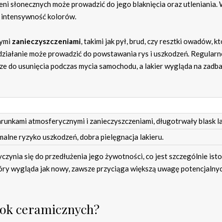
eni słonecznych może prowadzić do jego blaknięcia oraz utleniania.
go intensywność kolorów.
nymi
zanieczyszczeniami
, takimi jak pył, brud, czy resztki owadów, k
 działanie może prowadzić do powstawania rys i uszkodzeń. Regularn
sze do usunięcia podczas mycia samochodu, a lakier wygląda na zadba
runkami atmosferycznymi i zanieczyszczeniami, długotrwały blask la
alne ryzyko uszkodzeń, dobra pielęgnacja lakieru.
nia się do przedłużenia jego żywotności, co jest szczególnie isto
który wygląda jak nowy, zawsze przyciąga większą uwagę potencjalny
włok ceramicznych?