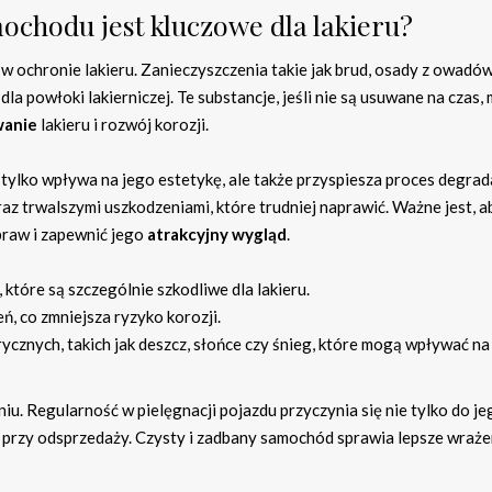
chodu jest kluczowe dla lakieru?
ochronie lakieru. Zanieczyszczenia takie jak brud, osady z owadó
la powłoki lakierniczej. Te substancje, jeśli nie są usuwane na czas,
wanie
lakieru i rozwój korozji.
 tylko wpływa na jego estetykę, ale także przyspiesza proces degrad
raz trwalszymi uszkodzeniami, które trudniej naprawić. Ważne jest, a
raw i zapewnić jego
atrakcyjny wygląd
.
tóre są szczególnie szkodliwe dla lakieru.
ń, co zmniejsza ryzyko korozji.
cznych, takich jak deszcz, słońce czy śnieg, które mogą wpływać na
iu. Regularność w pielęgnacji pojazdu przyczynia się nie tylko do je
 przy odsprzedaży. Czysty i zadbany samochód sprawia lepsze wraże