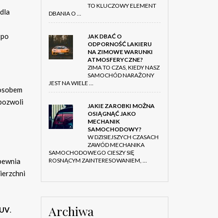
TO KLUCZOWY ELEMENT
dla
DBANIA O …
 po
JAK DBAĆ O
ODPORNOŚĆ LAKIERU
NA ZIMOWE WARUNKI
ATMOSFERYCZNE?
ZIMA TO CZAS, KIEDY NASZ
SAMOCHÓD NARAŻONY
JEST NA WIELE …
posobem
 pozwoli
JAKIE ZAROBKI MOŻNA
OSIĄGNĄĆ JAKO
MECHANIK
SAMOCHODOWY?
W DZISIEJSZYCH CZASACH
ZAWÓD MECHANIKA
SAMOCHODOWEGO CIESZY SIĘ
ROSNĄCYM ZAINTERESOWANIEM, …
apewnia
ierzchni
Archiwa
 UV
.