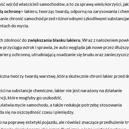
ć wśród właścicieli samochodów, a to za sprawą wielu korzyści, jak
łą ochronę
> lakieru, tworząc twardą, odporną na zarysowania i chem
 stanie chronić samochód przed różnorodnymi szkodliwymi substancja
entach do mycia.
ich zdolność do
zwiększania blasku lakieru
. Wraz z nałożeniem powł
e przyciąga wzrok i sprawia, że auto wygląda jak nowe przez dłuższy
rierą ochronną, utrudniającą osadzanie się brudu oraz zanieczyszcz
zna tworzy twardą warstwę, która skutecznie chroni lakier przed 
ci na substancje chemiczne, lakier nie jest narażony na działanie
ji, które mogłyby go uszkodzić.
łatwia mycie samochodu, a także redukuje potrzebę stosowania
 się na oszczędność czasu i pieniędzy.
b na poprawę estetyki pojazdu, ale również znaczące przedłużenie t