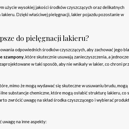
ym użycie wysokiej jakości środków czyszczących oraz delikatnych
akieru. Dzięki właściwej pielęgnacji, lakier pojazdu pozostanie w
epsze do pielęgnacji lakieru?
wania odpowiednich środków czyszczących, aby zachować jego bla
we szampony
, które skutecznie usuwają zanieczyszczenia, a jednocze
 zaprojektowane w taki sposób, aby nie wnikały w lakier, co chroni pr
 które, mimo że mogą wydawać się skuteczne w usuwaniu brudu, mogą
ne substancje chemiczne, które mogą osłabić strukturę lakieru, co 
arto zwrócić uwagę na skład środka czyszczącego i wybierać produkt
ć uwagę na inne aspekty: