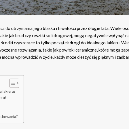
 do utrzymania jego blasku i trwałości przez długie lata. Wiele osó
takie jak brud czy resztki soli drogowej, mogą negatywnie wpłynąć n
środki czyszczące to tylko początek drogi do idealnego lakieru. Wa
oczesne rozwiązania, takie jak powłoki ceramiczne, które mogą zap
e można wprowadzić w życie, każdy może cieszyć się pięknym i zadb
 lakieru?
eru?
ytkowania?