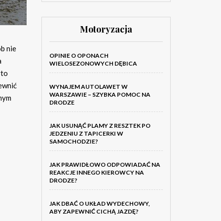
Motoryzacja
b nie
OPINIE O OPONACH
a
WIELOSEZONOWYCH DĘBICA
rto
ewnić
WYNAJEM AUTOLAWET W
WARSZAWIE – SZYBKA POMOC NA
anym
DRODZE
JAK USUNĄĆ PLAMY Z RESZTEK PO
JEDZENIU Z TAPICERKI W
SAMOCHODZIE?
JAK PRAWIDŁOWO ODPOWIADAĆ NA
REAKCJE INNEGO KIEROWCY NA
DRODZE?
JAK DBAĆ O UKŁAD WYDECHOWY,
ABY ZAPEWNIĆ CICHĄ JAZDĘ?