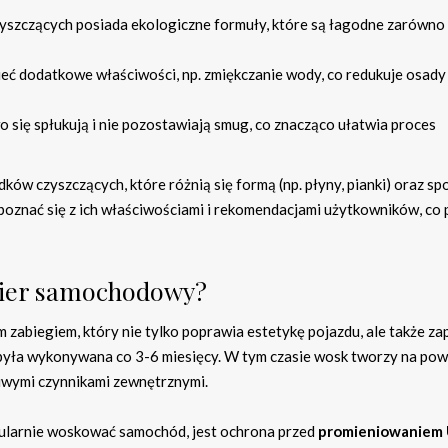
szczących posiada ekologiczne formuły, które są łagodne zarówno 
eć dodatkowe właściwości, np. zmiękczanie wody, co redukuje osady
o się spłukują i nie pozostawiają smug, co znacząco ułatwia proces
dków czyszczących, które różnią się formą (np. płyny, pianki) oraz s
zapoznać się z ich właściwościami i rekomendacjami użytkowników, co
akier samochodowy?
abiegiem, który nie tylko poprawia estetykę pojazdu, ale także z
 była wykonywana co 3-6 miesięcy. W tym czasie wosk tworzy na pow
liwymi czynnikami zewnętrznymi.
ularnie woskować samochód, jest ochrona przed
promieniowaniem