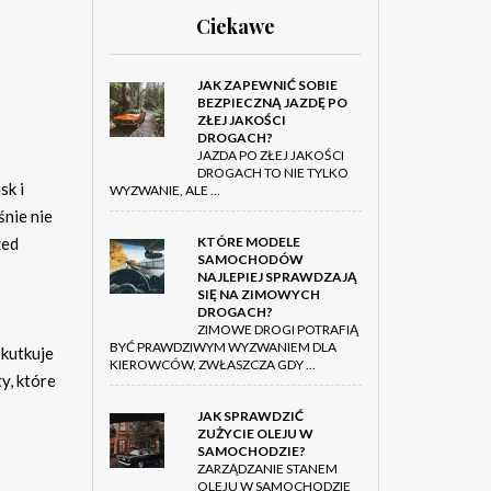
Ciekawe
JAK ZAPEWNIĆ SOBIE
BEZPIECZNĄ JAZDĘ PO
ZŁEJ JAKOŚCI
DROGACH?
JAZDA PO ZŁEJ JAKOŚCI
DROGACH TO NIE TYLKO
sk i
WYZWANIE, ALE …
śnie nie
KTÓRE MODELE
zed
SAMOCHODÓW
NAJLEPIEJ SPRAWDZAJĄ
SIĘ NA ZIMOWYCH
DROGACH?
ZIMOWE DROGI POTRAFIĄ
BYĆ PRAWDZIWYM WYZWANIEM DLA
skutkuje
KIEROWCÓW, ZWŁASZCZA GDY …
y, które
JAK SPRAWDZIĆ
ZUŻYCIE OLEJU W
SAMOCHODZIE?
ZARZĄDZANIE STANEM
OLEJU W SAMOCHODZIE