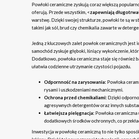
Powłoki ceramiczne zyskują coraz większą popularnoś
oferują. Przede wszystkim, <
zapewniają długotrwa
warstwę. Dzięki swojej strukturze, powłoki te są w
takimi jak sól, brud czy chemikalia zawarte w deterg
Jedną z kluczowych zalet powłok ceramicznych jest 
samochód zyskuje głęboki, lśniący wykończenie, któr
Dodatkowo, powłoka ceramiczna staje się również ba
ułatwia codzienne utrzymanie czystości pojazdu.
Odpornność na zarysowania:
Powłoka ceramic
rysami i uszkodzeniami mechanicznymi.
Ochrona przed chemikaliami:
Dzięki odpornoś
agresywnych detergentów oraz innych substanc
Łatwiejsza pielęgnacja:
Powłoka ceramiczna u
dodatkowych środków ochronnych, co przekłada
Inwestycja w powłokę ceramiczną to nie tylko sposó