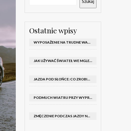
Szukaj
Ostatnie wpisy
WYPOSAŻENIE NA TRUDNE WARUNKI W SAMOCHODZIE: CO MIEĆ ZIMĄ, W TRASIE I NA WYPADEK AWARII
JAK UŻYWAĆ ŚWIATEŁ WE MGLE – KIEDY WŁĄCZYĆ MIJANIA I PRZECIWMGIELNE ORAZ CZEGO NIE ROBIĆ
JAZDA POD SŁOŃCE: CO ZROBIĆ, BY OGRANICZYĆ OLŚNIENIE I POPRAWIĆ WIDOCZNOŚĆ
PODMUCH WIATRU PRZY WYPRZEDZANIU CIĘŻARÓWKI: JAK UTRZYMAĆ TOR JAZDY I OPANOWAĆ AUTO
ZMĘCZENIE PODCZAS JAZDY NOCĄ – PO JAKICH SYGNAŁACH ROZPOZNAĆ SENNOŚĆ ZA KIEROWNICĄ I KIEDY ZROBIĆ PRZERWĘ