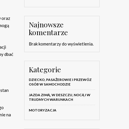
w oraz
Najnowsze
 mogą
komentarze
Brak komentarzy do wyświetlenia.
acji
by dbać
Kategorie
DZIECKO, PASAŻEROWIE I PRZEWÓZ
OSÓB W SAMOCHODZIE
 stan
JAZDA ZIMĄ, W DESZCZU, NOCĄ I W
TRUDNYCH WARUNKACH
go
MOTORYZACJA
nie na